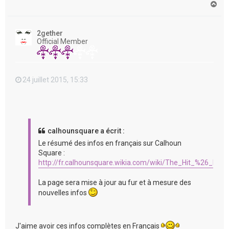
H
a
u
t
2gether
Official Member
24 juillet 2015, 15:33
calhounsquare a écrit :
Le résumé des infos en français sur Calhoun
Square :
http://fr.calhounsquare.wikia.com/wiki/The_Hit_%26_Run
La page sera mise à jour au fur et à mesure des
nouvelles infos
J'aime avoir ces infos complètes en Français