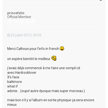
a
u
t
princefelin
Official Member
25 juillet 2015, 00:05
Merci Calhoun pour l'info in french
on espère bientôt le meilleur
j'avais déjà commencé à me faire une compil cd
avec Hardrocklover
X's face
baltimore
what if
adonis .. (oups! autre époque mais super morceau )
mais bon s'il y a l'album en sortie physique ça sera encore
mieux