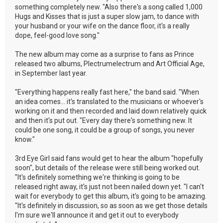
something completely new. "Also there's a song called 1,000
Hugs and Kisses that is just a super slow jam, to dance with
your husband or your wife on the dance floor, it's a really
dope, feel-good love song."
The new album may come as a surprise to fans as Prince
released two albums, Plectrumelectrum and Art Official Age,
in September last year.
"Everything happens really fast here," the band said. "When
an idea comes... it's translated to the musicians or whoever's
working on it and then recorded and laid down relatively quick
and then it's put out. "Every day there's something new. It
could be one song, it could be a group of songs, you never
know."
3rd Eye Girl said fans would get to hear the album "hopefully
soon", but details of the release were still being worked out.
"It's definitely something we're thinking is going to be
released right away, it's just not been nailed down yet. "I can't
wait for everybody to get this album, it's going to be amazing.
"It's definitely in discussion, so as soon as we get those details
I'm sure we'll announce it and get it out to everybody