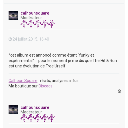
a
u
t
calhounsquare
Modérateur
24 juillet 2015, 16:40
^cet album est annoncé comme étant "funky et
expérimental" ... pour le moment je me dis que The Hit & Run
est une évolution de Free Urself
Calhoun Square
: récits, analyses, infos
Ma boutique sur
Discogs
H
a
u
t
calhounsquare
Modérateur