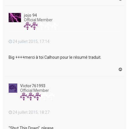
a
u
t
jojo 94
Official Member
24 juillet 2015, 17:14
Big ++++merci à toi Calhoun pour le résumé traduit.
H
a
u
t
Victor761993
Official Member
24 juillet 2015, 18:27
"Shut This Down", please....