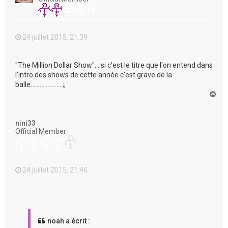
24 juillet 2015, 21:39
"The Million Dollar Show"....si c'est le titre que l'on entend dans
l'intro des shows de cette année c'est grave de la
balle.....................;;
H
a
u
t
nini33
Official Member
24 juillet 2015, 21:46
noah a écrit :