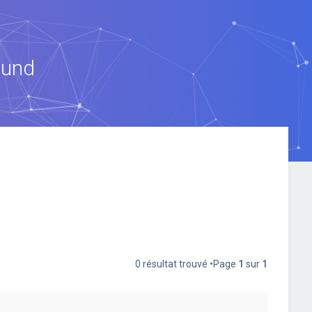
ound
0 résultat trouvé •Page
1
sur
1