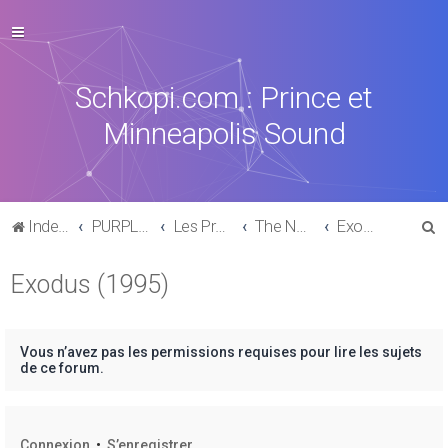
Schkopi.com : Prince et
Minneapolis Sound
R
Index du forum
PURPLE MUSIC
Les Productions, collaborations & sides-Projects
The New Power Generation
Exodus (1995)
e
Exodus (1995)
c
h
e
Vous n’avez pas les permissions requises pour lire les sujets
r
de ce forum.
c
h
Connexion
•
S’enregistrer