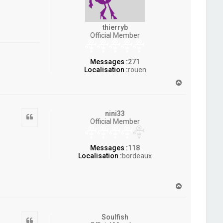
thierryb
Official Member
Messages :
271
Localisation :
rouen
H
a
u
t
nini33
Citation
Official Member
Messages :
118
Localisation :
bordeaux
H
a
u
t
Soulfish
Citation