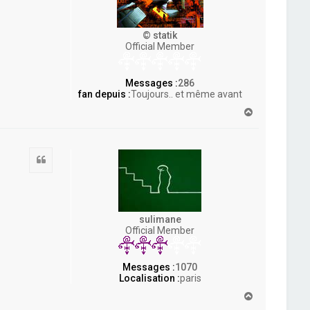
© statik
Official Member
Messages :
286
fan depuis :
Toujours.. et même avant
H
a
u
t
Citation
sulimane
Official Member
Messages :
1070
Localisation :
paris
H
a