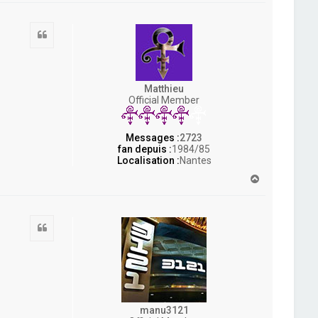
u
t
Citation
Matthieu
Official Member
Messages :
2723
fan depuis :
1984/85
Localisation :
Nantes
H
a
u
t
Citation
manu3121