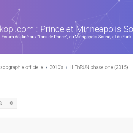
kopi.com : Prince et Minneapolis S
Forum destiné aux "fans de Prince", du Minneapolis Sound, et du Funk
iscographie officielle
2010's
HITnRUN phase one (2015)
Rechercher
Recherche avancée