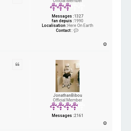
Official Member
Messages :
1327
fan depuis :
1990
Localisation :
Here On Earth
C
Contact :
o
n
t
H
a
a
c
u
t
t
e
Citation
r
S
o
u
l
f
i
JonathanBibou
s
Official Member
h
Messages :
2161
H
a