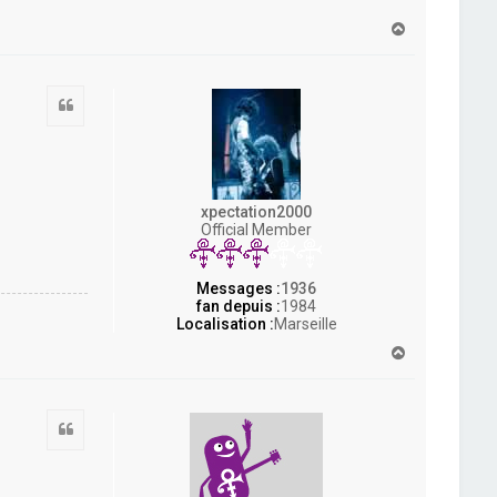
H
a
u
t
Citation
xpectation2000
Official Member
Messages :
1936
fan depuis :
1984
Localisation :
Marseille
H
a
u
t
Citation