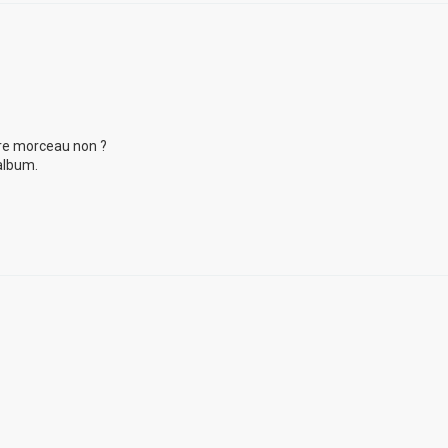
utre morceau non ?
album.