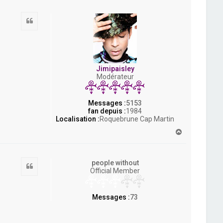
u
t
Citation
Jimipaisley
Modérateur
Messages :
5153
fan depuis :
1984
Localisation :
Roquebrune Cap Martin
H
a
u
t
people without
Citation
Official Member
Messages :
73