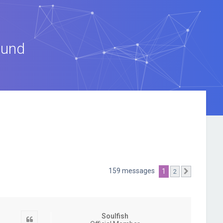
ound
159 messages
1
2
Suivante
Soulfish
Citation