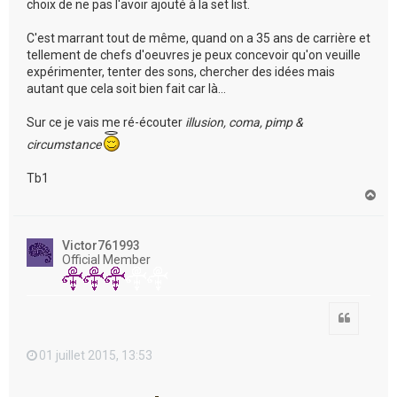
choix de ne pas l'avoir ajouté à la set list.
C'est marrant tout de même, quand on a 35 ans de carrière et
tellement de chefs d'oeuvres je peux concevoir qu'on veuille
expérimenter, tenter des sons, chercher des idées mais
autant que cela soit bien fait car là...
Sur ce je vais me ré-écouter
illusion, coma, pimp &
circumstance
Tb1
H
a
u
t
Victor761993
Official Member
Citation
01 juillet 2015, 13:53