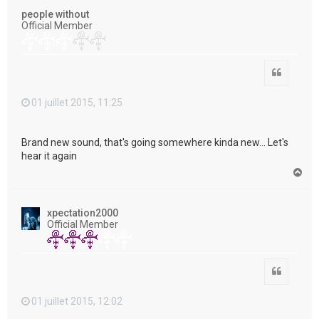
t
people without
Official Member
Citation
01 juillet 2015, 11:25
Brand new sound, that's going somewhere kinda new... Let's
hear it again
H
a
u
t
xpectation2000
Official Member
Citation
01 juillet 2015, 12:02