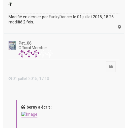
Modifié en dernier par
FunkyDancer
le 01 juillet 2015, 18:26,
modifié 2 fois.
H
a
u
t
Pat_06
Official Member
Citation
01 juillet 2015, 17:10
berny a écrit :