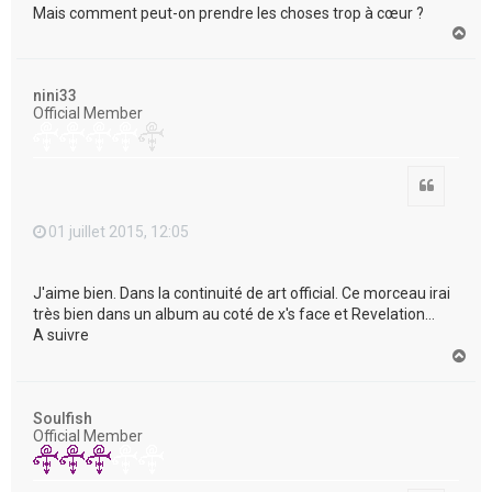
Mais comment peut-on prendre les choses trop à cœur ?
H
a
u
t
nini33
Official Member
Citation
01 juillet 2015, 12:05
J'aime bien. Dans la continuité de art official. Ce morceau irai
très bien dans un album au coté de x's face et Revelation...
A suivre
H
a
u
t
Soulfish
Official Member