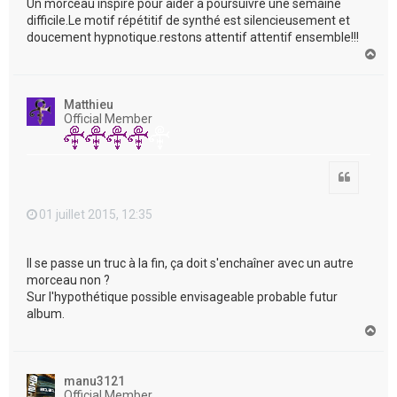
Un morceau inspiré pour aider a poursuivre une semaine
difficile.Le motif répétitif de synthé est silencieusement et
doucement hypnotique.restons attentif attentif ensemble!!!
H
a
u
t
Matthieu
Official Member
Citation
01 juillet 2015, 12:35
Il se passe un truc à la fin, ça doit s'enchaîner avec un autre
morceau non ?
Sur l'hypothétique possible envisageable probable futur
album.
H
a
u
t
manu3121
Official Member