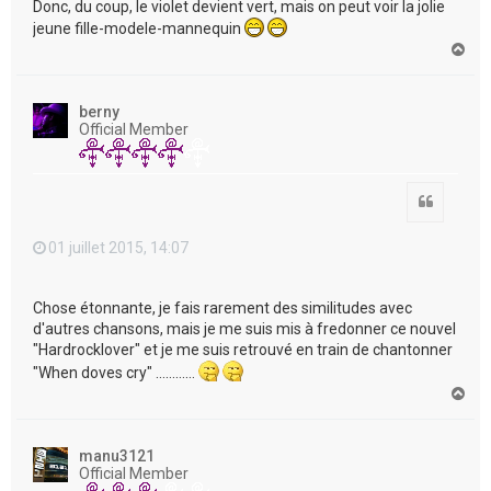
Donc, du coup, le violet devient vert, mais on peut voir la jolie
jeune fille-modele-mannequin
H
a
u
t
berny
Official Member
Citation
01 juillet 2015, 14:07
Chose étonnante, je fais rarement des similitudes avec
d'autres chansons, mais je me suis mis à fredonner ce nouvel
"Hardrocklover" et je me suis retrouvé en train de chantonner
"When doves cry" …………
H
a
u
t
manu3121
Official Member