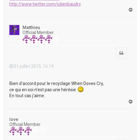
http://www.twitter.com/julienbaudry
H
a
u
t
Matthieu
Official Member
Citation
01 juillet 2015, 16:14
Bien d'accord pour le recyclage When Doves Cry,
ce qui en soi n'est pas une hérésie.
En tout cas j'aime.
H
a
u
t
love
Official Member