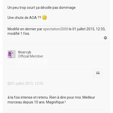
Un peu trop court ça décolle pas dommage
Une chute de AOA ??
Modifié en dernier par
xpectation2000
le 01 juillet 2015, 12:33,
modifié 1 fois.
H
a
u
t
thierryb
Official Member
Citation
01 juillet 2015, 12:05
à la fois intense et retenu. Rien à dire pour moi. Meilleur
morceau depuis 10 ans. Magnifique !