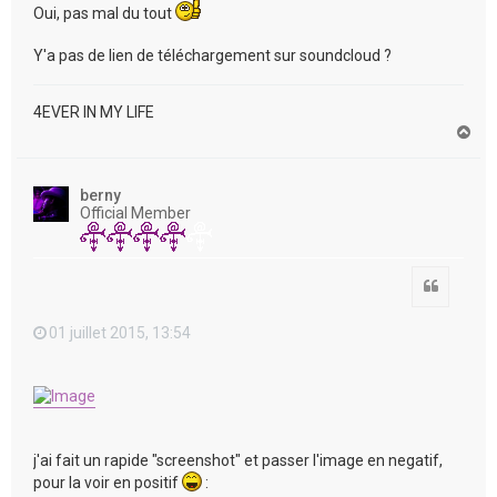
Oui, pas mal du tout
Y'a pas de lien de téléchargement sur soundcloud ?
4EVER IN MY LIFE
H
a
u
t
berny
Official Member
Citation
01 juillet 2015, 13:54
j'ai fait un rapide "screenshot" et passer l'image en negatif,
pour la voir en positif
: