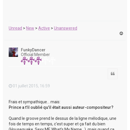
Unread
>
New
>
Active
>
Unanswered
H
a
u
t
FunkyDancer
Official Member
Citation
01 juillet 2015, 16:59
Frais et sympathique... mais:
Prince a t'il oublié qu'il était aussi auteur-compositeur?
Quand le groove prend le dessus de la ligne mélodique, une
fois de temps en temps, c'est super et ça fait du bien
(Housequake, Sexy MF, What's My Name...), mais quand ça