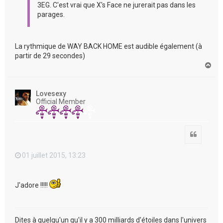
3EG. C'est vrai que X's Face ne jurerait pas dans les
parages.
La rythmique de WAY BACK HOME est audible également (à
partir de 29 secondes)
H
a
u
t
Lovesexy
Official Member
Citation
01 juillet 2015, 13:23
J'adore !!!!!
Dites à quelqu'un qu'il y a 300 milliards d'étoiles dans l'univers