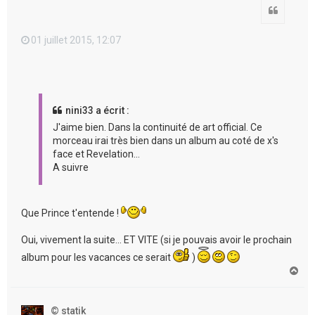
Citation
01 juillet 2015, 12:07
nini33 a écrit :
J'aime bien. Dans la continuité de art official. Ce
morceau irai très bien dans un album au coté de x's
face et Revelation...
A suivre
Que Prince t'entende !
Oui, vivement la suite... ET VITE (si je pouvais avoir le prochain
album pour les vacances ce serait
)
H
a
u
t
© statik