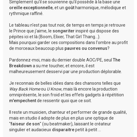
Simplement qu'il se souvienne qu'il possède à la base une
oreille exceptionnelle
, et un
goût
harmonique, mélodique et
rythmique raffiné.
Le tableau n'est pas tout noir, de temps en temps je retrouve
le Prince que j'aime, le
songwriter
inspiré qui dispose des
pépites ici et là (Boom, Elixer, That Girl Thang...).
Mais pourquoi garder ces compositions dans l'ombre au profit
de morceaux beaucoup plus
pauvres ou convenus
?
Pardonnez-moi, mais du dernier double AOC/PE, seul
The
Breakdown
a su me toucher, et encore, il est
malheureusement desservi par une production déplorable.
Je reconnais de belles idées dans des chansons telles que
Way Back Home
ou
U Know
, mais là encore la production
omniprésente, le son froid et les effets gadgets à répétition
m'empechent
de ressentir quoi que ce soit.
Il reste un musicien, chanteur et performer de grande qualité,
mais en studio il adopte de plus en plus une optique de
"
faiseur de son
" (ou beatmaker), laissant le créateur
singulier et audacieux
disparaitre
petit à petit ...