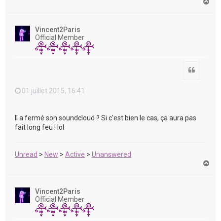
H
a
u
t
Vincent2Paris
Official Member
Citation
01 juillet 2015, 16:41
Il a fermé son soundcloud ? Si c'est bien le cas, ça aura pas
fait long feu ! lol
Unread
>
New
>
Active
>
Unanswered
H
a
u
t
Vincent2Paris
Official Member