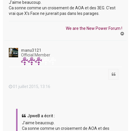
J'aime beaucoup.
Ca sonne comme un croisement de AOA et des 3EG. C'est
vrai que X's Face ne jurerait pas dans les parages.
We are the New Power Forum !
H
a
u
t
manu3121
Official Member
Citation
01 juillet 2015, 13:16
JpweB a écrit :
J'aime beaucoup.
Ca sonne comme un croisement de AOA et des