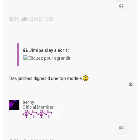
Citation
01 juillet 2015, 13:38
Jimipaisley a écrit :
Des jambes dignes d une top modèle
H
a
u
t
berny
Official Member
Citation