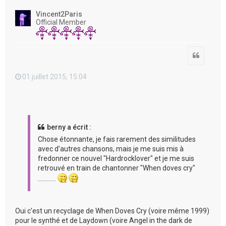
u
t
Vincent2Paris
Official Member
Citation
01 juillet 2015, 15:04
berny a écrit :
Chose étonnante, je fais rarement des similitudes
avec d'autres chansons, mais je me suis mis à
fredonner ce nouvel "Hardrocklover" et je me suis
retrouvé en train de chantonner "When doves cry"
…………
Oui c'est un recyclage de When Doves Cry (voire même 1999)
pour le synthé et de Laydown (voire Angel in the dark de