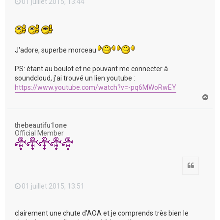
01 juillet 2015, 13:44
J'adore, superbe morceau
PS: étant au boulot et ne pouvant me connecter à
soundcloud, j'ai trouvé un lien youtube :
https://www.youtube.com/watch?v=-pq6MWoRwEY
H
a
u
t
thebeautifu1one
Official Member
Citation
01 juillet 2015, 13:51
clairement une chute d'AOA et je comprends très bien le