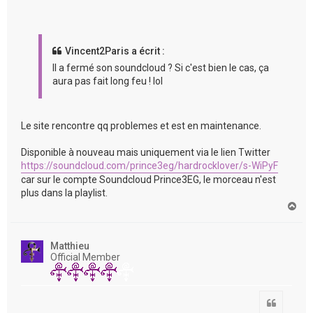
Vincent2Paris a écrit :
Il a fermé son soundcloud ? Si c'est bien le cas, ça
aura pas fait long feu ! lol
Le site rencontre qq problemes et est en maintenance.
Disponible à nouveau mais uniquement via le lien Twitter
https://soundcloud.com/prince3eg/hardrocklover/s-WiPyF
car sur le compte Soundcloud Prince3EG, le morceau n'est
plus dans la playlist.
H
a
u
t
Matthieu
Official Member
Citation