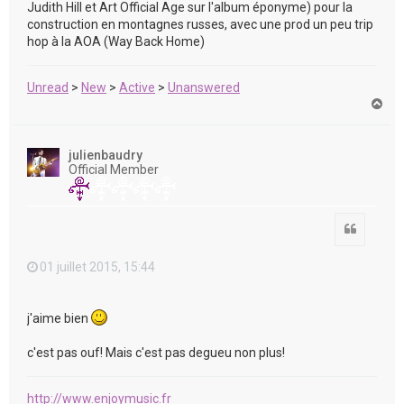
Judith Hill et Art Official Age sur l'album éponyme) pour la
construction en montagnes russes, avec une prod un peu trip
hop à la AOA (Way Back Home)
Unread
>
New
>
Active
>
Unanswered
H
a
u
t
julienbaudry
Official Member
Citation
01 juillet 2015, 15:44
j'aime bien
c'est pas ouf! Mais c'est pas degueu non plus!
http://www.enjoymusic.fr