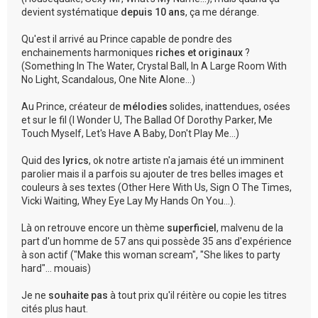
devient systématique
depuis 10 ans
, ça me dérange.
Qu'est il arrivé au Prince capable de pondre des
enchainements harmoniques
riches et originaux
?
(Something In The Water, Crystal Ball, In A Large Room With
No Light, Scandalous, One Nite Alone...)
Au Prince, créateur de
mélodies
solides, inattendues, osées
et sur le fil (I Wonder U, The Ballad Of Dorothy Parker, Me
Touch Myself, Let's Have A Baby, Don't Play Me...)
Quid des
lyrics
, ok notre artiste n'a jamais été un imminent
parolier mais il a parfois su ajouter de tres belles images et
couleurs à ses textes (Other Here With Us, Sign O The Times,
Vicki Waiting, Whey Eye Lay My Hands On You...).
Là on retrouve encore un thème
superficiel
, malvenu de la
part d'un homme de 57 ans qui possède 35 ans d'expérience
à son actif ("Make this woman scream", "She likes to party
hard"... mouais)
Je ne
souhaite pas
à tout prix qu'il réitère ou copie les titres
cités plus haut.