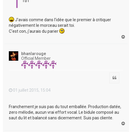
Tb1
J'avais comme dans l'idée que le premier à critiquer
négativement le morceau serait toi.
C'est con, j'aurais du parier
H
a
u
t
bhanlarouge
Official Member
Citation
01 juillet 2015, 15:04
Franchement je suis pas du tout emballée. Production datée,
zero mélodie, aucun vrai effort vocal. Le bidule composé au
saut du lit et balancé sans dicernement. Suis pas cliente.
H
a