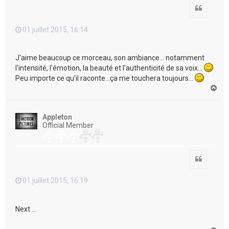
Citation
01 juillet 2015, 16:14
J'aime beaucoup ce morceau, son ambiance... notamment
l'intensité, l'émotion, la beauté et l'authenticité de sa voix...
Peu importe ce qu'il raconte...ça me touchera toujours...
H
a
u
t
Appleton
Official Member
Citation
01 juillet 2015, 16:19
Next ...