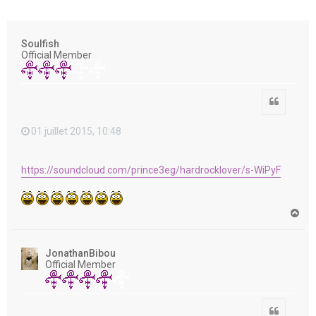
e
r
Soulfish
Official Member
Citation
01 juillet 2015, 10:48
https://soundcloud.com/prince3eg/hardrocklover/s-WiPyF
H
a
u
t
JonathanBibou
Official Member
Citation