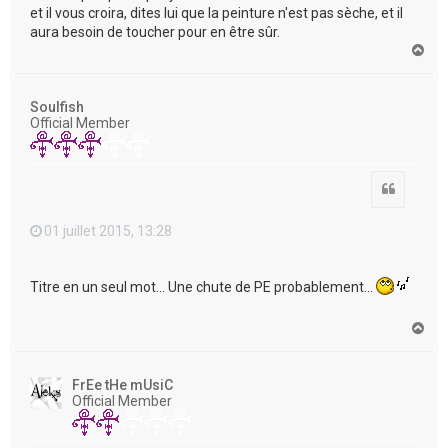
et il vous croira, dites lui que la peinture n'est pas sèche, et il
aura besoin de toucher pour en être sûr.
H
a
u
t
Soulfish
Official Member
Citation
01 juillet 2015, 13:28
Titre en un seul mot... Une chute de PE probablement...
H
a
u
t
FrEe tHe mUsiC
Official Member