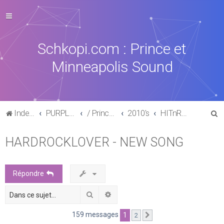
Schkopi.com : Prince et
Minneapolis Sound
R
Index du forum
PURPLE MUSIC
/ Prince : La discographie officielle
2010's
HITnRUN phase one (2015)
e
HARDROCKLOVER - NEW SONG
c
h
e
Répondre
r
Rechercher
Recherche avancée
c
h
159 messages
1
2
Suivante