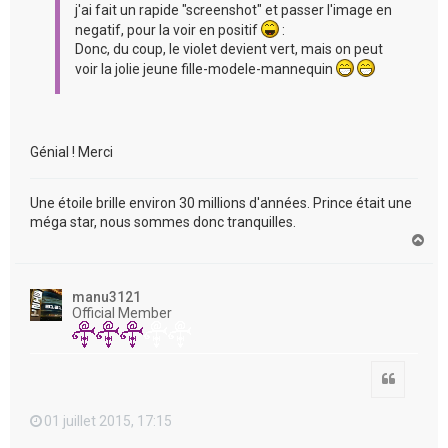
j'ai fait un rapide "screenshot" et passer l'image en
negatif, pour la voir en positif
:
Donc, du coup, le violet devient vert, mais on peut
voir la jolie jeune fille-modele-mannequin
Génial ! Merci
Une étoile brille environ 30 millions d'années. Prince était une
méga star, nous sommes donc tranquilles.
H
a
u
t
manu3121
Official Member
Citation
01 juillet 2015, 17:15