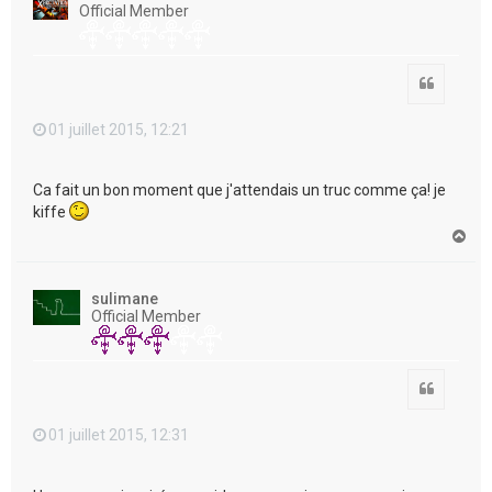
Official Member
Citation
01 juillet 2015, 12:21
Ca fait un bon moment que j'attendais un truc comme ça! je
kiffe
H
a
u
t
sulimane
Official Member
Citation
01 juillet 2015, 12:31