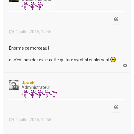
Citation
01 juillet 2015, 12:46
Énorme ce morceau !
et c'est bon de revoir cette guitare symbol également
H
a
u
t
JpweB
Administrateur
Citation
01 juillet 2015, 12:58