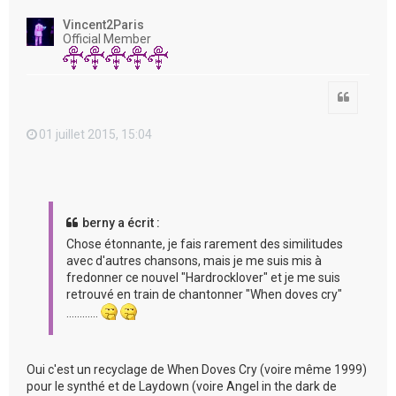
u
t
Vincent2Paris
Official Member
Citation
01 juillet 2015, 15:04
berny a écrit :
Chose étonnante, je fais rarement des similitudes
avec d'autres chansons, mais je me suis mis à
fredonner ce nouvel "Hardrocklover" et je me suis
retrouvé en train de chantonner "When doves cry"
…………
Oui c'est un recyclage de When Doves Cry (voire même 1999)
pour le synthé et de Laydown (voire Angel in the dark de