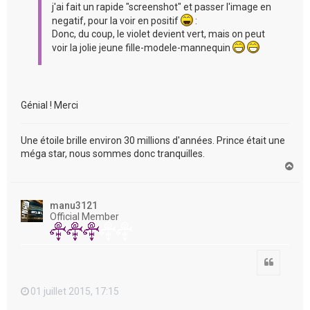
j'ai fait un rapide "screenshot" et passer l'image en
negatif, pour la voir en positif
:
Donc, du coup, le violet devient vert, mais on peut
voir la jolie jeune fille-modele-mannequin
Génial ! Merci
Une étoile brille environ 30 millions d'années. Prince était une
méga star, nous sommes donc tranquilles.
H
a
u
t
manu3121
Official Member
Citation
01 juillet 2015, 17:15