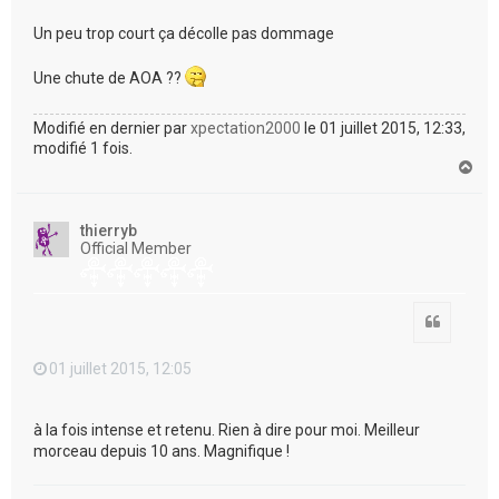
Un peu trop court ça décolle pas dommage
Une chute de AOA ??
Modifié en dernier par
xpectation2000
le 01 juillet 2015, 12:33,
modifié 1 fois.
H
a
u
t
thierryb
Official Member
Citation
01 juillet 2015, 12:05
à la fois intense et retenu. Rien à dire pour moi. Meilleur
morceau depuis 10 ans. Magnifique !