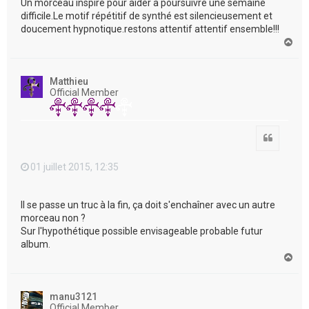
Un morceau inspiré pour aider a poursuivre une semaine
difficile.Le motif répétitif de synthé est silencieusement et
doucement hypnotique.restons attentif attentif ensemble!!!
H
a
u
t
Matthieu
Official Member
Citation
01 juillet 2015, 12:35
Il se passe un truc à la fin, ça doit s'enchaîner avec un autre
morceau non ?
Sur l'hypothétique possible envisageable probable futur
album.
H
a
u
t
manu3121
Official Member