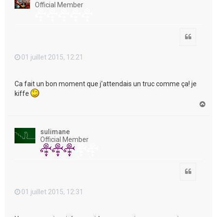
Official Member
Citation
01 juillet 2015, 12:21
Ca fait un bon moment que j'attendais un truc comme ça! je
kiffe
H
a
u
t
sulimane
Official Member
Citation
01 juillet 2015, 12:31