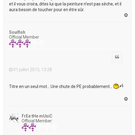
et il vous croira, dites lui que la peinture n'est pas sèche, et il
aura besoin de toucher pour en être sûr.
H
a
u
t
Soulfish
Official Member
Citation
01 juillet 2015, 13:28
Titre en un seul mot... Une chute de PE probablement...
H
a
u
t
FrEe tHe mUsiC
Official Member