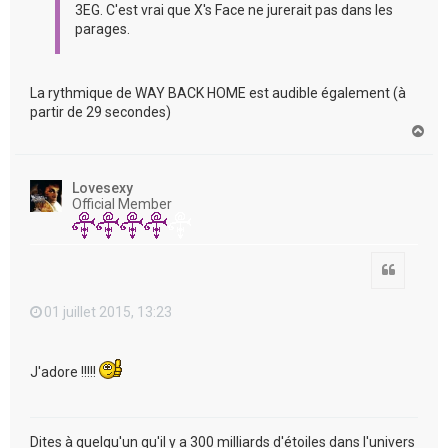
3EG. C'est vrai que X's Face ne jurerait pas dans les
parages.
La rythmique de WAY BACK HOME est audible également (à
partir de 29 secondes)
H
a
u
t
Lovesexy
Official Member
Citation
01 juillet 2015, 13:23
J'adore !!!!!
Dites à quelqu'un qu'il y a 300 milliards d'étoiles dans l'univers