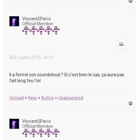
H
a
u
t
Vincent2Paris
Official Member
Citation
01 juillet 2015, 16:41
Il a fermé son soundcloud ? Si c'est bien le cas, ça aura pas
fait long feu ! lol
Unread
>
New
>
Active
>
Unanswered
H
a
u
t
Vincent2Paris
Official Member