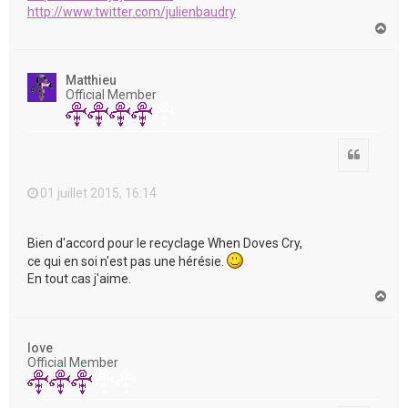
http://www.twitter.com/julienbaudry
H
a
u
t
Matthieu
Official Member
Citation
01 juillet 2015, 16:14
Bien d'accord pour le recyclage When Doves Cry,
ce qui en soi n'est pas une hérésie.
En tout cas j'aime.
H
a
u
t
love
Official Member