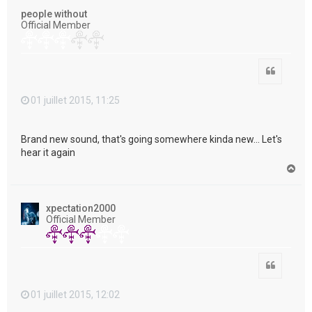
t
people without
Official Member
Citation
01 juillet 2015, 11:25
Brand new sound, that's going somewhere kinda new... Let's
hear it again
H
a
u
t
xpectation2000
Official Member
Citation
01 juillet 2015, 12:02