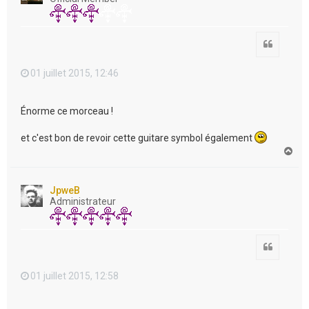
Citation
01 juillet 2015, 12:46
Énorme ce morceau !
et c'est bon de revoir cette guitare symbol également
H
a
u
t
JpweB
Administrateur
Citation
01 juillet 2015, 12:58