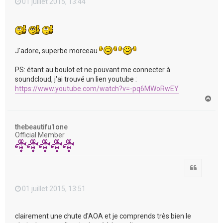
01 juillet 2015, 13:44
J'adore, superbe morceau
PS: étant au boulot et ne pouvant me connecter à
soundcloud, j'ai trouvé un lien youtube :
https://www.youtube.com/watch?v=-pq6MWoRwEY
H
a
u
t
thebeautifu1one
Official Member
Citation
01 juillet 2015, 13:51
clairement une chute d'AOA et je comprends très bien le