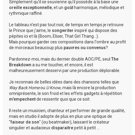
Simplement qu'il se souvienne qu'il possède à la base une
oreille exceptionnelle
, et un
goût
harmonique, mélodique et
rythmique raffiné.
Le tableau n'est pas tout noir, de temps en temps je retrouve
le Prince que j'aime, le
songwriter
inspiré qui dispose des
pépites ici et là (Boom, Elixer, That Girl Thang...).
Mais pourquoi garder ces compositions dans l'ombre au profit
de morceaux beaucoup plus
pauvres ou convenus
?
Pardonnez-moi, mais du dernier double AOC/PE, seul
The
Breakdown
a su me toucher, et encore, il est
malheureusement desservi par une production déplorable.
Je reconnais de belles idées dans des chansons telles que
Way Back Home
ou
U Know
, mais là encore la production
omniprésente, le son froid et les effets gadgets à répétition
m'empechent
de ressentir quoi que ce soit.
Il reste un musicien, chanteur et performer de grande qualité,
mais en studio il adopte de plus en plus une optique de
"
faiseur de son
" (ou beatmaker), laissant le créateur
singulier et audacieux
disparaitre
petit à petit ...