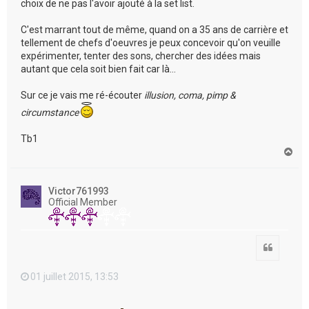
choix de ne pas l'avoir ajouté à la set list.
C'est marrant tout de même, quand on a 35 ans de carrière et
tellement de chefs d'oeuvres je peux concevoir qu'on veuille
expérimenter, tenter des sons, chercher des idées mais
autant que cela soit bien fait car là...
Sur ce je vais me ré-écouter
illusion, coma, pimp &
circumstance
Tb1
H
a
u
t
Victor761993
Official Member
Citation
01 juillet 2015, 13:53