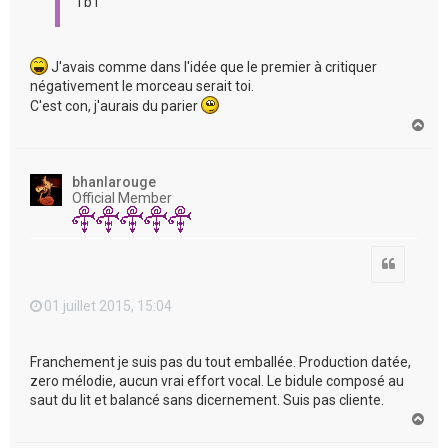
Tb1
J'avais comme dans l'idée que le premier à critiquer
négativement le morceau serait toi.
C'est con, j'aurais du parier
H
a
u
t
bhanlarouge
Official Member
Citation
01 juillet 2015, 15:04
Franchement je suis pas du tout emballée. Production datée,
zero mélodie, aucun vrai effort vocal. Le bidule composé au
saut du lit et balancé sans dicernement. Suis pas cliente.
H
a