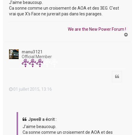
J'aime beaucoup.
Ca sonne comme un croisement de AOA et des 3EG. C'est
vrai que X's Face ne jurerait pas dans les parages.
We are the New Power Forum !
H
a
u
t
manu3121
Official Member
Citation
01 juillet 2015, 13:16
JpweB a écrit :
J'aime beaucoup.
Ca sonne comme un croisement de AOA et des