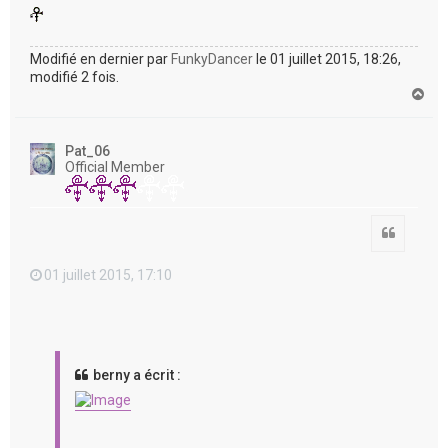
Modifié en dernier par
FunkyDancer
le 01 juillet 2015, 18:26,
modifié 2 fois.
H
a
u
t
Pat_06
Official Member
Citation
01 juillet 2015, 17:10
berny a écrit :