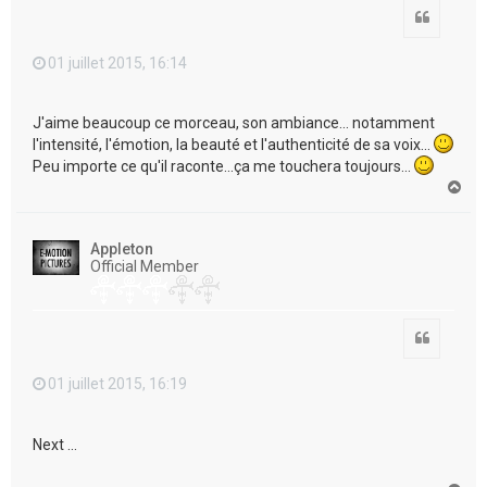
Citation
01 juillet 2015, 16:14
J'aime beaucoup ce morceau, son ambiance... notamment
l'intensité, l'émotion, la beauté et l'authenticité de sa voix...
Peu importe ce qu'il raconte...ça me touchera toujours...
H
a
u
t
Appleton
Official Member
Citation
01 juillet 2015, 16:19
Next ...