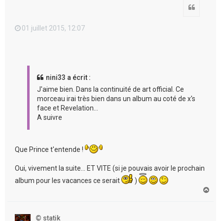
Citation
01 juillet 2015, 12:07
nini33 a écrit :
J'aime bien. Dans la continuité de art official. Ce
morceau irai très bien dans un album au coté de x's
face et Revelation...
A suivre
Que Prince t'entende !
Oui, vivement la suite... ET VITE (si je pouvais avoir le prochain
album pour les vacances ce serait
)
H
a
u
t
© statik