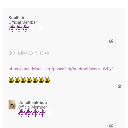
e
r
Soulfish
Official Member
Citation
01 juillet 2015, 10:48
https://soundcloud.com/prince3eg/hardrocklover/s-WiPyF
H
a
u
t
JonathanBibou
Official Member
Citation