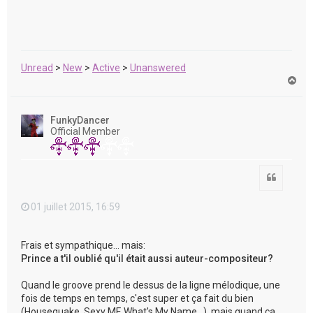
Unread
>
New
>
Active
>
Unanswered
H
a
u
t
FunkyDancer
Official Member
Citation
01 juillet 2015, 16:59
Frais et sympathique... mais:
Prince a t'il oublié qu'il était aussi auteur-compositeur?
Quand le groove prend le dessus de la ligne mélodique, une
fois de temps en temps, c'est super et ça fait du bien
(Housequake, Sexy MF, What's My Name...), mais quand ça