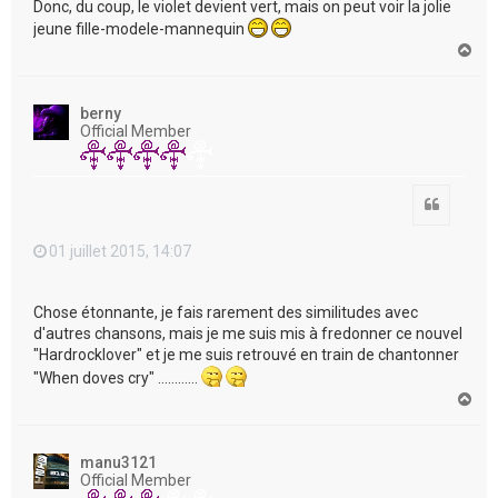
Donc, du coup, le violet devient vert, mais on peut voir la jolie
jeune fille-modele-mannequin
H
a
u
t
berny
Official Member
Citation
01 juillet 2015, 14:07
Chose étonnante, je fais rarement des similitudes avec
d'autres chansons, mais je me suis mis à fredonner ce nouvel
"Hardrocklover" et je me suis retrouvé en train de chantonner
"When doves cry" …………
H
a
u
t
manu3121
Official Member