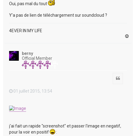
Oui, pas mal du tout
Y'a pas de lien de téléchargement sur soundcloud ?
4EVER IN MY LIFE
H
a
u
t
berny
Official Member
Citation
01 juillet 2015, 13:54
j'ai fait un rapide "screenshot" et passer l'image en negatif,
pour la voir en positif
: