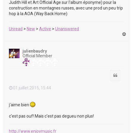
Judith Hill et Art Official Age sur l'album éponyme) pour la
construction en montagnes russes, avec une prod un peu trip
hop à la AOA (Way Back Home)
Unread
>
New
>
Active
>
Unanswered
H
a
u
t
julienbaudry
Official Member
Citation
01 juillet 2015, 15:44
j'aime bien
c'est pas ouf! Mais c'est pas degueu non plus!
http://www.enjoymusic.fr