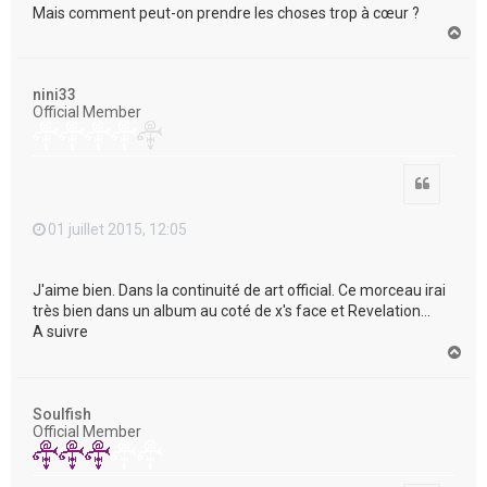
Mais comment peut-on prendre les choses trop à cœur ?
H
a
u
t
nini33
Official Member
Citation
01 juillet 2015, 12:05
J'aime bien. Dans la continuité de art official. Ce morceau irai
très bien dans un album au coté de x's face et Revelation...
A suivre
H
a
u
t
Soulfish
Official Member