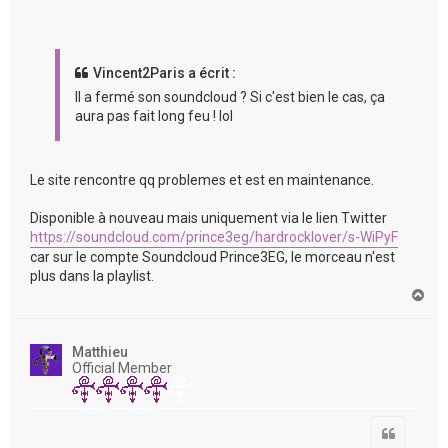
Vincent2Paris a écrit :
Il a fermé son soundcloud ? Si c'est bien le cas, ça
aura pas fait long feu ! lol
Le site rencontre qq problemes et est en maintenance.
Disponible à nouveau mais uniquement via le lien Twitter
https://soundcloud.com/prince3eg/hardrocklover/s-WiPyF
car sur le compte Soundcloud Prince3EG, le morceau n'est
plus dans la playlist.
H
a
u
t
Matthieu
Official Member
Citation