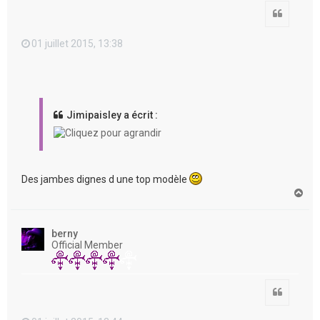
Citation
01 juillet 2015, 13:38
Jimipaisley a écrit :
Des jambes dignes d une top modèle
H
a
u
t
berny
Official Member
Citation