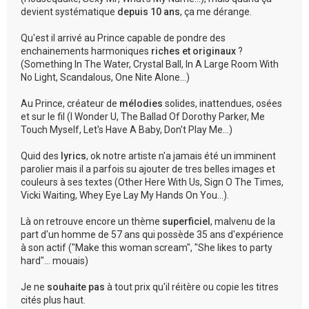
devient systématique
depuis 10 ans
, ça me dérange.
Qu'est il arrivé au Prince capable de pondre des
enchainements harmoniques
riches et originaux
?
(Something In The Water, Crystal Ball, In A Large Room With
No Light, Scandalous, One Nite Alone...)
Au Prince, créateur de
mélodies
solides, inattendues, osées
et sur le fil (I Wonder U, The Ballad Of Dorothy Parker, Me
Touch Myself, Let's Have A Baby, Don't Play Me...)
Quid des
lyrics
, ok notre artiste n'a jamais été un imminent
parolier mais il a parfois su ajouter de tres belles images et
couleurs à ses textes (Other Here With Us, Sign O The Times,
Vicki Waiting, Whey Eye Lay My Hands On You...).
Là on retrouve encore un thème
superficiel
, malvenu de la
part d'un homme de 57 ans qui possède 35 ans d'expérience
à son actif ("Make this woman scream", "She likes to party
hard"... mouais)
Je ne
souhaite pas
à tout prix qu'il réitère ou copie les titres
cités plus haut.