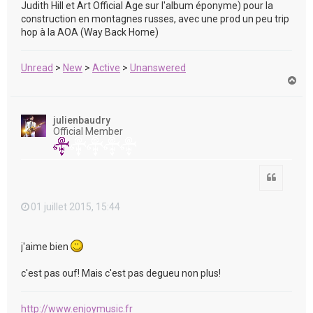
Judith Hill et Art Official Age sur l'album éponyme) pour la
construction en montagnes russes, avec une prod un peu trip
hop à la AOA (Way Back Home)
Unread
>
New
>
Active
>
Unanswered
H
a
u
t
julienbaudry
Official Member
Citation
01 juillet 2015, 15:44
j'aime bien
c'est pas ouf! Mais c'est pas degueu non plus!
http://www.enjoymusic.fr