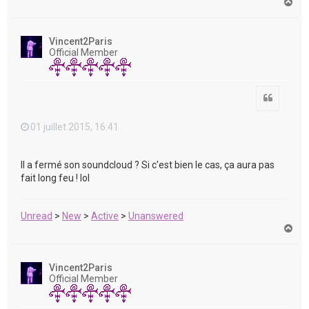
H
a
u
t
Vincent2Paris
Official Member
Citation
01 juillet 2015, 16:41
Il a fermé son soundcloud ? Si c'est bien le cas, ça aura pas
fait long feu ! lol
Unread
>
New
>
Active
>
Unanswered
H
a
u
t
Vincent2Paris
Official Member