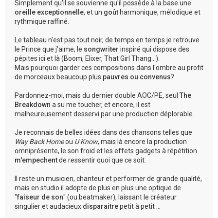
Simplement qu'il se souvienne qu'il possède à la base une
oreille exceptionnelle
, et un
goût
harmonique, mélodique et
rythmique raffiné.
Le tableau n'est pas tout noir, de temps en temps je retrouve
le Prince que j'aime, le
songwriter
inspiré qui dispose des
pépites ici et là (Boom, Elixer, That Girl Thang...).
Mais pourquoi garder ces compositions dans l'ombre au profit
de morceaux beaucoup plus
pauvres ou convenus
?
Pardonnez-moi, mais du dernier double AOC/PE, seul
The
Breakdown
a su me toucher, et encore, il est
malheureusement desservi par une production déplorable.
Je reconnais de belles idées dans des chansons telles que
Way Back Home
ou
U Know
, mais là encore la production
omniprésente, le son froid et les effets gadgets à répétition
m'empechent
de ressentir quoi que ce soit.
Il reste un musicien, chanteur et performer de grande qualité,
mais en studio il adopte de plus en plus une optique de
"
faiseur de son
" (ou beatmaker), laissant le créateur
singulier et audacieux
disparaitre
petit à petit ...