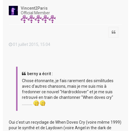
u
t
Vincent2Paris
Official Member
Citation
01 juillet 2015, 15:04
berny a écrit :
Chose étonnante, je fais rarement des similitudes
avec d'autres chansons, mais je me suis mis à
fredonner ce nouvel "Hardrocklover" et je me suis
retrouvé en train de chantonner "When doves cry"
…………
Oui c'est un recyclage de When Doves Cry (voire même 1999)
pour le synthé et de Laydown (voire Angel in the dark de