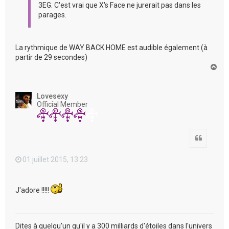
3EG. C'est vrai que X's Face ne jurerait pas dans les
parages.
La rythmique de WAY BACK HOME est audible également (à
partir de 29 secondes)
H
a
u
t
Lovesexy
Official Member
Citation
01 juillet 2015, 13:23
J'adore !!!!!
Dites à quelqu'un qu'il y a 300 milliards d'étoiles dans l'univers