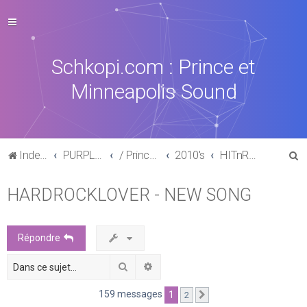
Schkopi.com : Prince et
Minneapolis Sound
R
Index du forum
PURPLE MUSIC
/ Prince : La discographie officielle
2010's
HITnRUN phase one (2015)
e
HARDROCKLOVER - NEW SONG
c
h
e
Répondre
r
Rechercher
Recherche avancée
c
h
159 messages
1
2
Suivante