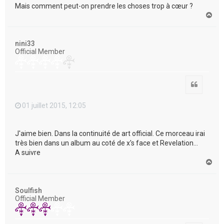
Mais comment peut-on prendre les choses trop à cœur ?
H
a
u
t
nini33
Official Member
Citation
01 juillet 2015, 12:05
J'aime bien. Dans la continuité de art official. Ce morceau irai
très bien dans un album au coté de x's face et Revelation...
A suivre
H
a
u
t
Soulfish
Official Member