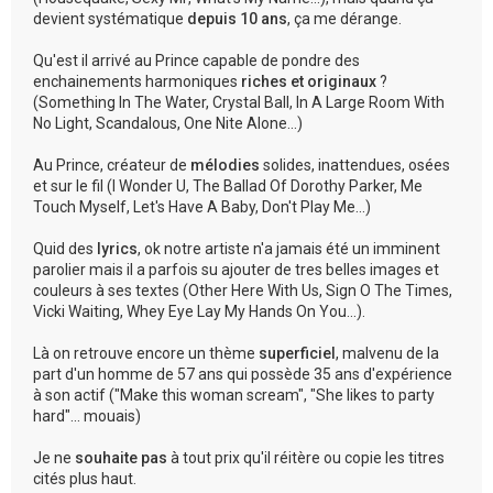
devient systématique
depuis 10 ans
, ça me dérange.
Qu'est il arrivé au Prince capable de pondre des
enchainements harmoniques
riches et originaux
?
(Something In The Water, Crystal Ball, In A Large Room With
No Light, Scandalous, One Nite Alone...)
Au Prince, créateur de
mélodies
solides, inattendues, osées
et sur le fil (I Wonder U, The Ballad Of Dorothy Parker, Me
Touch Myself, Let's Have A Baby, Don't Play Me...)
Quid des
lyrics
, ok notre artiste n'a jamais été un imminent
parolier mais il a parfois su ajouter de tres belles images et
couleurs à ses textes (Other Here With Us, Sign O The Times,
Vicki Waiting, Whey Eye Lay My Hands On You...).
Là on retrouve encore un thème
superficiel
, malvenu de la
part d'un homme de 57 ans qui possède 35 ans d'expérience
à son actif ("Make this woman scream", "She likes to party
hard"... mouais)
Je ne
souhaite pas
à tout prix qu'il réitère ou copie les titres
cités plus haut.