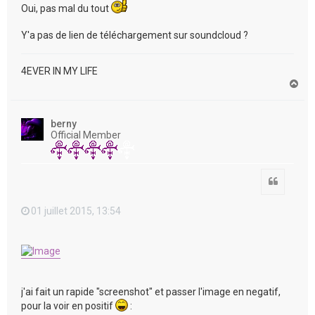
Oui, pas mal du tout
Y'a pas de lien de téléchargement sur soundcloud ?
4EVER IN MY LIFE
H
a
u
t
berny
Official Member
Citation
01 juillet 2015, 13:54
j'ai fait un rapide "screenshot" et passer l'image en negatif,
pour la voir en positif
: