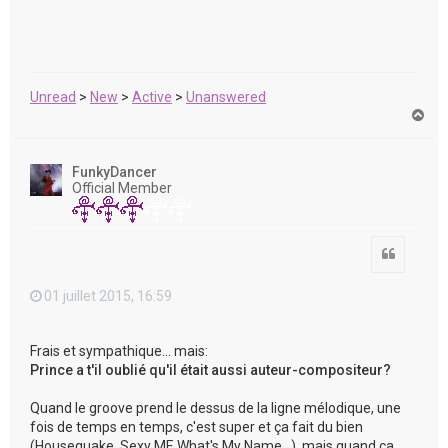
Unread
>
New
>
Active
>
Unanswered
H
a
u
t
FunkyDancer
Official Member
Citation
01 juillet 2015, 16:59
Frais et sympathique... mais:
Prince a t'il oublié qu'il était aussi auteur-compositeur?
Quand le groove prend le dessus de la ligne mélodique, une
fois de temps en temps, c'est super et ça fait du bien
(Housequake, Sexy MF, What's My Name...), mais quand ça