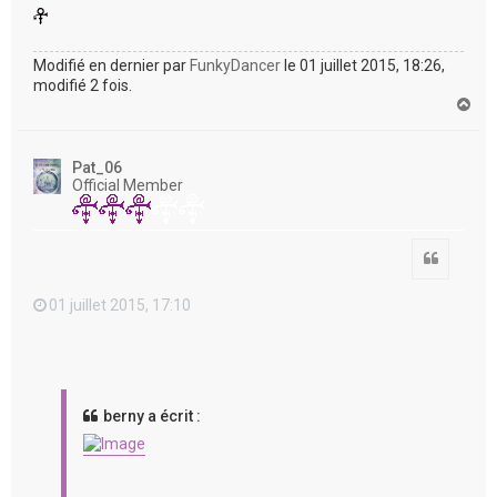
Modifié en dernier par
FunkyDancer
le 01 juillet 2015, 18:26,
modifié 2 fois.
H
a
u
t
Pat_06
Official Member
Citation
01 juillet 2015, 17:10
berny a écrit :