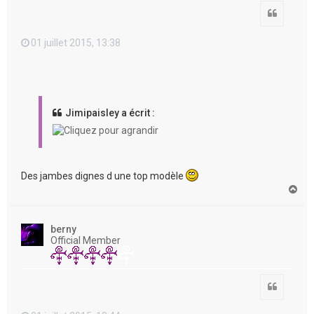
Citation
01 juillet 2015, 13:38
Jimipaisley a écrit :
Des jambes dignes d une top modèle
H
a
u
t
berny
Official Member
Citation