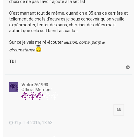
choix de ne pas l'avoir ajouté à la set list.
C'est marrant tout de même, quand on a 35 ans de carrière et
tellement de chefs d'oeuvres je peux concevoir qu'on veuille
expérimenter, tenter des sons, chercher des idées mais
autant que cela soit bien fait car là...
Sur ce je vais me ré-écouter
illusion, coma, pimp &
circumstance
Tb1
H
a
u
t
Victor761993
Official Member
Citation
01 juillet 2015, 13:53