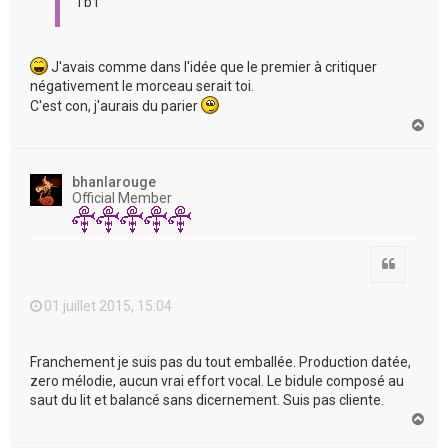
Tb1
J'avais comme dans l'idée que le premier à critiquer
négativement le morceau serait toi.
C'est con, j'aurais du parier
H
a
u
t
bhanlarouge
Official Member
Citation
01 juillet 2015, 15:04
Franchement je suis pas du tout emballée. Production datée,
zero mélodie, aucun vrai effort vocal. Le bidule composé au
saut du lit et balancé sans dicernement. Suis pas cliente.
H
a