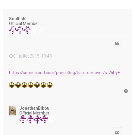
e
r
Soulfish
Official Member
Citation
01 juillet 2015, 10:48
https://soundcloud.com/prince3eg/hardrocklover/s-WiPyF
H
a
u
t
JonathanBibou
Official Member
Citation