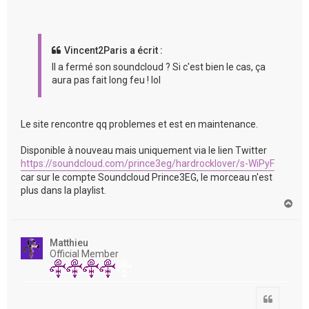
Vincent2Paris a écrit :
Il a fermé son soundcloud ? Si c'est bien le cas, ça
aura pas fait long feu ! lol
Le site rencontre qq problemes et est en maintenance.
Disponible à nouveau mais uniquement via le lien Twitter
https://soundcloud.com/prince3eg/hardrocklover/s-WiPyF
car sur le compte Soundcloud Prince3EG, le morceau n'est
plus dans la playlist.
H
a
u
t
Matthieu
Official Member
Citation