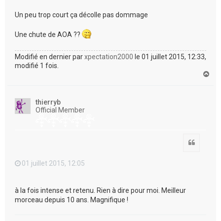
Un peu trop court ça décolle pas dommage
Une chute de AOA ??
Modifié en dernier par
xpectation2000
le 01 juillet 2015, 12:33,
modifié 1 fois.
H
a
u
t
thierryb
Official Member
Citation
01 juillet 2015, 12:05
à la fois intense et retenu. Rien à dire pour moi. Meilleur
morceau depuis 10 ans. Magnifique !