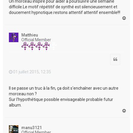
Un morceau inspiré pour aider a poursuivre une semaine
difficile.Le motif répétitif de synthé est silencieusement et
doucement hypnotique.restons attentif attentif ensemble!!!
H
a
u
t
Matthieu
Official Member
Citation
01 juillet 2015, 12:35
Il se passe un truc à la fin, ça doit s'enchaîner avec un autre
morceau non ?
Sur l'hypothétique possible envisageable probable futur
album.
H
a
u
t
manu3121
Official Member