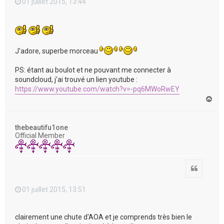
01 juillet 2015, 13:44
J'adore, superbe morceau
PS: étant au boulot et ne pouvant me connecter à
soundcloud, j'ai trouvé un lien youtube :
https://www.youtube.com/watch?v=-pq6MWoRwEY
H
a
u
t
thebeautifu1one
Official Member
Citation
01 juillet 2015, 13:51
clairement une chute d'AOA et je comprends très bien le