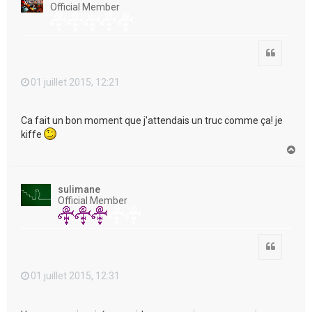
Official Member
Citation
01 juillet 2015, 12:21
Ca fait un bon moment que j'attendais un truc comme ça! je
kiffe
H
a
u
t
sulimane
Official Member
Citation
01 juillet 2015, 12:31