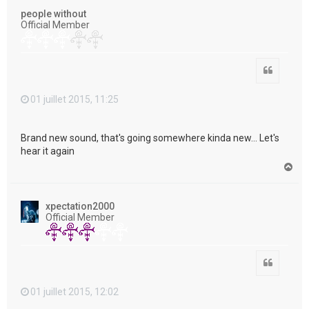
t
people without
Official Member
Citation
01 juillet 2015, 11:25
Brand new sound, that's going somewhere kinda new... Let's
hear it again
H
a
u
t
xpectation2000
Official Member
Citation
01 juillet 2015, 12:02