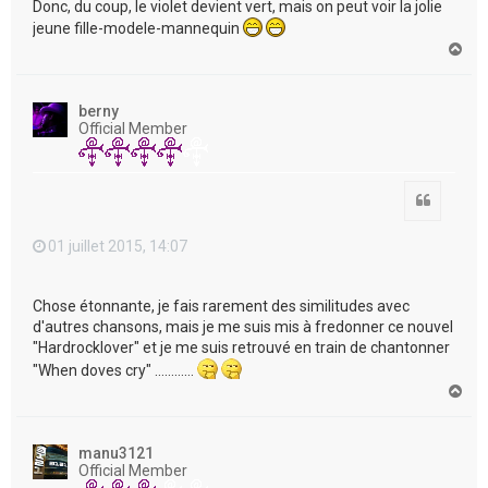
Donc, du coup, le violet devient vert, mais on peut voir la jolie
jeune fille-modele-mannequin
H
a
u
t
berny
Official Member
Citation
01 juillet 2015, 14:07
Chose étonnante, je fais rarement des similitudes avec
d'autres chansons, mais je me suis mis à fredonner ce nouvel
"Hardrocklover" et je me suis retrouvé en train de chantonner
"When doves cry" …………
H
a
u
t
manu3121
Official Member