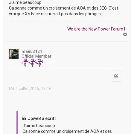
J'aime beaucoup.
Ca sonne comme un croisement de AOA et des 3EG. C'est
vrai que X's Face ne jurerait pas dans les parages.
We are the New Power Forum !
H
a
u
t
manu3121
Official Member
Citation
01 juillet 2015, 13:16
JpweB a écrit :
J'aime beaucoup.
Ca sonne comme un croisement de AOA et des