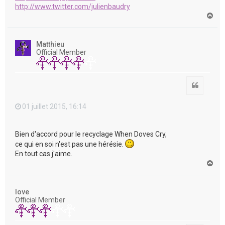
http://www.twitter.com/julienbaudry
H
a
u
t
Matthieu
Official Member
Citation
01 juillet 2015, 16:14
Bien d'accord pour le recyclage When Doves Cry,
ce qui en soi n'est pas une hérésie.
En tout cas j'aime.
H
a
u
t
love
Official Member