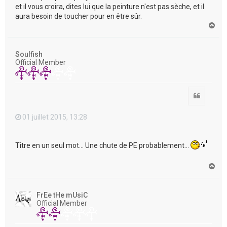
et il vous croira, dites lui que la peinture n'est pas sèche, et il
aura besoin de toucher pour en être sûr.
H
a
u
t
Soulfish
Official Member
Citation
01 juillet 2015, 13:28
Titre en un seul mot... Une chute de PE probablement...
H
a
u
t
FrEe tHe mUsiC
Official Member