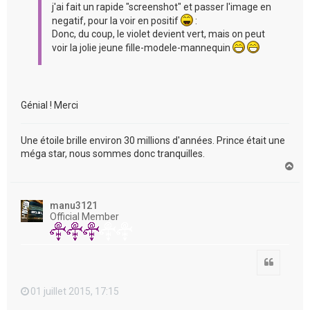
j'ai fait un rapide "screenshot" et passer l'image en
negatif, pour la voir en positif
:
Donc, du coup, le violet devient vert, mais on peut
voir la jolie jeune fille-modele-mannequin
Génial ! Merci
Une étoile brille environ 30 millions d'années. Prince était une
méga star, nous sommes donc tranquilles.
H
a
u
t
manu3121
Official Member
Citation
01 juillet 2015, 17:15