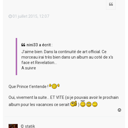
Citation
01 juillet 2015, 12:07
nini33 a écrit :
J'aime bien. Dans la continuité de art official. Ce
morceau irai très bien dans un album au coté de x's
face et Revelation...
A suivre
Que Prince t'entende !
Oui, vivement la suite... ET VITE (si je pouvais avoir le prochain
album pour les vacances ce serait
)
H
a
u
t
© statik