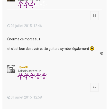
Citation
01 juillet 2015, 12:46
Énorme ce morceau !
et c'est bon de revoir cette guitare symbol également
H
a
u
t
JpweB
Administrateur
Citation
01 juillet 2015, 12:58