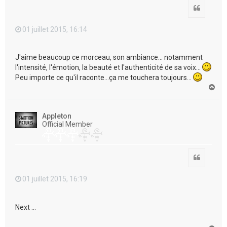
Citation
01 juillet 2015, 16:14
J'aime beaucoup ce morceau, son ambiance... notamment
l'intensité, l'émotion, la beauté et l'authenticité de sa voix...
Peu importe ce qu'il raconte...ça me touchera toujours...
H
a
u
t
Appleton
Official Member
Citation
01 juillet 2015, 16:19
Next ...