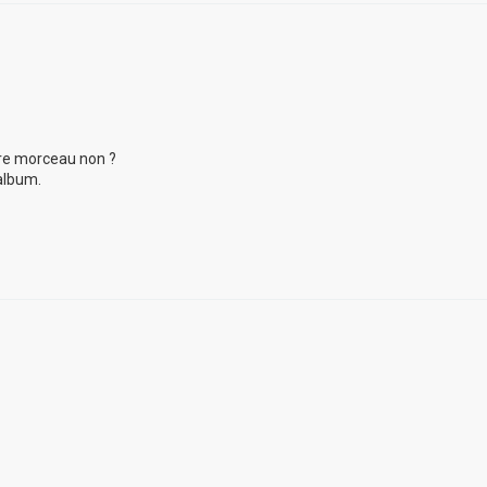
utre morceau non ?
album.