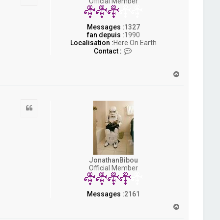
Official Member
Messages :
1327
fan depuis :
1990
Localisation :
Here On Earth
C
Contact :
o
n
t
H
a
a
c
u
t
t
e
Citation
r
S
o
u
l
f
i
JonathanBibou
s
Official Member
h
Messages :
2161
H
a