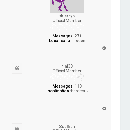
thierryb
Official Member
Messages :
271
Localisation :
rouen
H
a
u
t
nini33
Citation
Official Member
Messages :
118
Localisation :
bordeaux
H
a
u
t
Soulfish
Citation