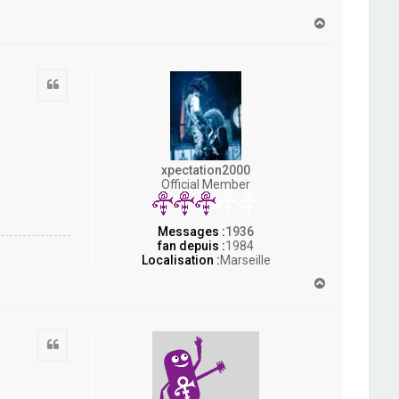
H
a
u
t
Citation
xpectation2000
Official Member
Messages :
1936
fan depuis :
1984
Localisation :
Marseille
H
a
u
t
Citation