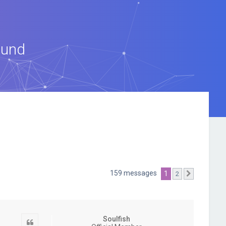
ound
159 messages
1
2
Suivante
Soulfish
Citation