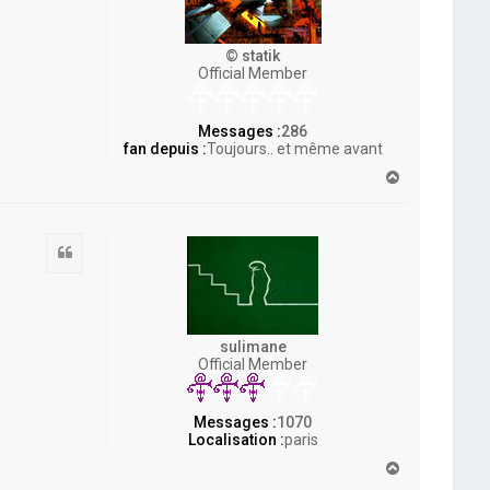
© statik
Official Member
Messages :
286
fan depuis :
Toujours.. et même avant
H
a
u
t
Citation
sulimane
Official Member
Messages :
1070
Localisation :
paris
H
a