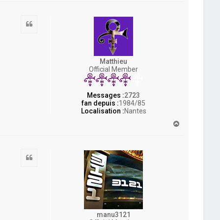
u
t
Citation
Matthieu
Official Member
Messages :
2723
fan depuis :
1984/85
Localisation :
Nantes
H
a
u
t
Citation
manu3121