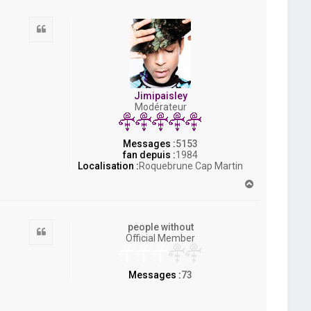
u
t
Citation
Jimipaisley
Modérateur
Messages :
5153
fan depuis :
1984
Localisation :
Roquebrune Cap Martin
H
a
u
t
people without
Citation
Official Member
Messages :
73