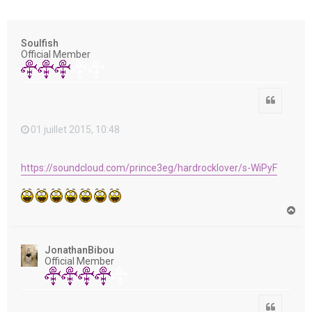
e
r
Soulfish
Official Member
Citation
01 juillet 2015, 10:48
https://soundcloud.com/prince3eg/hardrocklover/s-WiPyF
H
a
u
t
JonathanBibou
Official Member
Citation