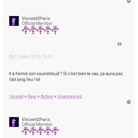
H
a
u
t
Vincent2Paris
Official Member
Citation
01 juillet 2015, 16:41
Il a fermé son soundcloud ? Si c'est bien le cas, ça aura pas
fait long feu ! lol
Unread
>
New
>
Active
>
Unanswered
H
a
u
t
Vincent2Paris
Official Member