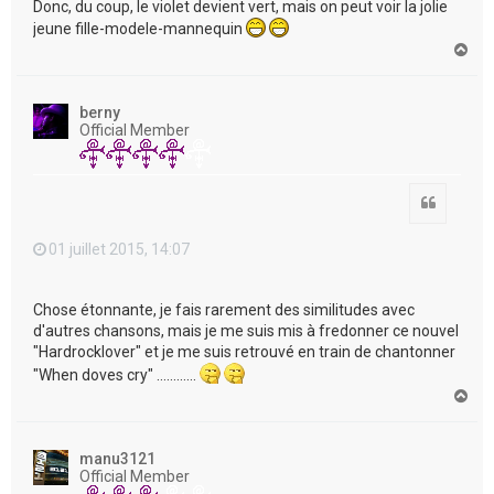
Donc, du coup, le violet devient vert, mais on peut voir la jolie
jeune fille-modele-mannequin
H
a
u
t
berny
Official Member
Citation
01 juillet 2015, 14:07
Chose étonnante, je fais rarement des similitudes avec
d'autres chansons, mais je me suis mis à fredonner ce nouvel
"Hardrocklover" et je me suis retrouvé en train de chantonner
"When doves cry" …………
H
a
u
t
manu3121
Official Member