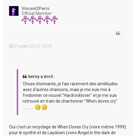
u
t
Vincent2Paris
Official Member
Citation
01 juillet 2015, 15:04
berny a écrit :
Chose étonnante, je fais rarement des similitudes
avec d'autres chansons, mais je me suis mis à
fredonner ce nouvel "Hardrocklover" et je me suis
retrouvé en train de chantonner "When doves cry"
…………
Oui c'est un recyclage de When Doves Cry (voire même 1999)
pour le synthé et de Laydown (voire Angel in the dark de