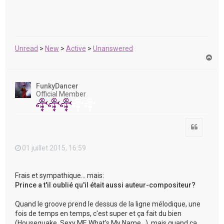
Unread
>
New
>
Active
>
Unanswered
H
a
u
t
FunkyDancer
Official Member
Citation
01 juillet 2015, 16:59
Frais et sympathique... mais:
Prince a t'il oublié qu'il était aussi auteur-compositeur?
Quand le groove prend le dessus de la ligne mélodique, une
fois de temps en temps, c'est super et ça fait du bien
(Housequake, Sexy MF, What's My Name...), mais quand ça