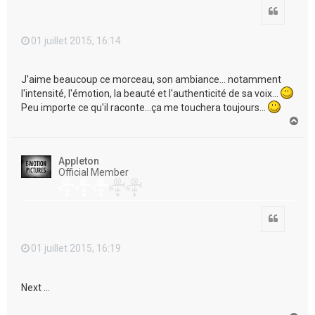
Citation
01 juillet 2015, 16:14
J'aime beaucoup ce morceau, son ambiance... notamment
l'intensité, l'émotion, la beauté et l'authenticité de sa voix...
Peu importe ce qu'il raconte...ça me touchera toujours...
H
a
u
t
Appleton
Official Member
Citation
01 juillet 2015, 16:19
Next ...