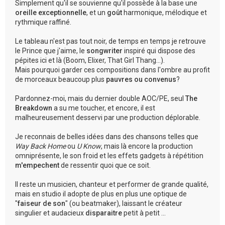
Simplement qu'il se souvienne qu'il possède à la base une
oreille exceptionnelle
, et un
goût
harmonique, mélodique et
rythmique raffiné.
Le tableau n'est pas tout noir, de temps en temps je retrouve
le Prince que j'aime, le
songwriter
inspiré qui dispose des
pépites ici et là (Boom, Elixer, That Girl Thang...).
Mais pourquoi garder ces compositions dans l'ombre au profit
de morceaux beaucoup plus
pauvres ou convenus
?
Pardonnez-moi, mais du dernier double AOC/PE, seul
The
Breakdown
a su me toucher, et encore, il est
malheureusement desservi par une production déplorable.
Je reconnais de belles idées dans des chansons telles que
Way Back Home
ou
U Know
, mais là encore la production
omniprésente, le son froid et les effets gadgets à répétition
m'empechent
de ressentir quoi que ce soit.
Il reste un musicien, chanteur et performer de grande qualité,
mais en studio il adopte de plus en plus une optique de
"
faiseur de son
" (ou beatmaker), laissant le créateur
singulier et audacieux
disparaitre
petit à petit ...