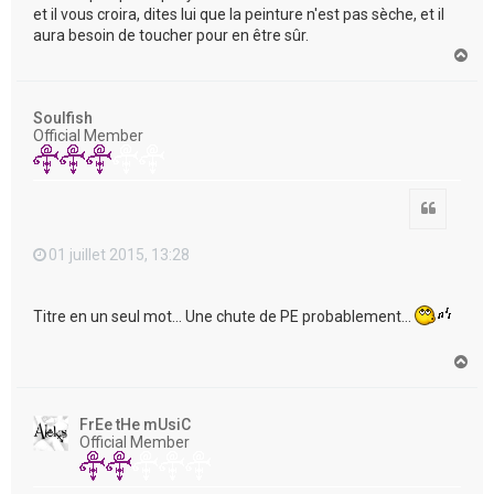
et il vous croira, dites lui que la peinture n'est pas sèche, et il
aura besoin de toucher pour en être sûr.
H
a
u
t
Soulfish
Official Member
Citation
01 juillet 2015, 13:28
Titre en un seul mot... Une chute de PE probablement...
H
a
u
t
FrEe tHe mUsiC
Official Member