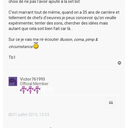
choix de ne pas l'avoir ajouté à la set list.
C'est marrant tout de même, quand on a 35 ans de carrière et
tellement de chefs d'oeuvres je peux concevoir qu'on veuille
expérimenter, tenter des sons, chercher des idées mais
autant que cela soit bien fait car là...
Sur ce je vais me ré-écouter
illusion, coma, pimp &
circumstance
Tb1
H
a
u
t
Victor761993
Official Member
Citation
01 juillet 2015, 13:53