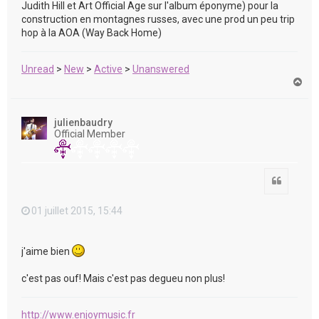
Judith Hill et Art Official Age sur l'album éponyme) pour la
construction en montagnes russes, avec une prod un peu trip
hop à la AOA (Way Back Home)
Unread
>
New
>
Active
>
Unanswered
H
a
u
t
julienbaudry
Official Member
Citation
01 juillet 2015, 15:44
j'aime bien
c'est pas ouf! Mais c'est pas degueu non plus!
http://www.enjoymusic.fr