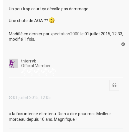
Un peu trop court ça décolle pas dommage
Une chute de AOA ??
Modifié en dernier par
xpectation2000
le 01 juillet 2015, 12:33,
modifié 1 fois.
H
a
u
t
thierryb
Official Member
Citation
01 juillet 2015, 12:05
à la fois intense et retenu. Rien à dire pour moi. Meilleur
morceau depuis 10 ans. Magnifique !