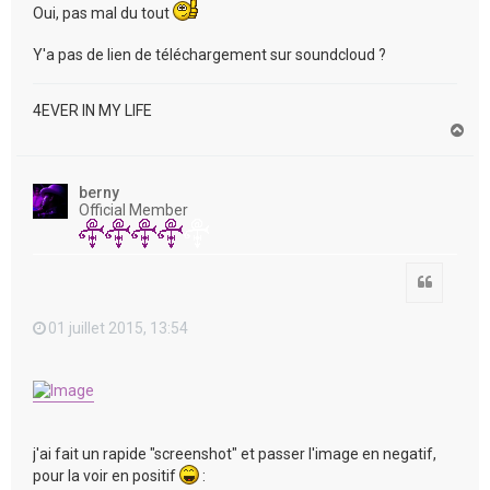
Oui, pas mal du tout
Y'a pas de lien de téléchargement sur soundcloud ?
4EVER IN MY LIFE
H
a
u
t
berny
Official Member
Citation
01 juillet 2015, 13:54
j'ai fait un rapide "screenshot" et passer l'image en negatif,
pour la voir en positif
: