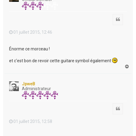
Citation
01 juillet 2015, 12:46
Énorme ce morceau !
et c'est bon de revoir cette guitare symbol également
H
a
u
t
JpweB
Administrateur
Citation
01 juillet 2015, 12:58