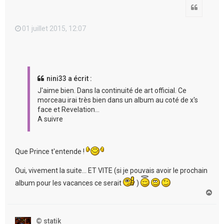
Citation
01 juillet 2015, 12:07
nini33 a écrit :
J'aime bien. Dans la continuité de art official. Ce
morceau irai très bien dans un album au coté de x's
face et Revelation...
A suivre
Que Prince t'entende !
Oui, vivement la suite... ET VITE (si je pouvais avoir le prochain
album pour les vacances ce serait
)
H
a
u
t
© statik