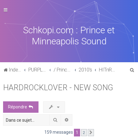
Schkopi.com : Prince et
Minneapolis Sound
R
Index du forum
PURPLE MUSIC
/ Prince : La discographie officielle
2010's
HITnRUN phase one (2015)
e
HARDROCKLOVER - NEW SONG
c
h
e
Répondre
r
Rechercher
Recherche avancée
c
h
159 messages
1
2
Suivante