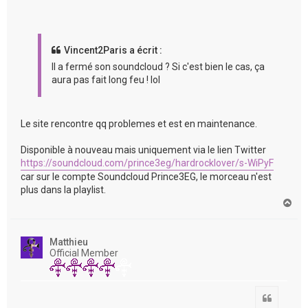
Vincent2Paris a écrit :
Il a fermé son soundcloud ? Si c'est bien le cas, ça
aura pas fait long feu ! lol
Le site rencontre qq problemes et est en maintenance.
Disponible à nouveau mais uniquement via le lien Twitter
https://soundcloud.com/prince3eg/hardrocklover/s-WiPyF
car sur le compte Soundcloud Prince3EG, le morceau n'est
plus dans la playlist.
H
a
u
t
Matthieu
Official Member
Citation