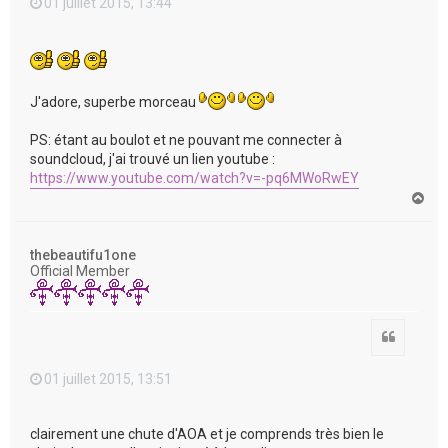
01 juillet 2015, 13:44
J'adore, superbe morceau
PS: étant au boulot et ne pouvant me connecter à
soundcloud, j'ai trouvé un lien youtube :
https://www.youtube.com/watch?v=-pq6MWoRwEY
H
a
u
t
thebeautifu1one
Official Member
Citation
01 juillet 2015, 13:51
clairement une chute d'AOA et je comprends très bien le