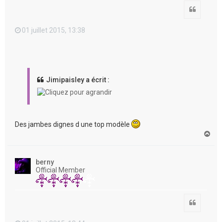
Citation
01 juillet 2015, 13:38
Jimipaisley a écrit :
Des jambes dignes d une top modèle
H
a
u
t
berny
Official Member
Citation