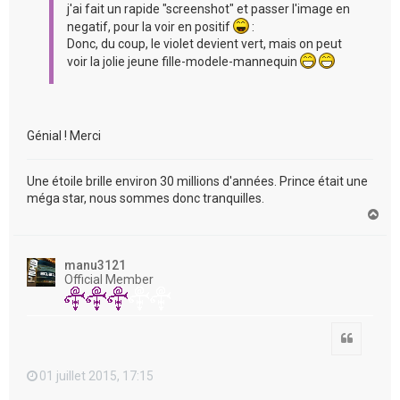
j'ai fait un rapide "screenshot" et passer l'image en
negatif, pour la voir en positif
:
Donc, du coup, le violet devient vert, mais on peut
voir la jolie jeune fille-modele-mannequin
Génial ! Merci
Une étoile brille environ 30 millions d'années. Prince était une
méga star, nous sommes donc tranquilles.
H
a
u
t
manu3121
Official Member
Citation
01 juillet 2015, 17:15