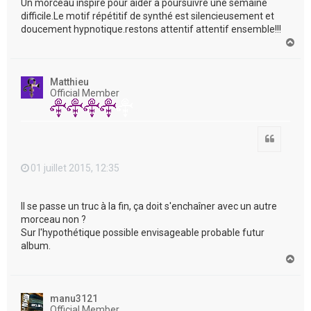
Un morceau inspiré pour aider a poursuivre une semaine
difficile.Le motif répétitif de synthé est silencieusement et
doucement hypnotique.restons attentif attentif ensemble!!!
H
a
u
t
Matthieu
Official Member
Citation
01 juillet 2015, 12:35
Il se passe un truc à la fin, ça doit s'enchaîner avec un autre
morceau non ?
Sur l'hypothétique possible envisageable probable futur
album.
H
a
u
t
manu3121
Official Member