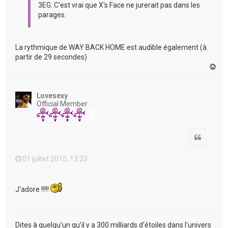
3EG. C'est vrai que X's Face ne jurerait pas dans les
parages.
La rythmique de WAY BACK HOME est audible également (à
partir de 29 secondes)
H
a
u
t
Lovesexy
Official Member
Citation
01 juillet 2015, 13:23
J'adore !!!!!
Dites à quelqu'un qu'il y a 300 milliards d'étoiles dans l'univers