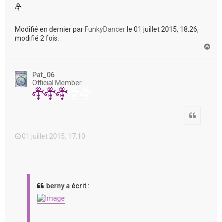
Modifié en dernier par
FunkyDancer
le 01 juillet 2015, 18:26,
modifié 2 fois.
H
a
u
t
Pat_06
Official Member
Citation
01 juillet 2015, 17:10
berny a écrit :