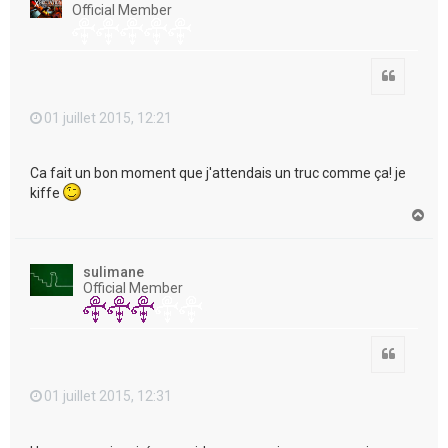
Official Member
Citation
01 juillet 2015, 12:21
Ca fait un bon moment que j'attendais un truc comme ça! je
kiffe
H
a
u
t
sulimane
Official Member
Citation
01 juillet 2015, 12:31