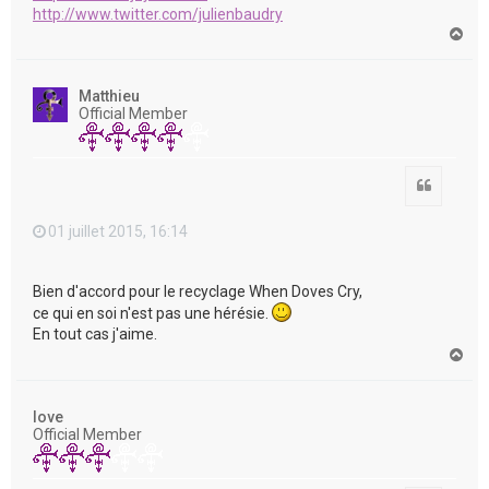
http://www.twitter.com/julienbaudry
H
a
u
t
Matthieu
Official Member
Citation
01 juillet 2015, 16:14
Bien d'accord pour le recyclage When Doves Cry,
ce qui en soi n'est pas une hérésie.
En tout cas j'aime.
H
a
u
t
love
Official Member