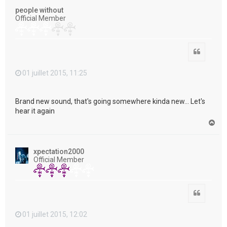
t
people without
Official Member
Citation
01 juillet 2015, 11:25
Brand new sound, that's going somewhere kinda new... Let's
hear it again
H
a
u
t
xpectation2000
Official Member
Citation
01 juillet 2015, 12:02