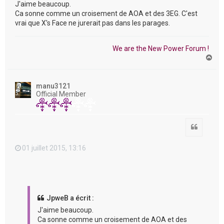
J'aime beaucoup.
Ca sonne comme un croisement de AOA et des 3EG. C'est
vrai que X's Face ne jurerait pas dans les parages.
We are the New Power Forum !
H
a
u
t
manu3121
Official Member
Citation
01 juillet 2015, 13:16
JpweB a écrit :
J'aime beaucoup.
Ca sonne comme un croisement de AOA et des