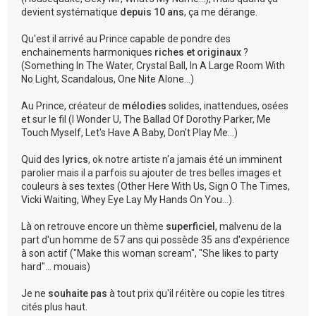
devient systématique
depuis 10 ans
, ça me dérange.
Qu'est il arrivé au Prince capable de pondre des
enchainements harmoniques
riches et originaux
?
(Something In The Water, Crystal Ball, In A Large Room With
No Light, Scandalous, One Nite Alone...)
Au Prince, créateur de
mélodies
solides, inattendues, osées
et sur le fil (I Wonder U, The Ballad Of Dorothy Parker, Me
Touch Myself, Let's Have A Baby, Don't Play Me...)
Quid des
lyrics
, ok notre artiste n'a jamais été un imminent
parolier mais il a parfois su ajouter de tres belles images et
couleurs à ses textes (Other Here With Us, Sign O The Times,
Vicki Waiting, Whey Eye Lay My Hands On You...).
Là on retrouve encore un thème
superficiel
, malvenu de la
part d'un homme de 57 ans qui possède 35 ans d'expérience
à son actif ("Make this woman scream", "She likes to party
hard"... mouais)
Je ne
souhaite pas
à tout prix qu'il réitère ou copie les titres
cités plus haut.