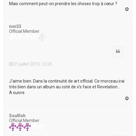
Mais comment peut-on prendre les choses trop à cœur ?
H
a
u
t
nini33
Official Member
Citation
01 juillet 2015, 12:05
J'aime bien. Dans la continuité de art official. Ce morceau irai
très bien dans un album au coté de x's face et Revelation...
A suivre
H
a
u
t
Soulfish
Official Member