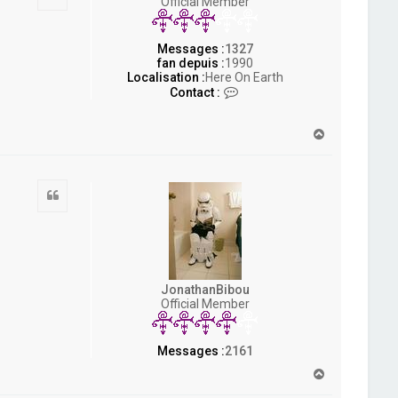
Official Member
Messages :
1327
fan depuis :
1990
Localisation :
Here On Earth
C
Contact :
o
n
t
H
a
a
c
u
t
t
e
Citation
r
S
o
u
l
f
i
JonathanBibou
s
Official Member
h
Messages :
2161
H
a