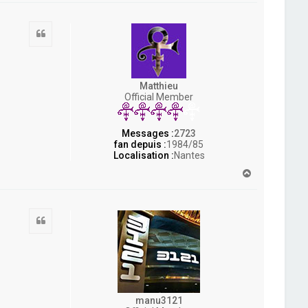
u
t
Citation
Matthieu
Official Member
Messages :
2723
fan depuis :
1984/85
Localisation :
Nantes
H
a
u
t
Citation
manu3121