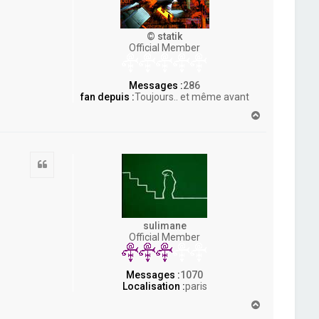
© statik
Official Member
Messages :
286
fan depuis :
Toujours.. et même avant
H
a
u
t
Citation
sulimane
Official Member
Messages :
1070
Localisation :
paris
H
a