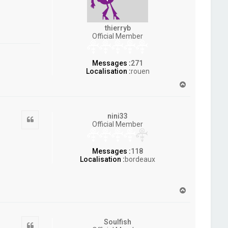
thierryb
Official Member
Messages :
271
Localisation :
rouen
H
a
u
t
nini33
Citation
Official Member
Messages :
118
Localisation :
bordeaux
H
a
u
t
Soulfish
Citation