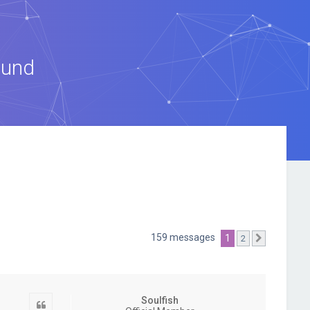
ound
159 messages
1
2
Suivante
Soulfish
Citation