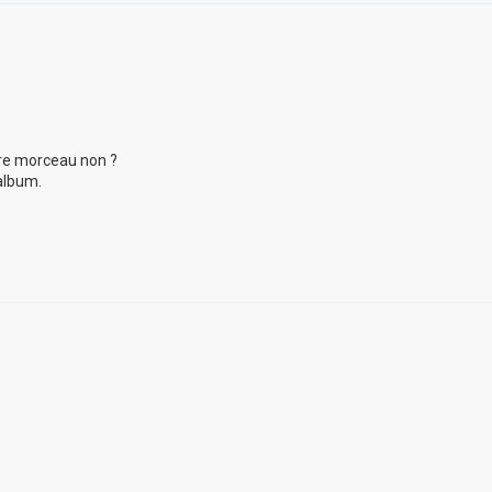
utre morceau non ?
album.