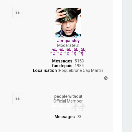
u
t
Citation
Jimipaisley
Modérateur
Messages :
5153
fan depuis :
1984
Localisation :
Roquebrune Cap Martin
H
a
u
t
people without
Citation
Official Member
Messages :
73