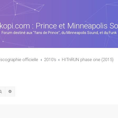
kopi.com : Prince et Minneapolis S
Forum destiné aux "fans de Prince", du Minneapolis Sound, et du Funk
iscographie officielle
2010's
HITnRUN phase one (2015)
Rechercher
Recherche avancée