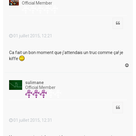
Official Member
Citation
01 juillet 2015, 12:21
Ca fait un bon moment que j'attendais un truc comme ça! je
kiffe
H
a
u
t
sulimane
Official Member
Citation
01 juillet 2015, 12:31