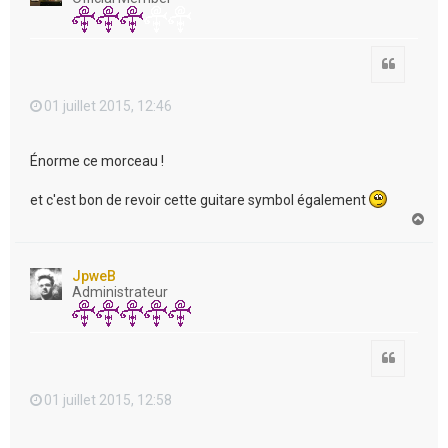
Citation
01 juillet 2015, 12:46
Énorme ce morceau !
et c'est bon de revoir cette guitare symbol également
H
a
u
t
JpweB
Administrateur
Citation
01 juillet 2015, 12:58