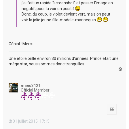
j'ai fait un rapide "screenshot" et passer l'image en
negatif, pour la voir en positif
:
Donc, du coup, le violet devient vert, mais on peut
voir la jolie jeune fille-modele-mannequin
Génial ! Merci
Une étoile brille environ 30 millions d'années. Prince était une
méga star, nous sommes donc tranquilles.
H
a
u
t
manu3121
Official Member
Citation
01 juillet 2015, 17:15