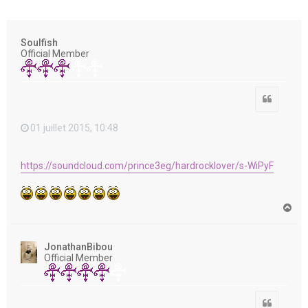
e
r
Soulfish
Official Member
Citation
01 juillet 2015, 10:48
https://soundcloud.com/prince3eg/hardrocklover/s-WiPyF
H
a
u
t
JonathanBibou
Official Member
Citation