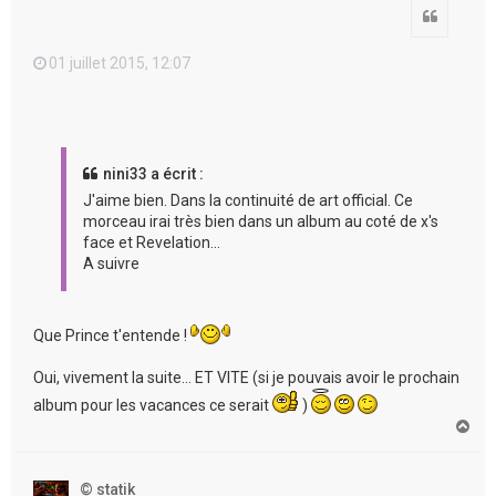
Citation
01 juillet 2015, 12:07
nini33 a écrit :
J'aime bien. Dans la continuité de art official. Ce
morceau irai très bien dans un album au coté de x's
face et Revelation...
A suivre
Que Prince t'entende !
Oui, vivement la suite... ET VITE (si je pouvais avoir le prochain
album pour les vacances ce serait
)
H
a
u
t
© statik