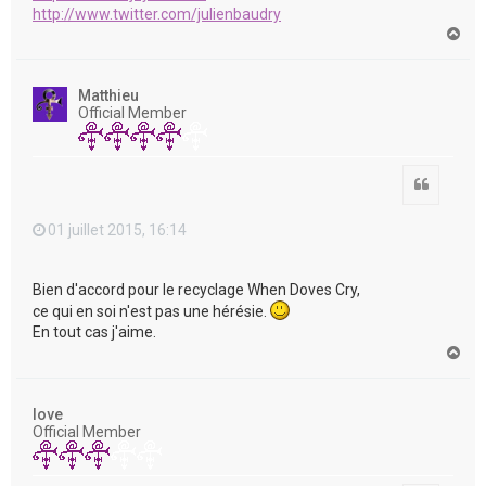
http://www.twitter.com/julienbaudry
H
a
u
t
Matthieu
Official Member
Citation
01 juillet 2015, 16:14
Bien d'accord pour le recyclage When Doves Cry,
ce qui en soi n'est pas une hérésie.
En tout cas j'aime.
H
a
u
t
love
Official Member