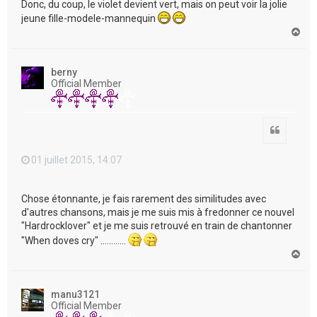
Donc, du coup, le violet devient vert, mais on peut voir la jolie
jeune fille-modele-mannequin
H
a
u
t
berny
Official Member
Citation
01 juillet 2015, 14:07
Chose étonnante, je fais rarement des similitudes avec
d'autres chansons, mais je me suis mis à fredonner ce nouvel
"Hardrocklover" et je me suis retrouvé en train de chantonner
"When doves cry" …………
H
a
u
t
manu3121
Official Member