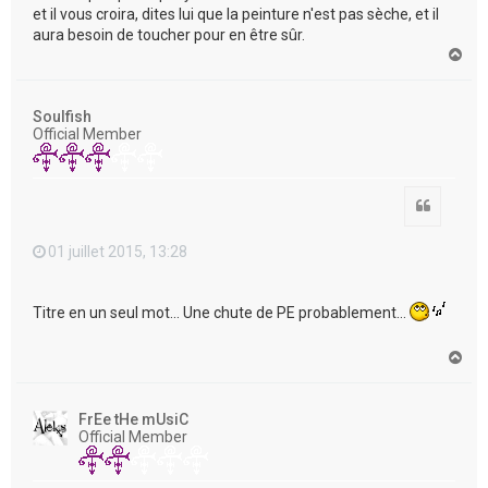
et il vous croira, dites lui que la peinture n'est pas sèche, et il
aura besoin de toucher pour en être sûr.
H
a
u
t
Soulfish
Official Member
Citation
01 juillet 2015, 13:28
Titre en un seul mot... Une chute de PE probablement...
H
a
u
t
FrEe tHe mUsiC
Official Member