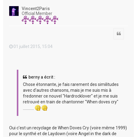
u
t
Vincent2Paris
Official Member
Citation
01 juillet 2015, 15:04
berny a écrit :
Chose étonnante, je fais rarement des similitudes
avec d'autres chansons, mais je me suis mis à
fredonner ce nouvel "Hardrocklover" et je me suis
retrouvé en train de chantonner "When doves cry"
…………
Oui c'est un recyclage de When Doves Cry (voire même 1999)
pour le synthé et de Laydown (voire Angel in the dark de