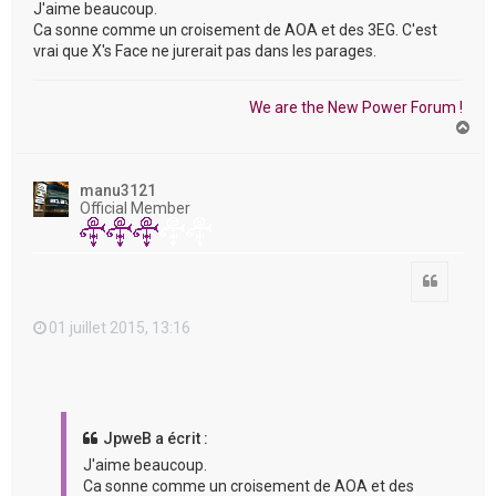
J'aime beaucoup.
Ca sonne comme un croisement de AOA et des 3EG. C'est
vrai que X's Face ne jurerait pas dans les parages.
We are the New Power Forum !
H
a
u
t
manu3121
Official Member
Citation
01 juillet 2015, 13:16
JpweB a écrit :
J'aime beaucoup.
Ca sonne comme un croisement de AOA et des