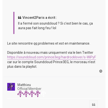
Vincent2Paris a écrit :
Il a fermé son soundcloud ? Si c'est bien le cas, ça
aura pas fait long feu ! lol
Le site rencontre qq problemes et est en maintenance.
Disponible à nouveau mais uniquement via le lien Twitter
https://soundcloud.com/prince3eg/hardrocklover/s-WiPyF
car sur le compte Soundcloud Prince3EG, le morceau n'est
plus dans la playlist.
H
a
u
t
Matthieu
Official Member
Citation