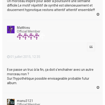
Un morceau inspiré pour aider a poursuivre une semaine
difficile.Le motif répétitif de synthé est silencieusement et
doucement hypnotique.restons attentif attentif ensemble!!!
H
a
u
t
Matthieu
Official Member
Citation
01 juillet 2015, 12:35
Il se passe un truc à la fin, ça doit s'enchaîner avec un autre
morceau non ?
Sur l'hypothétique possible envisageable probable futur
album.
H
a
u
t
manu3121
Official Member