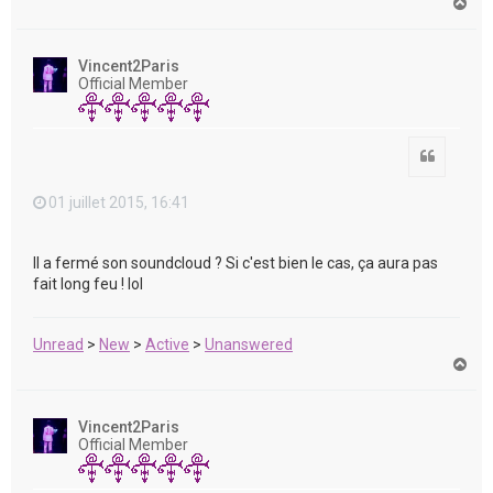
H
a
u
t
Vincent2Paris
Official Member
Citation
01 juillet 2015, 16:41
Il a fermé son soundcloud ? Si c'est bien le cas, ça aura pas
fait long feu ! lol
Unread
>
New
>
Active
>
Unanswered
H
a
u
t
Vincent2Paris
Official Member