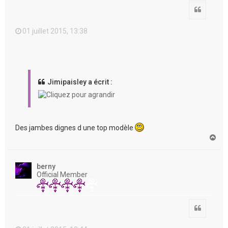
Citation
01 juillet 2015, 13:38
Jimipaisley a écrit :
Des jambes dignes d une top modèle
H
a
u
t
berny
Official Member
Citation