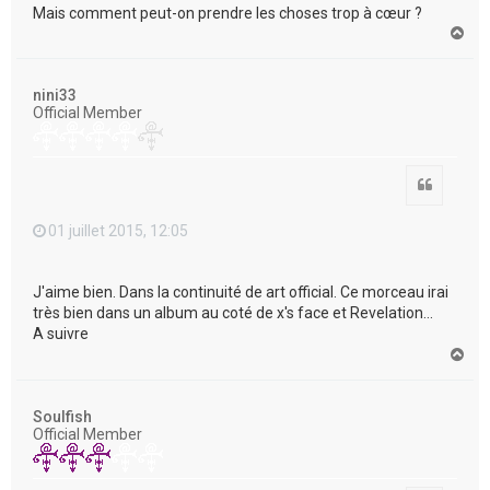
Mais comment peut-on prendre les choses trop à cœur ?
H
a
u
t
nini33
Official Member
Citation
01 juillet 2015, 12:05
J'aime bien. Dans la continuité de art official. Ce morceau irai
très bien dans un album au coté de x's face et Revelation...
A suivre
H
a
u
t
Soulfish
Official Member