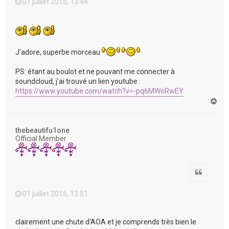
01 juillet 2015, 13:44
J'adore, superbe morceau
PS: étant au boulot et ne pouvant me connecter à
soundcloud, j'ai trouvé un lien youtube :
https://www.youtube.com/watch?v=-pq6MWoRwEY
H
a
u
t
thebeautifu1one
Official Member
Citation
01 juillet 2015, 13:51
clairement une chute d'AOA et je comprends très bien le