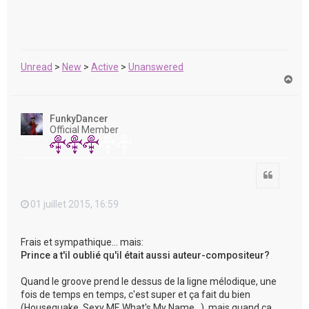
Unread
>
New
>
Active
>
Unanswered
H
a
u
t
FunkyDancer
Official Member
Citation
01 juillet 2015, 16:59
Frais et sympathique... mais:
Prince a t'il oublié qu'il était aussi auteur-compositeur?
Quand le groove prend le dessus de la ligne mélodique, une
fois de temps en temps, c'est super et ça fait du bien
(Housequake, Sexy MF, What's My Name...), mais quand ça