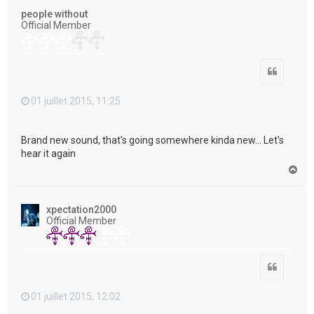
t
people without
Official Member
Citation
01 juillet 2015, 11:25
Brand new sound, that's going somewhere kinda new... Let's
hear it again
H
a
u
t
xpectation2000
Official Member
Citation
01 juillet 2015, 12:02