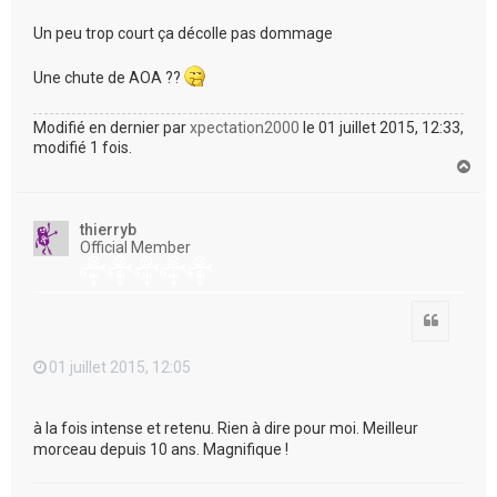
Un peu trop court ça décolle pas dommage
Une chute de AOA ??
Modifié en dernier par
xpectation2000
le 01 juillet 2015, 12:33,
modifié 1 fois.
H
a
u
t
thierryb
Official Member
Citation
01 juillet 2015, 12:05
à la fois intense et retenu. Rien à dire pour moi. Meilleur
morceau depuis 10 ans. Magnifique !