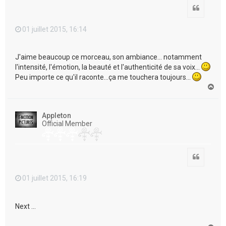
Citation
01 juillet 2015, 16:14
J'aime beaucoup ce morceau, son ambiance... notamment
l'intensité, l'émotion, la beauté et l'authenticité de sa voix...
Peu importe ce qu'il raconte...ça me touchera toujours...
H
a
u
t
Appleton
Official Member
Citation
01 juillet 2015, 16:19
Next ...