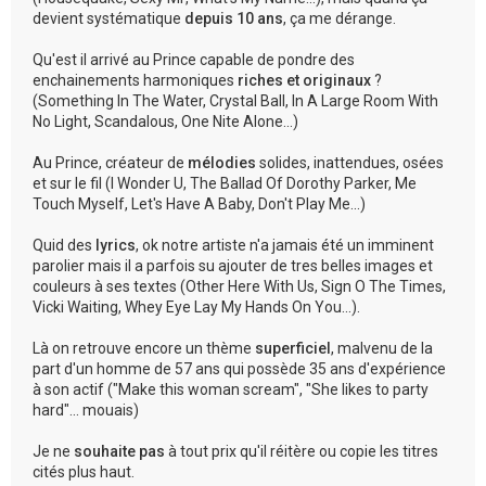
devient systématique
depuis 10 ans
, ça me dérange.
Qu'est il arrivé au Prince capable de pondre des
enchainements harmoniques
riches et originaux
?
(Something In The Water, Crystal Ball, In A Large Room With
No Light, Scandalous, One Nite Alone...)
Au Prince, créateur de
mélodies
solides, inattendues, osées
et sur le fil (I Wonder U, The Ballad Of Dorothy Parker, Me
Touch Myself, Let's Have A Baby, Don't Play Me...)
Quid des
lyrics
, ok notre artiste n'a jamais été un imminent
parolier mais il a parfois su ajouter de tres belles images et
couleurs à ses textes (Other Here With Us, Sign O The Times,
Vicki Waiting, Whey Eye Lay My Hands On You...).
Là on retrouve encore un thème
superficiel
, malvenu de la
part d'un homme de 57 ans qui possède 35 ans d'expérience
à son actif ("Make this woman scream", "She likes to party
hard"... mouais)
Je ne
souhaite pas
à tout prix qu'il réitère ou copie les titres
cités plus haut.