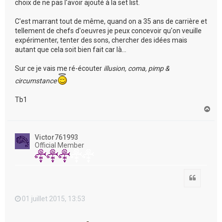
choix de ne pas l'avoir ajouté à la set list.
C'est marrant tout de même, quand on a 35 ans de carrière et
tellement de chefs d'oeuvres je peux concevoir qu'on veuille
expérimenter, tenter des sons, chercher des idées mais
autant que cela soit bien fait car là...
Sur ce je vais me ré-écouter
illusion, coma, pimp &
circumstance
Tb1
H
a
u
t
Victor761993
Official Member
Citation
01 juillet 2015, 13:53