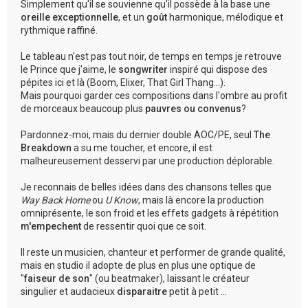
Simplement qu'il se souvienne qu'il possède à la base une
oreille exceptionnelle
, et un
goût
harmonique, mélodique et
rythmique raffiné.
Le tableau n'est pas tout noir, de temps en temps je retrouve
le Prince que j'aime, le
songwriter
inspiré qui dispose des
pépites ici et là (Boom, Elixer, That Girl Thang...).
Mais pourquoi garder ces compositions dans l'ombre au profit
de morceaux beaucoup plus
pauvres ou convenus
?
Pardonnez-moi, mais du dernier double AOC/PE, seul
The
Breakdown
a su me toucher, et encore, il est
malheureusement desservi par une production déplorable.
Je reconnais de belles idées dans des chansons telles que
Way Back Home
ou
U Know
, mais là encore la production
omniprésente, le son froid et les effets gadgets à répétition
m'empechent
de ressentir quoi que ce soit.
Il reste un musicien, chanteur et performer de grande qualité,
mais en studio il adopte de plus en plus une optique de
"
faiseur de son
" (ou beatmaker), laissant le créateur
singulier et audacieux
disparaitre
petit à petit ...