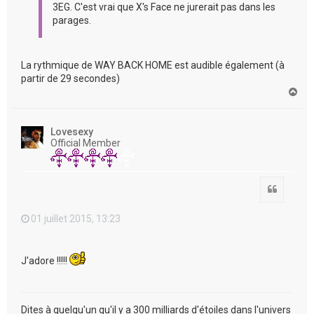
3EG. C'est vrai que X's Face ne jurerait pas dans les
parages.
La rythmique de WAY BACK HOME est audible également (à
partir de 29 secondes)
H
a
u
t
Lovesexy
Official Member
Citation
01 juillet 2015, 13:23
J'adore !!!!!
Dites à quelqu'un qu'il y a 300 milliards d'étoiles dans l'univers