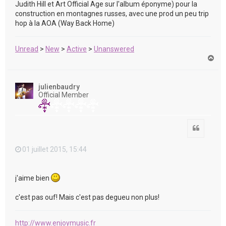
Judith Hill et Art Official Age sur l'album éponyme) pour la
construction en montagnes russes, avec une prod un peu trip
hop à la AOA (Way Back Home)
Unread
>
New
>
Active
>
Unanswered
H
a
u
t
julienbaudry
Official Member
Citation
01 juillet 2015, 15:44
j'aime bien
c'est pas ouf! Mais c'est pas degueu non plus!
http://www.enjoymusic.fr