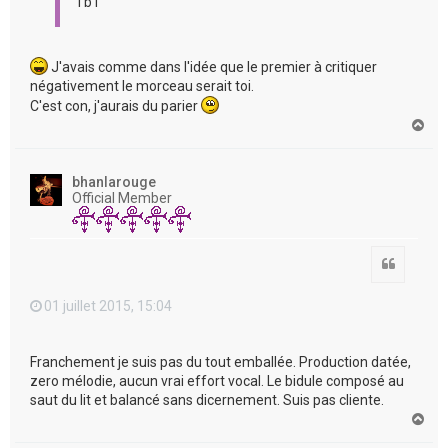
Tb1
J'avais comme dans l'idée que le premier à critiquer
négativement le morceau serait toi.
C'est con, j'aurais du parier
H
a
u
t
bhanlarouge
Official Member
Citation
01 juillet 2015, 15:04
Franchement je suis pas du tout emballée. Production datée,
zero mélodie, aucun vrai effort vocal. Le bidule composé au
saut du lit et balancé sans dicernement. Suis pas cliente.
H
a