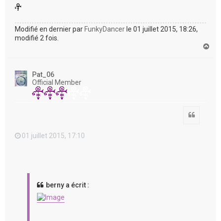
Modifié en dernier par
FunkyDancer
le 01 juillet 2015, 18:26,
modifié 2 fois.
H
a
u
t
Pat_06
Official Member
Citation
01 juillet 2015, 17:10
berny a écrit :