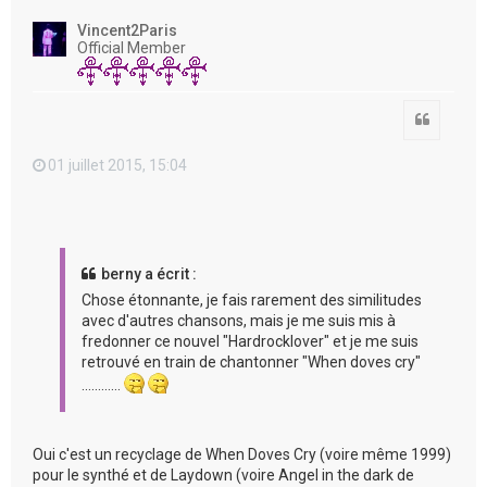
u
t
Vincent2Paris
Official Member
Citation
01 juillet 2015, 15:04
berny a écrit :
Chose étonnante, je fais rarement des similitudes
avec d'autres chansons, mais je me suis mis à
fredonner ce nouvel "Hardrocklover" et je me suis
retrouvé en train de chantonner "When doves cry"
…………
Oui c'est un recyclage de When Doves Cry (voire même 1999)
pour le synthé et de Laydown (voire Angel in the dark de