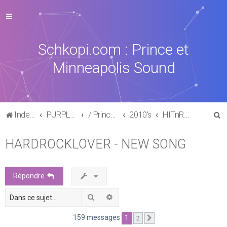
Schkopi.com : Prince et
Minneapolis Sound
R
Index du forum
PURPLE MUSIC
/ Prince : La discographie officielle
2010's
HITnRUN phase one (2015)
e
HARDROCKLOVER - NEW SONG
c
h
e
Répondre
r
Rechercher
Recherche avancée
c
h
159 messages
1
2
Suivante