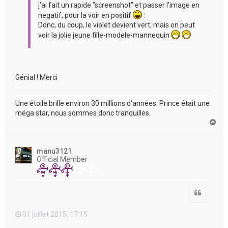
j'ai fait un rapide "screenshot" et passer l'image en
negatif, pour la voir en positif
:
Donc, du coup, le violet devient vert, mais on peut
voir la jolie jeune fille-modele-mannequin
Génial ! Merci
Une étoile brille environ 30 millions d'années. Prince était une
méga star, nous sommes donc tranquilles.
H
a
u
t
manu3121
Official Member
Citation
01 juillet 2015, 17:15