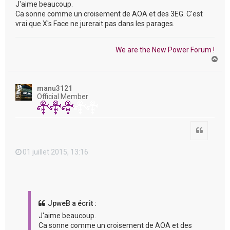
J'aime beaucoup.
Ca sonne comme un croisement de AOA et des 3EG. C'est
vrai que X's Face ne jurerait pas dans les parages.
We are the New Power Forum !
H
a
u
t
manu3121
Official Member
Citation
01 juillet 2015, 13:16
JpweB a écrit :
J'aime beaucoup.
Ca sonne comme un croisement de AOA et des