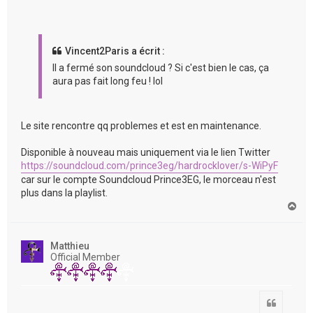
Vincent2Paris a écrit :
Il a fermé son soundcloud ? Si c'est bien le cas, ça
aura pas fait long feu ! lol
Le site rencontre qq problemes et est en maintenance.
Disponible à nouveau mais uniquement via le lien Twitter
https://soundcloud.com/prince3eg/hardrocklover/s-WiPyF
car sur le compte Soundcloud Prince3EG, le morceau n'est
plus dans la playlist.
H
a
u
t
Matthieu
Official Member
Citation