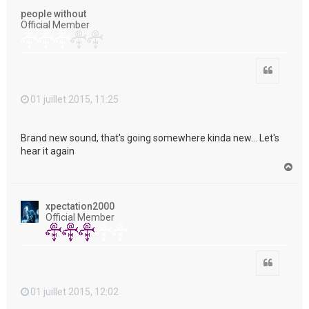
t
people without
Official Member
Citation
01 juillet 2015, 11:25
Brand new sound, that's going somewhere kinda new... Let's
hear it again
H
a
u
t
xpectation2000
Official Member
Citation
01 juillet 2015, 12:02