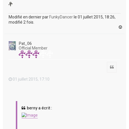
Modifié en dernier par
FunkyDancer
le 01 juillet 2015, 18:26,
modifié 2 fois.
H
a
u
t
Pat_06
Official Member
Citation
01 juillet 2015, 17:10
berny a écrit :