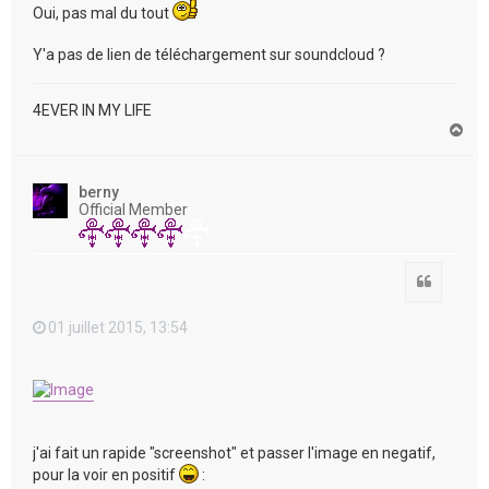
Oui, pas mal du tout
Y'a pas de lien de téléchargement sur soundcloud ?
4EVER IN MY LIFE
H
a
u
t
berny
Official Member
Citation
01 juillet 2015, 13:54
j'ai fait un rapide "screenshot" et passer l'image en negatif,
pour la voir en positif
: