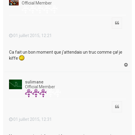
Official Member
Citation
01 juillet 2015, 12:21
Ca fait un bon moment que j'attendais un truc comme ça! je
kiffe
H
a
u
t
sulimane
Official Member
Citation
01 juillet 2015, 12:31