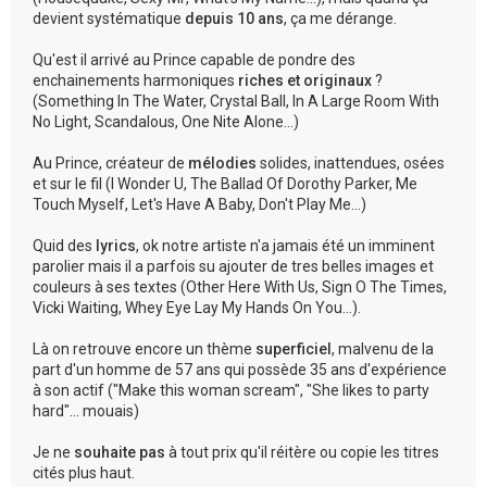
devient systématique
depuis 10 ans
, ça me dérange.
Qu'est il arrivé au Prince capable de pondre des
enchainements harmoniques
riches et originaux
?
(Something In The Water, Crystal Ball, In A Large Room With
No Light, Scandalous, One Nite Alone...)
Au Prince, créateur de
mélodies
solides, inattendues, osées
et sur le fil (I Wonder U, The Ballad Of Dorothy Parker, Me
Touch Myself, Let's Have A Baby, Don't Play Me...)
Quid des
lyrics
, ok notre artiste n'a jamais été un imminent
parolier mais il a parfois su ajouter de tres belles images et
couleurs à ses textes (Other Here With Us, Sign O The Times,
Vicki Waiting, Whey Eye Lay My Hands On You...).
Là on retrouve encore un thème
superficiel
, malvenu de la
part d'un homme de 57 ans qui possède 35 ans d'expérience
à son actif ("Make this woman scream", "She likes to party
hard"... mouais)
Je ne
souhaite pas
à tout prix qu'il réitère ou copie les titres
cités plus haut.