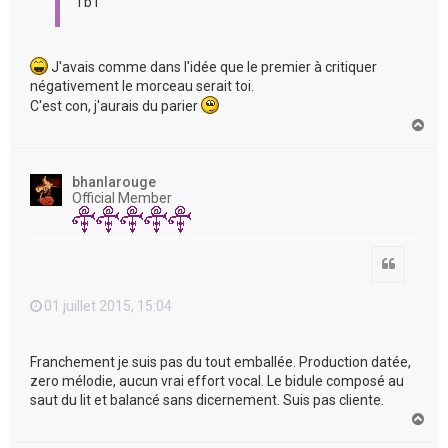
Tb1
J'avais comme dans l'idée que le premier à critiquer
négativement le morceau serait toi.
C'est con, j'aurais du parier
H
a
u
t
bhanlarouge
Official Member
Citation
01 juillet 2015, 15:04
Franchement je suis pas du tout emballée. Production datée,
zero mélodie, aucun vrai effort vocal. Le bidule composé au
saut du lit et balancé sans dicernement. Suis pas cliente.
H
a