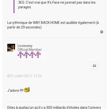
3EG. C'est vrai que X's Face ne jurerait pas dans les
parages.
La rythmique de WAY BACK HOME est audible également (à
partir de 29 secondes)
H
a
u
t
Lovesexy
Official Member
Citation
01 juillet 2015, 13:23
J'adore !!!!!
Dites à quelqu'un qu'il y a 300 milliards d'étoiles dans l'univers