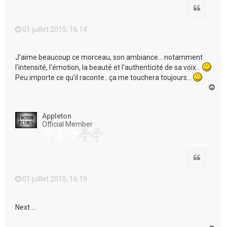
Citation
01 juillet 2015, 16:14
J'aime beaucoup ce morceau, son ambiance... notamment
l'intensité, l'émotion, la beauté et l'authenticité de sa voix...
Peu importe ce qu'il raconte...ça me touchera toujours...
H
a
u
t
Appleton
Official Member
Citation
01 juillet 2015, 16:19
Next ...