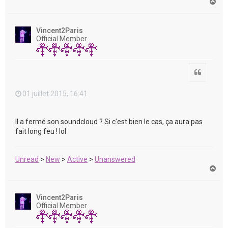
H
a
u
t
Vincent2Paris
Official Member
Citation
01 juillet 2015, 16:41
Il a fermé son soundcloud ? Si c'est bien le cas, ça aura pas
fait long feu ! lol
Unread
>
New
>
Active
>
Unanswered
H
a
u
t
Vincent2Paris
Official Member