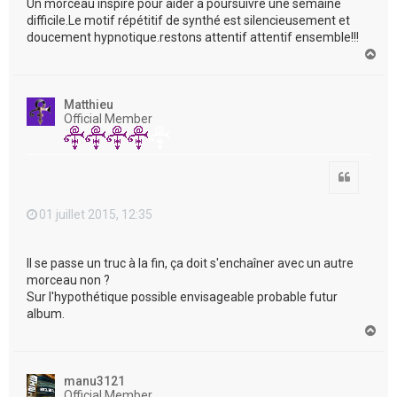
Un morceau inspiré pour aider a poursuivre une semaine
difficile.Le motif répétitif de synthé est silencieusement et
doucement hypnotique.restons attentif attentif ensemble!!!
H
a
u
t
Matthieu
Official Member
Citation
01 juillet 2015, 12:35
Il se passe un truc à la fin, ça doit s'enchaîner avec un autre
morceau non ?
Sur l'hypothétique possible envisageable probable futur
album.
H
a
u
t
manu3121
Official Member