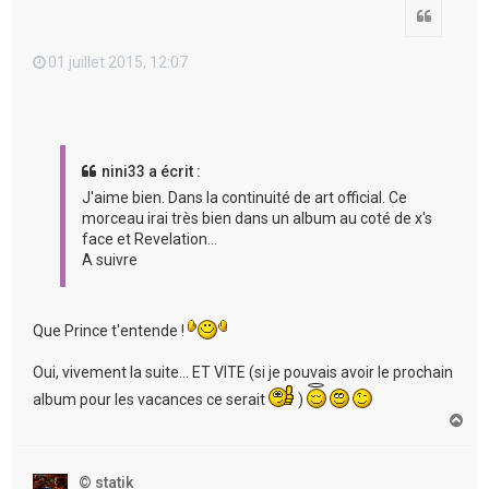
Citation
01 juillet 2015, 12:07
nini33 a écrit :
J'aime bien. Dans la continuité de art official. Ce
morceau irai très bien dans un album au coté de x's
face et Revelation...
A suivre
Que Prince t'entende !
Oui, vivement la suite... ET VITE (si je pouvais avoir le prochain
album pour les vacances ce serait
)
H
a
u
t
© statik