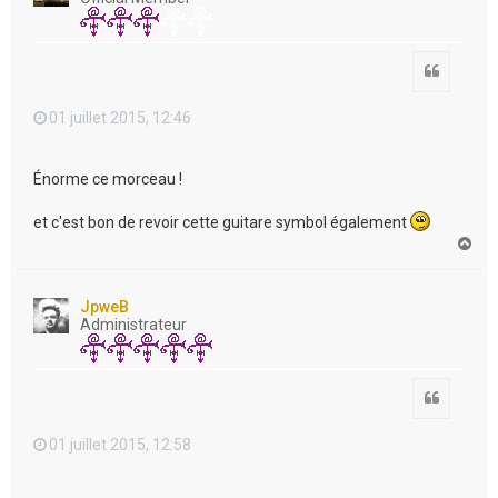
Citation
01 juillet 2015, 12:46
Énorme ce morceau !
et c'est bon de revoir cette guitare symbol également
H
a
u
t
JpweB
Administrateur
Citation
01 juillet 2015, 12:58