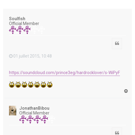
e
r
Soulfish
Official Member
Citation
01 juillet 2015, 10:48
https://soundcloud.com/prince3eg/hardrocklover/s-WiPyF
H
a
u
t
JonathanBibou
Official Member
Citation