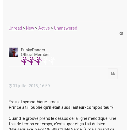
Unread
>
New
>
Active
>
Unanswered
H
a
u
t
FunkyDancer
Official Member
Citation
01 juillet 2015, 16:59
Frais et sympathique... mais:
Prince a t'il oublié qu'il était aussi auteur-compositeur?
Quand le groove prend le dessus de la ligne mélodique, une
fois de temps en temps, c'est super et ça fait du bien
(Housequake, Sexy MF, What's My Name...), mais quand ça