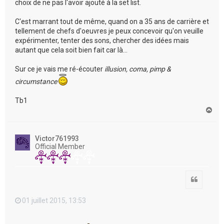
choix de ne pas l'avoir ajouté à la set list.
C'est marrant tout de même, quand on a 35 ans de carrière et
tellement de chefs d'oeuvres je peux concevoir qu'on veuille
expérimenter, tenter des sons, chercher des idées mais
autant que cela soit bien fait car là...
Sur ce je vais me ré-écouter
illusion, coma, pimp &
circumstance
Tb1
H
a
u
t
Victor761993
Official Member
Citation
01 juillet 2015, 13:53