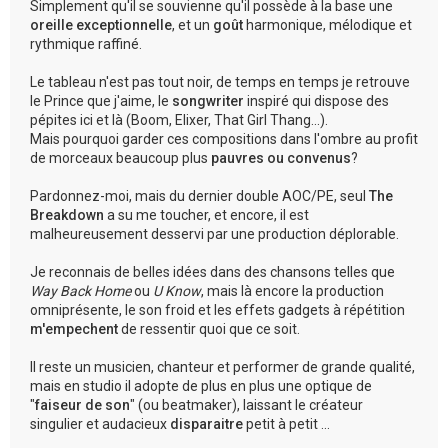
Simplement qu'il se souvienne qu'il possède à la base une
oreille exceptionnelle
, et un
goût
harmonique, mélodique et
rythmique raffiné.
Le tableau n'est pas tout noir, de temps en temps je retrouve
le Prince que j'aime, le
songwriter
inspiré qui dispose des
pépites ici et là (Boom, Elixer, That Girl Thang...).
Mais pourquoi garder ces compositions dans l'ombre au profit
de morceaux beaucoup plus
pauvres ou convenus
?
Pardonnez-moi, mais du dernier double AOC/PE, seul
The
Breakdown
a su me toucher, et encore, il est
malheureusement desservi par une production déplorable.
Je reconnais de belles idées dans des chansons telles que
Way Back Home
ou
U Know
, mais là encore la production
omniprésente, le son froid et les effets gadgets à répétition
m'empechent
de ressentir quoi que ce soit.
Il reste un musicien, chanteur et performer de grande qualité,
mais en studio il adopte de plus en plus une optique de
"
faiseur de son
" (ou beatmaker), laissant le créateur
singulier et audacieux
disparaitre
petit à petit ...