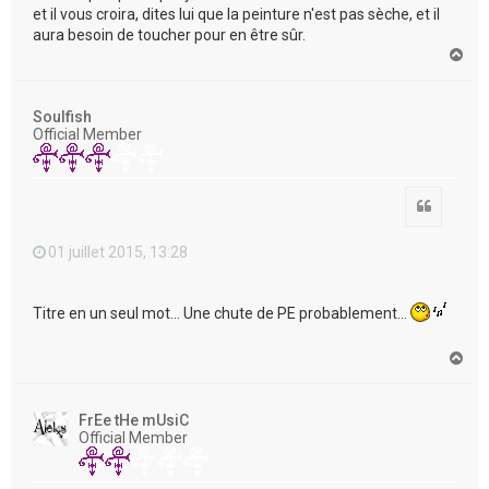
et il vous croira, dites lui que la peinture n'est pas sèche, et il
aura besoin de toucher pour en être sûr.
H
a
u
t
Soulfish
Official Member
Citation
01 juillet 2015, 13:28
Titre en un seul mot... Une chute de PE probablement...
H
a
u
t
FrEe tHe mUsiC
Official Member