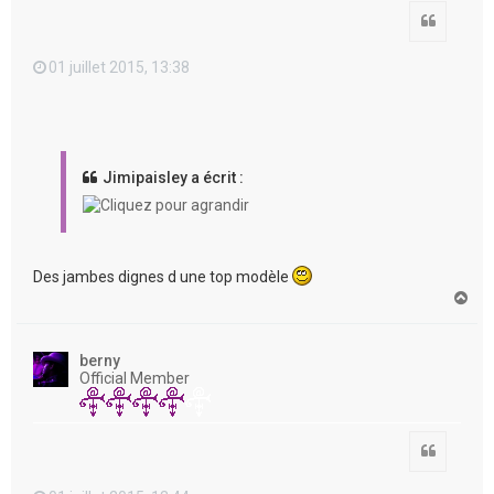
Citation
01 juillet 2015, 13:38
Jimipaisley a écrit :
Des jambes dignes d une top modèle
H
a
u
t
berny
Official Member
Citation