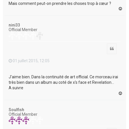
Mais comment peut-on prendre les choses trop à cœur ?
H
a
u
t
nini33
Official Member
Citation
01 juillet 2015, 12:05
J'aime bien. Dans la continuité de art official. Ce morceau irai
très bien dans un album au coté de x's face et Revelation...
A suivre
H
a
u
t
Soulfish
Official Member