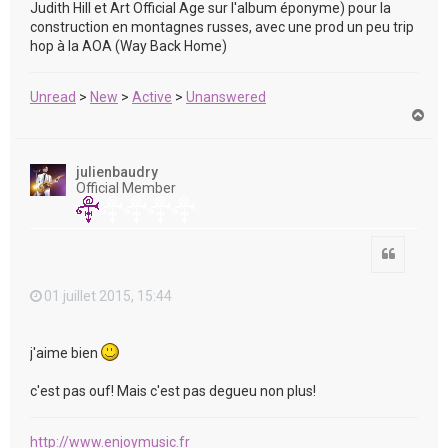
Judith Hill et Art Official Age sur l'album éponyme) pour la
construction en montagnes russes, avec une prod un peu trip
hop à la AOA (Way Back Home)
Unread
>
New
>
Active
>
Unanswered
H
a
u
t
julienbaudry
Official Member
Citation
01 juillet 2015, 15:44
j'aime bien
c'est pas ouf! Mais c'est pas degueu non plus!
http://www.enjoymusic.fr