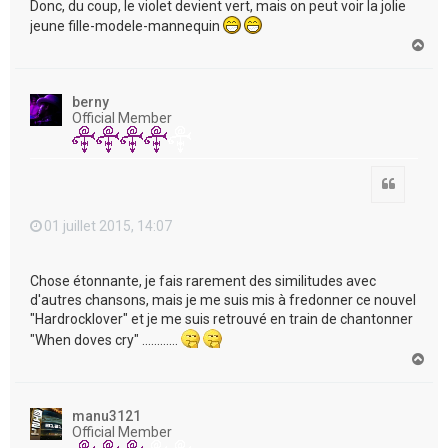
Donc, du coup, le violet devient vert, mais on peut voir la jolie
jeune fille-modele-mannequin
H
a
u
t
berny
Official Member
Citation
01 juillet 2015, 14:07
Chose étonnante, je fais rarement des similitudes avec
d'autres chansons, mais je me suis mis à fredonner ce nouvel
"Hardrocklover" et je me suis retrouvé en train de chantonner
"When doves cry" …………
H
a
u
t
manu3121
Official Member