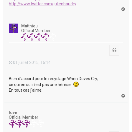
http://www.twitter.com/julienbaudry
H
a
u
t
Matthieu
Official Member
Citation
01 juillet 2015, 16:14
Bien d'accord pour le recyclage When Doves Cry,
ce qui en soi n'est pas une hérésie.
En tout cas j'aime.
H
a
u
t
love
Official Member