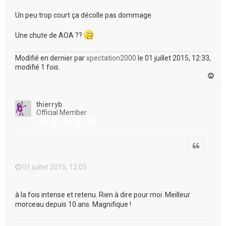
Un peu trop court ça décolle pas dommage
Une chute de AOA ??
Modifié en dernier par
xpectation2000
le 01 juillet 2015, 12:33,
modifié 1 fois.
H
a
u
t
thierryb
Official Member
Citation
01 juillet 2015, 12:05
à la fois intense et retenu. Rien à dire pour moi. Meilleur
morceau depuis 10 ans. Magnifique !