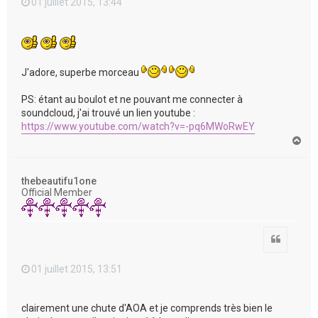
01 juillet 2015, 13:44
J'adore, superbe morceau
PS: étant au boulot et ne pouvant me connecter à
soundcloud, j'ai trouvé un lien youtube :
https://www.youtube.com/watch?v=-pq6MWoRwEY
H
a
u
t
thebeautifu1one
Official Member
Citation
01 juillet 2015, 13:51
clairement une chute d'AOA et je comprends très bien le