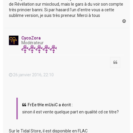
de Révélation sur mixcloud, mais le gars à du voir son compte
très princier banni. Si par hasard l'un d'entre vous a cette
sublime version, je suis très preneur. Merci à tous
H
a
u
t
CycoZora
Modérateur
Citation
26 janvier 2016, 22:10
FrEe tHe mUsiC a écrit :
sinon il est vente quelque part en qualité cd ce titre?
Sur le Tidal Store, il est disponible en FLAC