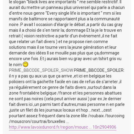
le slogan "black lives are importants " me semble restrictif. Il
aurait du mettre un panneau plus universel qui parle a chacun
d'entre nous genre "Every single life is important " mm si les
manifs de baltimore se rapportaient plus a la communauté
noire .P avait l occasion d'élargir le débat ,a partir du cas gray
mais il a choisi de s'en tenir la; dommage Et la je le trouve en
retrait ( vision restrictive a partir d'un événement ,il ne fait
que relater un fait divers ) et ne propose rien comme
solutions mais il se tourne vers la jeune génération et leur
demande des idées Il se mouille pas plus que ça,dommage
encore une fois .Et j aurais bien vu gray avec un tshirt gris vu
le nom
PRIME_BBCODE_SPOILER_SHOW
PRIME_BBCODE_SPOILER:
il n y a pas qu aux us que ça arrive ,et ici en belgique les
policiers ont la gachette facile en cas de refus de s'arreter ,il
ya réguliérement ce genre de faits divers ,surtout dans la
zone frontaliére belgique /france et les personnes abattues
ne sont pas noires (cela peut arriver aussi ) par ex ,le dernier
fait divers ici ,un parmi tant d'autres,mais personne n en parle
,juste un filet ds les journaux locaux et hop ...next...,cest
pourtant assez fréquent dans la zone lille /roubaix /tourcoing
/mouscron/courtrai/bruxelles ...
http://www.lavoixdunord.fr/region/mousc ... 10n2904906