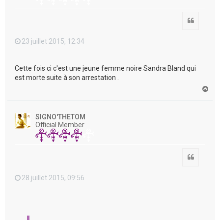
Citation
23 juillet 2015, 12:34
Cette fois ci c'est une jeune femme noire Sandra Bland qui
est morte suite à son arrestation .
H
a
u
t
SIGNO'THETOM
Official Member
Citation
28 juillet 2015, 09:56