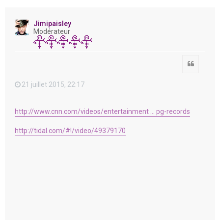
e
r
Jimipaisley
Modérateur
Citation
21 juillet 2015, 22:17
http://www.cnn.com/videos/entertainment ... pg-records
http://tidal.com/#!/video/49379170