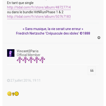
En tant que single
http://tidal.com/fr/store/album/48727714
ou dans le bundle HitNRunPhase 1 & 2
http://tidal.com/fr/store/album/50767183
« Sans musique, la vie serait une erreur »
Friedrich Nietzsche 'Crépuscule des idoles' ©1888
H
a
u
t
Vincent2Paris
Official Member
Citation
27 juillet 2016, 19:11