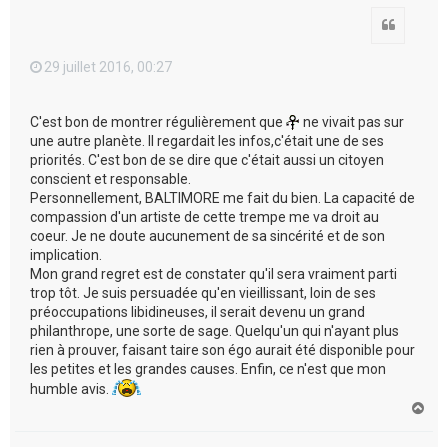
Citation
29 juillet 2016, 00:27
C'est bon de montrer régulièrement que
ne vivait pas sur
une autre planète. Il regardait les infos,c'était une de ses
priorités. C'est bon de se dire que c'était aussi un citoyen
conscient et responsable.
Personnellement, BALTIMORE me fait du bien. La capacité de
compassion d'un artiste de cette trempe me va droit au
coeur. Je ne doute aucunement de sa sincérité et de son
implication.
Mon grand regret est de constater qu'il sera vraiment parti
trop tôt. Je suis persuadée qu'en vieillissant, loin de ses
préoccupations libidineuses, il serait devenu un grand
philanthrope, une sorte de sage. Quelqu'un qui n'ayant plus
rien à prouver, faisant taire son égo aurait été disponible pour
les petites et les grandes causes. Enfin, ce n'est que mon
humble avis.
H
a
u