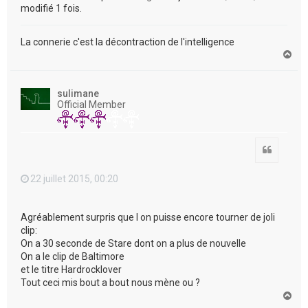
modifié 1 fois.
La connerie c'est la décontraction de l'intelligence
H
a
u
t
sulimane
Official Member
Citation
22 juillet 2015, 00:20
Agréablement surpris que l on puisse encore tourner de joli
clip:
On a 30 seconde de Stare dont on a plus de nouvelle
On a le clip de Baltimore
et le titre Hardrocklover
Tout ceci mis bout a bout nous mène ou ?
H
a