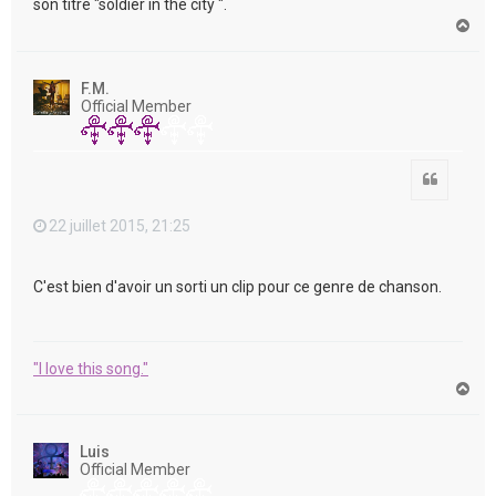
son titre "soldier in the city ".
H
a
u
t
F.M.
Official Member
Citation
22 juillet 2015, 21:25
C'est bien d'avoir un sorti un clip pour ce genre de chanson.
"I love this song."
H
a
u
t
Luis
Official Member