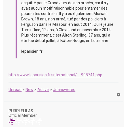
acquitté par le Grand Jury de son procès, car il n'y
avait aucun motif raisonnable pour entamer des
poursuites contre lui. Il y a eu également Michael
Brown, 18 ans, non armé, tué par des policiers à
Ferguson dans le Missouri en août 2014. Ou le jeune
Tamir Rice, 12 ans, à Cleveland en novembre 2014.
Plus récemment, c'est Alton Sterling, 37 ans, qui a
été tué début juillet, à Bâton-Rouge, en Louisiane.
leparisien.fr
http://www.leparisien.fr/international/ ... 998741.php
Unread
>
New
>
Active
>
Unanswered
H
a
u
t
PURPLELILAS
Official Member