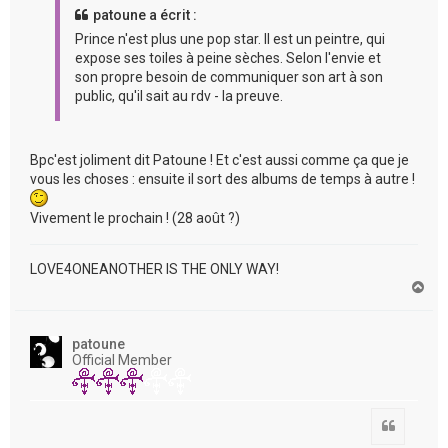
patoune a écrit :
Prince n'est plus une pop star. Il est un peintre, qui
expose ses toiles à peine sèches. Selon l'envie et
son propre besoin de communiquer son art à son
public, qu'il sait au rdv - la preuve.
Bpc'est joliment dit Patoune ! Et c'est aussi comme ça que je
vous les choses : ensuite il sort des albums de temps à autre !
Vivement le prochain ! (28 août ?)
LOVE4ONEANOTHER IS THE ONLY WAY!
H
a
u
t
patoune
Official Member
Citation