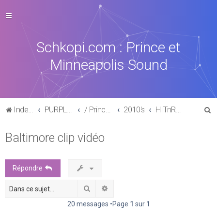
Schkopi.com : Prince et
Minneapolis Sound
R
Index du forum
PURPLE MUSIC
/ Prince : La discographie officielle
2010's
HITnRUN phase two (2015)
e
Baltimore clip vidéo
c
h
e
Répondre
r
Rechercher
Recherche avancée
c
h
20 messages •Page
1
sur
1