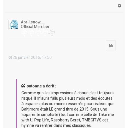
H
a
u
t
April snow...
Official Member
Citation
26 janvier 2016, 17:50
patoune a écrit :
Comme quoi les impressions à chaud c'est toujours
risqué. Il m'aura fallu plusieurs mois et des écoutes
à espaces plus ou moins resserrés pour réaliser que
Baltimore était LE grand titre de 2015. Sous une
apparente simplicité (tout comme celle de Take me
with U, Pop Life, Raspberry Beret, TMBGITW) cet
hymne va rentrer dans mes classiques.