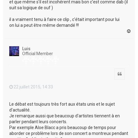
et que même s'il est incohérent mais bon c'est comme dab (il
suit sa logique de ouf )
il a vraiment tenu à faire ce clip , c'était important pour lui
on lui a peut être même demandé !!!
H
a
u
t
Luis
Official Member
Citation
22 juillet 2015, 14:33
Le débat est toujours très fort aux états unis et le sujet
d'actualité.
Je remarque aussi que beaucoup d'artistes tiennent à en
parler pendant leurs concerts.
Par exemple Aloe Blacc a pris beaucoup de temps pour
aborder ce problème lors de son concert a montreux pendant