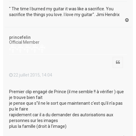
" The time I burned my guitar it was like a sacrifice. You
sacrifice the things you love. I love my guitar". Jimi Hendrix
H
a
u
t
princefelin
Official Member
Citation
22 juillet 2015, 14:04
Premier clip engagé de Prince (il me semble !! à vérifier ) que
je trouve bien fait
je pense que s''il ne le sort que maintenant c'est qu'il n'a pas
pu le faire
rapidement car il a du demander des autorisations aux
personnes sur les images
plus la famille (droit à l'image)