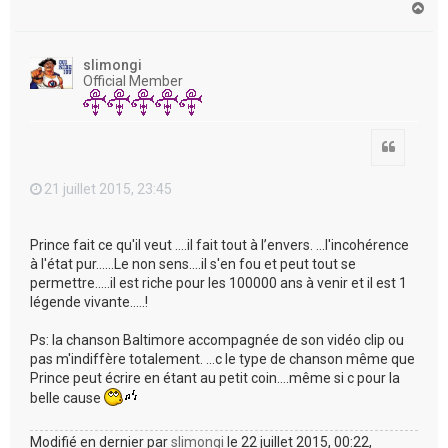
H
a
u
t
slimongi
Official Member
Citation
21 juillet 2015, 23:45
Prince fait ce qu'il veut ....il fait tout à l’envers. ...l'incohérence
à l'état pur......Le non sens....il s'en fou et peut tout se
permettre.....il est riche pour les 100000 ans à venir et il est 1
légende vivante.....!
Ps: la chanson Baltimore accompagnée de son vidéo clip ou
pas m'indiffère totalement. ...c le type de chanson même que
Prince peut écrire en étant au petit coin....même si c pour la
belle cause
Modifié en dernier par
slimongi
le 22 juillet 2015, 00:22,