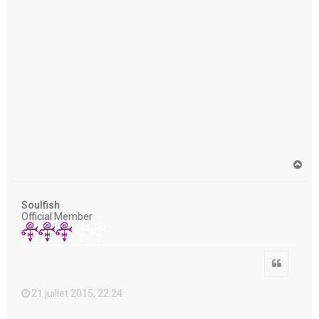
H
a
u
t
Soulfish
Official Member
Citation
21 juillet 2015, 22:24