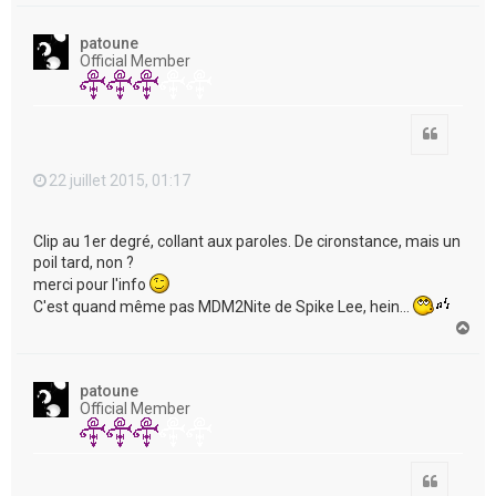
u
t
patoune
Official Member
Citation
22 juillet 2015, 01:17
Clip au 1er degré, collant aux paroles. De cironstance, mais un
poil tard, non ?
merci pour l'info
C'est quand même pas MDM2Nite de Spike Lee, hein...
H
a
u
t
patoune
Official Member
Citation