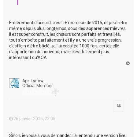
Entièrement d'accord, c'est LE morceau de 2015, et peut-être
même depuis plus longtemps, sous des apparences mièvres
il est super construit, les chœurs sont parfaits et travaillés,
tout s'emboîte parfaitement et il y a une vraie progression,
c'est loin d'être bâclé...je l'ai écoutée 1000 fois, certes elle
n'apporte rien de nouveau, mais c'est tellement plus
intéressant qu'AOA
H
a
u
t
April snow...
Official Member
Citation
26 janvier 2016, 22:05
Sinon, je voulais vous demander, j'ai entendu une version live