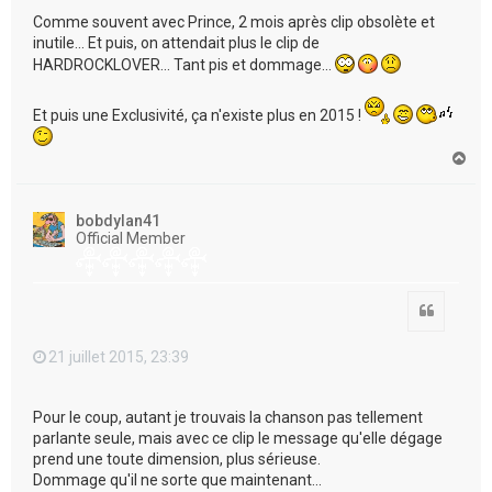
Comme souvent avec Prince, 2 mois après clip obsolète et
inutile... Et puis, on attendait plus le clip de
HARDROCKLOVER... Tant pis et dommage...
Et puis une Exclusivité, ça n'existe plus en 2015 !
H
a
u
t
bobdylan41
Official Member
Citation
21 juillet 2015, 23:39
Pour le coup, autant je trouvais la chanson pas tellement
parlante seule, mais avec ce clip le message qu'elle dégage
prend une toute dimension, plus sérieuse.
Dommage qu'il ne sorte que maintenant...