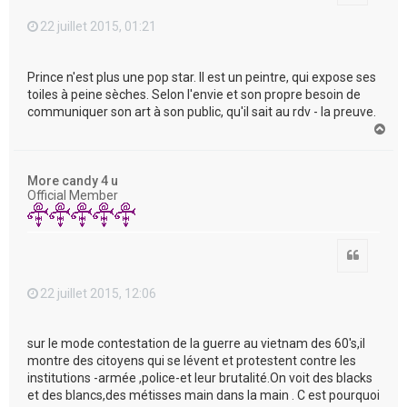
22 juillet 2015, 01:21
Prince n'est plus une pop star. Il est un peintre, qui expose ses
toiles à peine sèches. Selon l'envie et son propre besoin de
communiquer son art à son public, qu'il sait au rdv - la preuve.
H
a
u
t
More candy 4 u
Official Member
Citation
22 juillet 2015, 12:06
sur le mode contestation de la guerre au vietnam des 60's,il
montre des citoyens qui se lévent et protestent contre les
institutions -armée ,police-et leur brutalité.On voit des blacks
et des blancs,des métisses main dans la main . C est pourquoi