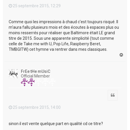
25 septembre 2015, 12:29
Comme quoi les impressions à chaud c'est toujours risqué. Il
m'aura fallu plusieurs mois et des écoutes à espaces plus ou
moins resserrés pour réaliser que Baltimore était LE grand
titre de 2015. Sous une apparente simplicité (tout comme
celle de Take me with U, Pop Life, Raspberry Beret,
TMBGITW) cet hymne va rentrer dans mes classiques.
H
a
u
t
FrEe tHe mUsiC
Official Member
Citation
25 septembre 2015, 14:00
sinon il est vente quelque part en qualité cd ce titre?