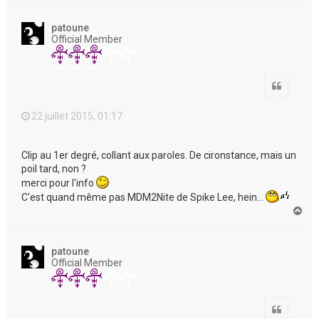
u
t
patoune
Official Member
Citation
22 juillet 2015, 01:17
Clip au 1er degré, collant aux paroles. De cironstance, mais un
poil tard, non ?
merci pour l'info
C'est quand même pas MDM2Nite de Spike Lee, hein...
H
a
u
t
patoune
Official Member
Citation