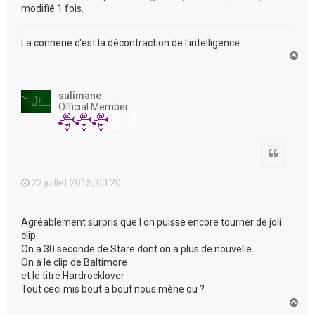
modifié 1 fois.
La connerie c'est la décontraction de l'intelligence
H
a
u
t
sulimane
Official Member
Citation
22 juillet 2015, 00:20
Agréablement surpris que l on puisse encore tourner de joli
clip:
On a 30 seconde de Stare dont on a plus de nouvelle
On a le clip de Baltimore
et le titre Hardrocklover
Tout ceci mis bout a bout nous mène ou ?
H
a