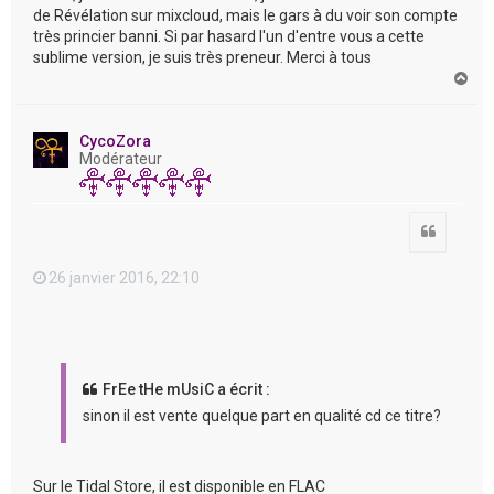
de Révélation sur mixcloud, mais le gars à du voir son compte
très princier banni. Si par hasard l'un d'entre vous a cette
sublime version, je suis très preneur. Merci à tous
H
a
u
t
CycoZora
Modérateur
Citation
26 janvier 2016, 22:10
FrEe tHe mUsiC a écrit :
sinon il est vente quelque part en qualité cd ce titre?
Sur le Tidal Store, il est disponible en FLAC