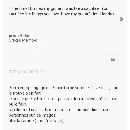
" The time I burned my guitar it was like a sacrifice. You
sacrifice the things you love. I love my guitar". Jimi Hendrix
H
a
u
t
princefelin
Official Member
Citation
22 juillet 2015, 14:04
Premier clip engagé de Prince (il me semble !! à vérifier ) que
je trouve bien fait
je pense que s''il ne le sort que maintenant c'est qu'il n'a pas
pu le faire
rapidement car il a du demander des autorisations aux
personnes sur les images
plus la famille (droit à l'image)