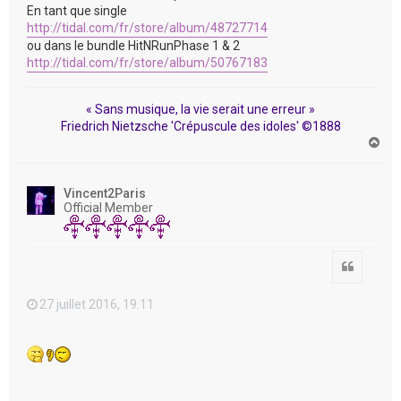
En tant que single
http://tidal.com/fr/store/album/48727714
ou dans le bundle HitNRunPhase 1 & 2
http://tidal.com/fr/store/album/50767183
« Sans musique, la vie serait une erreur »
Friedrich Nietzsche 'Crépuscule des idoles' ©1888
H
a
u
t
Vincent2Paris
Official Member
Citation
27 juillet 2016, 19:11