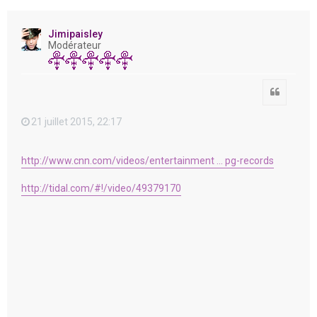
e
r
Jimipaisley
Modérateur
Citation
21 juillet 2015, 22:17
http://www.cnn.com/videos/entertainment ... pg-records
http://tidal.com/#!/video/49379170