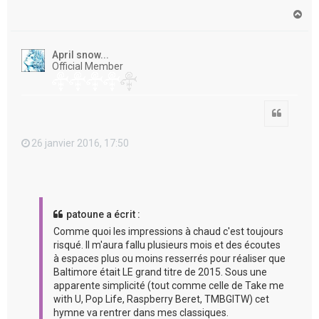
H
a
u
t
April snow...
Official Member
Citation
26 janvier 2016, 17:50
patoune a écrit :
Comme quoi les impressions à chaud c'est toujours
risqué. Il m'aura fallu plusieurs mois et des écoutes
à espaces plus ou moins resserrés pour réaliser que
Baltimore était LE grand titre de 2015. Sous une
apparente simplicité (tout comme celle de Take me
with U, Pop Life, Raspberry Beret, TMBGITW) cet
hymne va rentrer dans mes classiques.