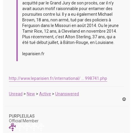
acquitté par le Grand Jury de son procès, car il n'y
avait aucun motif raisonnable pour entamer des
poursuites contre lui. Il y a eu également Michael
Brown, 18 ans, non armé, tué par des policiers à
Ferguson dans le Missouri en août 2014. Ou le jeune
Tamir Rice, 12 ans, à Cleveland en novembre 2014.
Plus récemment, c'est Alton Sterling, 37 ans, qui a
été tué début juillet, à Bâton-Rouge, en Louisiane.
leparisien.fr
http://www.leparisien.fr/international/ ... 998741.php
Unread
>
New
>
Active
>
Unanswered
H
a
u
t
PURPLELILAS
Official Member