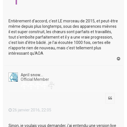
Entièrement d'accord, c'est LE morceau de 2015, et peut-être
même depuis plus longtemps, sous des apparences mièvres
il est super construit, les chœurs sont parfaits et travaillés,
tout s'emboîte parfaitement et il y a une vraie progression,
c'est loin d'être bâclé...je l'ai écoutée 1000 fois, certes elle
n'apporte rien de nouveau, mais c'est tellement plus
intéressant qu'AOA
H
a
u
t
April snow...
Official Member
Citation
26 janvier 2016, 22:05
Sinon, je voulais vous demander, j'ai entendu une version live