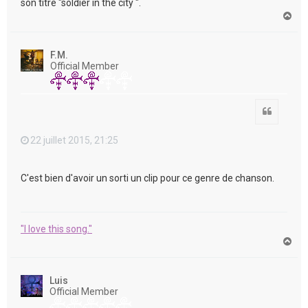
son titre "soldier in the city ".
H
a
u
t
F.M.
Official Member
Citation
22 juillet 2015, 21:25
C'est bien d'avoir un sorti un clip pour ce genre de chanson.
"I love this song."
H
a
u
t
Luis
Official Member