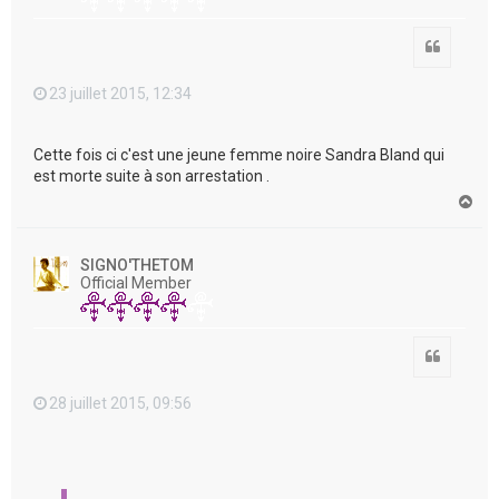
Citation
23 juillet 2015, 12:34
Cette fois ci c'est une jeune femme noire Sandra Bland qui
est morte suite à son arrestation .
H
a
u
t
SIGNO'THETOM
Official Member
Citation
28 juillet 2015, 09:56