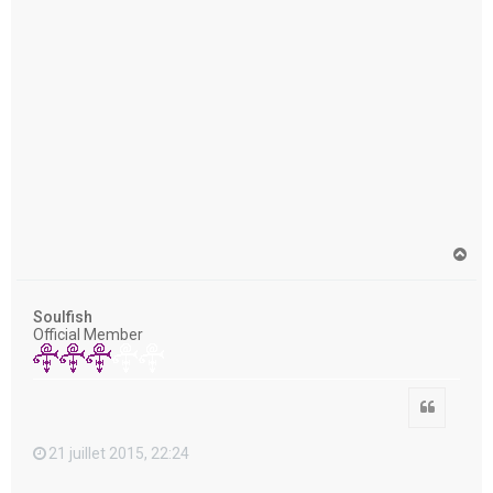
H
a
u
t
Soulfish
Official Member
Citation
21 juillet 2015, 22:24