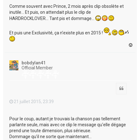
Comme souvent avec Prince, 2 mois après clip obsolète et
inutile... Et puis, on attendait plus le clip de
HARDROCKLOVER... Tant pis et dommage...
Et puis une Exclusivité, ça n'existe plus en 2015 !
H
a
u
t
bobdylan41
Official Member
Citation
21 juillet 2015, 23:39
Pour le coup, autant je trouvais la chanson pas tellement
parlante seule, mais avec ce clip le message qu'elle dégage
prend une toute dimension, plus sérieuse.
Dommage qu'il ne sorte que maintenant...