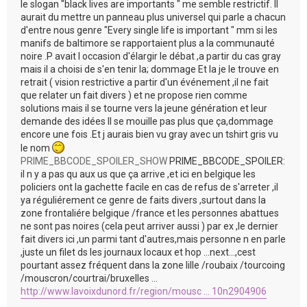
le slogan "black lives are importants " me semble restrictif. Il
aurait du mettre un panneau plus universel qui parle a chacun
d'entre nous genre "Every single life is important " mm si les
manifs de baltimore se rapportaient plus a la communauté
noire .P avait l occasion d'élargir le débat ,a partir du cas gray
mais il a choisi de s'en tenir la; dommage Et la je le trouve en
retrait ( vision restrictive a partir d'un événement ,il ne fait
que relater un fait divers ) et ne propose rien comme
solutions mais il se tourne vers la jeune génération et leur
demande des idées Il se mouille pas plus que ça,dommage
encore une fois .Et j aurais bien vu gray avec un tshirt gris vu
le nom
PRIME_BBCODE_SPOILER_SHOW
PRIME_BBCODE_SPOILER:
il n y a pas qu aux us que ça arrive ,et ici en belgique les
policiers ont la gachette facile en cas de refus de s'arreter ,il
ya réguliérement ce genre de faits divers ,surtout dans la
zone frontaliére belgique /france et les personnes abattues
ne sont pas noires (cela peut arriver aussi ) par ex ,le dernier
fait divers ici ,un parmi tant d'autres,mais personne n en parle
,juste un filet ds les journaux locaux et hop ...next...,cest
pourtant assez fréquent dans la zone lille /roubaix /tourcoing
/mouscron/courtrai/bruxelles ...
http://www.lavoixdunord.fr/region/mousc ... 10n2904906