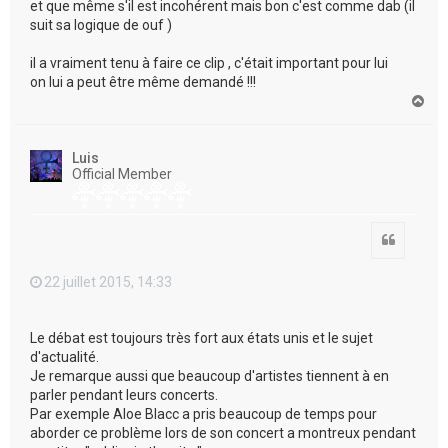
et que même s'il est incohérent mais bon c'est comme dab (il
suit sa logique de ouf )
il a vraiment tenu à faire ce clip , c'était important pour lui
on lui a peut être même demandé !!!
H
a
u
t
Luis
Official Member
Citation
22 juillet 2015, 14:33
Le débat est toujours très fort aux états unis et le sujet
d'actualité.
Je remarque aussi que beaucoup d'artistes tiennent à en
parler pendant leurs concerts.
Par exemple Aloe Blacc a pris beaucoup de temps pour
aborder ce problème lors de son concert a montreux pendant