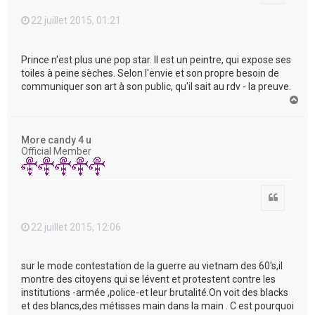
22 juillet 2015, 01:21
Prince n'est plus une pop star. Il est un peintre, qui expose ses
toiles à peine sèches. Selon l'envie et son propre besoin de
communiquer son art à son public, qu'il sait au rdv - la preuve.
H
a
u
t
More candy 4 u
Official Member
Citation
22 juillet 2015, 12:06
sur le mode contestation de la guerre au vietnam des 60's,il
montre des citoyens qui se lévent et protestent contre les
institutions -armée ,police-et leur brutalité.On voit des blacks
et des blancs,des métisses main dans la main . C est pourquoi