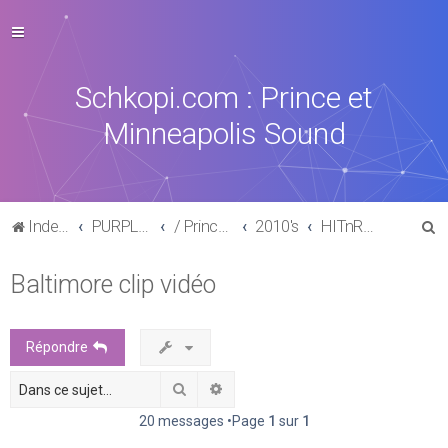
Schkopi.com : Prince et
Minneapolis Sound
R
Index du forum
PURPLE MUSIC
/ Prince : La discographie officielle
2010's
HITnRUN phase two (2015)
e
Baltimore clip vidéo
c
h
e
Répondre
r
Rechercher
Recherche avancée
c
h
20 messages •Page
1
sur
1