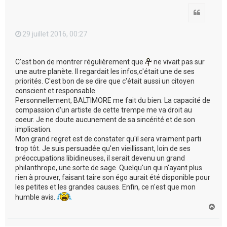
Citation
29 juillet 2016, 00:27
C'est bon de montrer régulièrement que
ne vivait pas sur
une autre planète. Il regardait les infos,c'était une de ses
priorités. C'est bon de se dire que c'était aussi un citoyen
conscient et responsable.
Personnellement, BALTIMORE me fait du bien. La capacité de
compassion d'un artiste de cette trempe me va droit au
coeur. Je ne doute aucunement de sa sincérité et de son
implication.
Mon grand regret est de constater qu'il sera vraiment parti
trop tôt. Je suis persuadée qu'en vieillissant, loin de ses
préoccupations libidineuses, il serait devenu un grand
philanthrope, une sorte de sage. Quelqu'un qui n'ayant plus
rien à prouver, faisant taire son égo aurait été disponible pour
les petites et les grandes causes. Enfin, ce n'est que mon
humble avis.
H
a
u