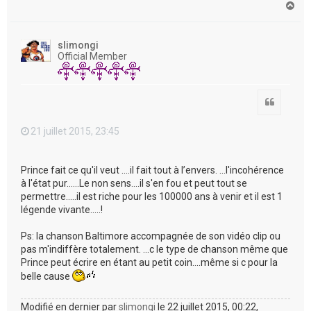
H
a
u
t
slimongi
Official Member
Citation
21 juillet 2015, 23:45
Prince fait ce qu'il veut ....il fait tout à l’envers. ...l'incohérence
à l'état pur......Le non sens....il s'en fou et peut tout se
permettre.....il est riche pour les 100000 ans à venir et il est 1
légende vivante.....!
Ps: la chanson Baltimore accompagnée de son vidéo clip ou
pas m'indiffère totalement. ...c le type de chanson même que
Prince peut écrire en étant au petit coin....même si c pour la
belle cause
Modifié en dernier par
slimongi
le 22 juillet 2015, 00:22,