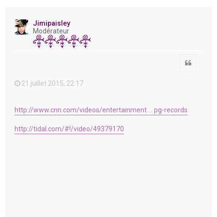
e
r
Jimipaisley
Modérateur
Citation
21 juillet 2015, 22:17
http://www.cnn.com/videos/entertainment ... pg-records
http://tidal.com/#!/video/49379170