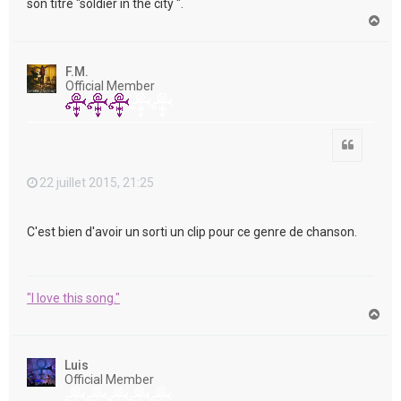
son titre "soldier in the city ".
H
a
u
t
F.M.
Official Member
Citation
22 juillet 2015, 21:25
C'est bien d'avoir un sorti un clip pour ce genre de chanson.
"I love this song."
H
a
u
t
Luis
Official Member