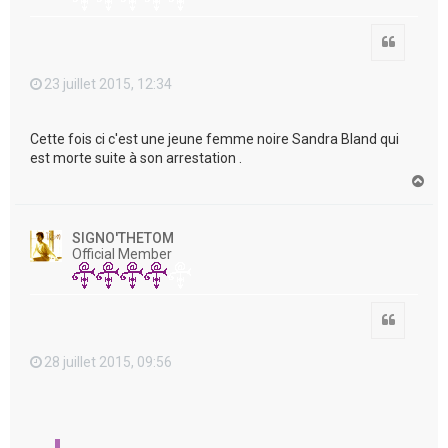
Citation
23 juillet 2015, 12:34
Cette fois ci c'est une jeune femme noire Sandra Bland qui
est morte suite à son arrestation .
H
a
u
t
SIGNO'THETOM
Official Member
Citation
28 juillet 2015, 09:56