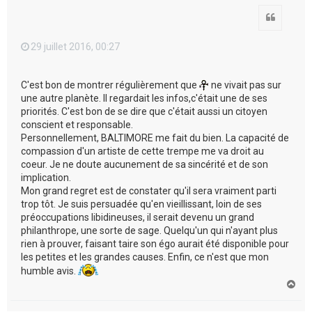
Citation
29 juillet 2016, 00:27
C'est bon de montrer régulièrement que
ne vivait pas sur
une autre planète. Il regardait les infos,c'était une de ses
priorités. C'est bon de se dire que c'était aussi un citoyen
conscient et responsable.
Personnellement, BALTIMORE me fait du bien. La capacité de
compassion d'un artiste de cette trempe me va droit au
coeur. Je ne doute aucunement de sa sincérité et de son
implication.
Mon grand regret est de constater qu'il sera vraiment parti
trop tôt. Je suis persuadée qu'en vieillissant, loin de ses
préoccupations libidineuses, il serait devenu un grand
philanthrope, une sorte de sage. Quelqu'un qui n'ayant plus
rien à prouver, faisant taire son égo aurait été disponible pour
les petites et les grandes causes. Enfin, ce n'est que mon
humble avis.
H
a
u