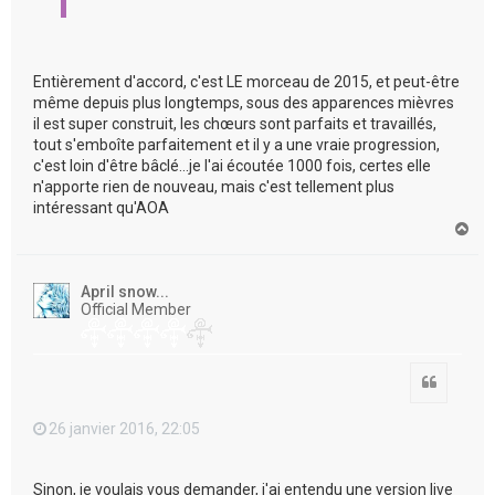
Entièrement d'accord, c'est LE morceau de 2015, et peut-être
même depuis plus longtemps, sous des apparences mièvres
il est super construit, les chœurs sont parfaits et travaillés,
tout s'emboîte parfaitement et il y a une vraie progression,
c'est loin d'être bâclé...je l'ai écoutée 1000 fois, certes elle
n'apporte rien de nouveau, mais c'est tellement plus
intéressant qu'AOA
H
a
u
t
April snow...
Official Member
Citation
26 janvier 2016, 22:05
Sinon, je voulais vous demander, j'ai entendu une version live