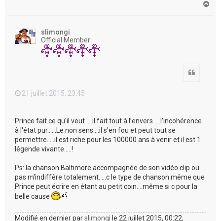
H
a
u
t
slimongi
Official Member
Citation
21 juillet 2015, 23:45
Prince fait ce qu'il veut ....il fait tout à l’envers. ...l'incohérence
à l'état pur......Le non sens....il s'en fou et peut tout se
permettre.....il est riche pour les 100000 ans à venir et il est 1
légende vivante.....!
Ps: la chanson Baltimore accompagnée de son vidéo clip ou
pas m'indiffère totalement. ...c le type de chanson même que
Prince peut écrire en étant au petit coin....même si c pour la
belle cause
Modifié en dernier par
slimongi
le 22 juillet 2015, 00:22,