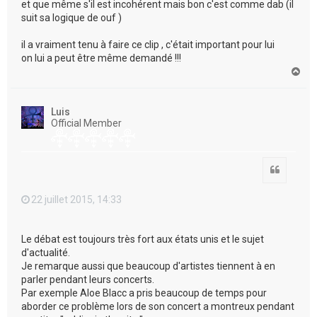
et que même s'il est incohérent mais bon c'est comme dab (il
suit sa logique de ouf )
il a vraiment tenu à faire ce clip , c'était important pour lui
on lui a peut être même demandé !!!
H
a
u
t
Luis
Official Member
Citation
22 juillet 2015, 14:33
Le débat est toujours très fort aux états unis et le sujet
d'actualité.
Je remarque aussi que beaucoup d'artistes tiennent à en
parler pendant leurs concerts.
Par exemple Aloe Blacc a pris beaucoup de temps pour
aborder ce problème lors de son concert a montreux pendant