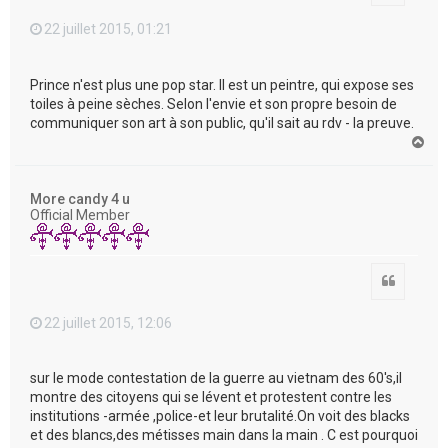
22 juillet 2015, 01:21
Prince n'est plus une pop star. Il est un peintre, qui expose ses
toiles à peine sèches. Selon l'envie et son propre besoin de
communiquer son art à son public, qu'il sait au rdv - la preuve.
H
a
u
t
More candy 4 u
Official Member
Citation
22 juillet 2015, 12:06
sur le mode contestation de la guerre au vietnam des 60's,il
montre des citoyens qui se lévent et protestent contre les
institutions -armée ,police-et leur brutalité.On voit des blacks
et des blancs,des métisses main dans la main . C est pourquoi