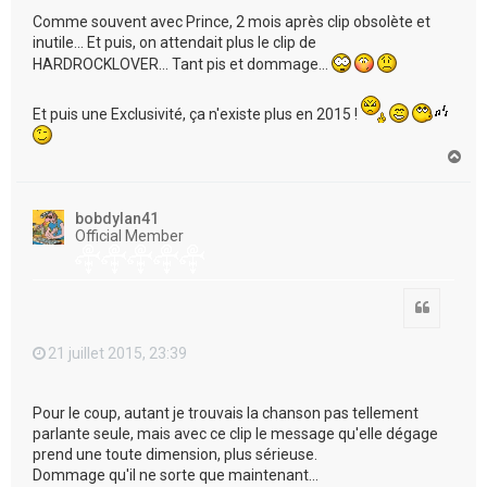
Comme souvent avec Prince, 2 mois après clip obsolète et
inutile... Et puis, on attendait plus le clip de
HARDROCKLOVER... Tant pis et dommage...
Et puis une Exclusivité, ça n'existe plus en 2015 !
H
a
u
t
bobdylan41
Official Member
Citation
21 juillet 2015, 23:39
Pour le coup, autant je trouvais la chanson pas tellement
parlante seule, mais avec ce clip le message qu'elle dégage
prend une toute dimension, plus sérieuse.
Dommage qu'il ne sorte que maintenant...