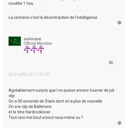
modifié 1 fois.
La connerie c'est la décontraction de l'intelligence
H
a
u
t
sulimane
Official Member
Citation
22 juillet 2015, 00:20
Agréablement surpris que l on puisse encore tourner de joli
clip:
On a 30 seconde de Stare dont on a plus de nouvelle
On a le clip de Baltimore
et le titre Hardrocklover
Tout ceci mis bout a bout nous mène ou ?
H
a