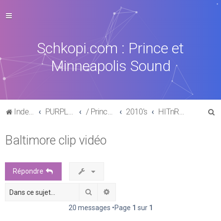
Schkopi.com : Prince et
Minneapolis Sound
R
Index du forum
PURPLE MUSIC
/ Prince : La discographie officielle
2010's
HITnRUN phase two (2015)
e
Baltimore clip vidéo
c
h
e
Répondre
r
Rechercher
Recherche avancée
c
h
20 messages •Page
1
sur
1