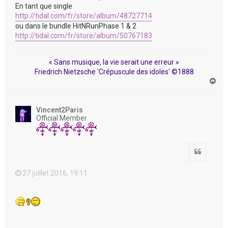
En tant que single
http://tidal.com/fr/store/album/48727714
ou dans le bundle HitNRunPhase 1 & 2
http://tidal.com/fr/store/album/50767183
« Sans musique, la vie serait une erreur »
Friedrich Nietzsche 'Crépuscule des idoles' ©1888
H
a
u
t
Vincent2Paris
Official Member
Citation
27 juillet 2016, 19:11