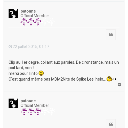
u
t
patoune
Official Member
Citation
22 juillet 2015, 01:17
Clip au 1er degré, collant aux paroles. De cironstance, mais un
poil tard, non ?
merci pour l'info
C'est quand même pas MDM2Nite de Spike Lee, hein...
H
a
u
t
patoune
Official Member
Citation