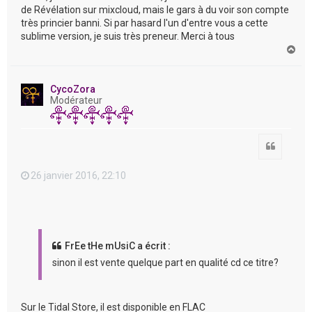
de Révélation sur mixcloud, mais le gars à du voir son compte
très princier banni. Si par hasard l'un d'entre vous a cette
sublime version, je suis très preneur. Merci à tous
H
a
u
t
CycoZora
Modérateur
Citation
26 janvier 2016, 22:10
FrEe tHe mUsiC a écrit :
sinon il est vente quelque part en qualité cd ce titre?
Sur le Tidal Store, il est disponible en FLAC