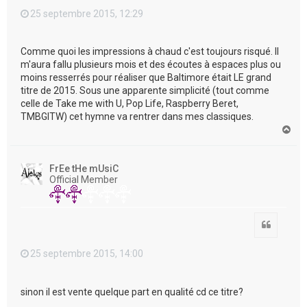
25 septembre 2015, 12:29
Comme quoi les impressions à chaud c'est toujours risqué. Il
m'aura fallu plusieurs mois et des écoutes à espaces plus ou
moins resserrés pour réaliser que Baltimore était LE grand
titre de 2015. Sous une apparente simplicité (tout comme
celle de Take me with U, Pop Life, Raspberry Beret,
TMBGITW) cet hymne va rentrer dans mes classiques.
H
a
u
t
FrEe tHe mUsiC
Official Member
Citation
25 septembre 2015, 14:00
sinon il est vente quelque part en qualité cd ce titre?