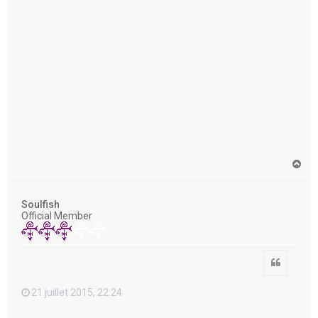
H
a
u
t
Soulfish
Official Member
Citation
21 juillet 2015, 22:24