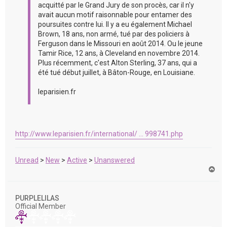
acquitté par le Grand Jury de son procès, car il n'y
avait aucun motif raisonnable pour entamer des
poursuites contre lui. Il y a eu également Michael
Brown, 18 ans, non armé, tué par des policiers à
Ferguson dans le Missouri en août 2014. Ou le jeune
Tamir Rice, 12 ans, à Cleveland en novembre 2014.
Plus récemment, c'est Alton Sterling, 37 ans, qui a
été tué début juillet, à Bâton-Rouge, en Louisiane.
leparisien.fr
http://www.leparisien.fr/international/ ... 998741.php
Unread
>
New
>
Active
>
Unanswered
H
a
u
t
PURPLELILAS
Official Member