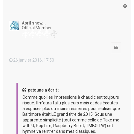
H
a
u
t
April snow...
Official Member
Citation
26 janvier 2016, 17:50
patoune a écrit :
Comme quoi les impressions à chaud c'est toujours
risqué. Il m'aura fallu plusieurs mois et des écoutes
à espaces plus ou moins resserrés pour réaliser que
Baltimore était LE grand titre de 2015. Sous une
apparente simplicité (tout comme celle de Take me
with U, Pop Life, Raspberry Beret, TMBGITW) cet
hymne va rentrer dans mes classiques.