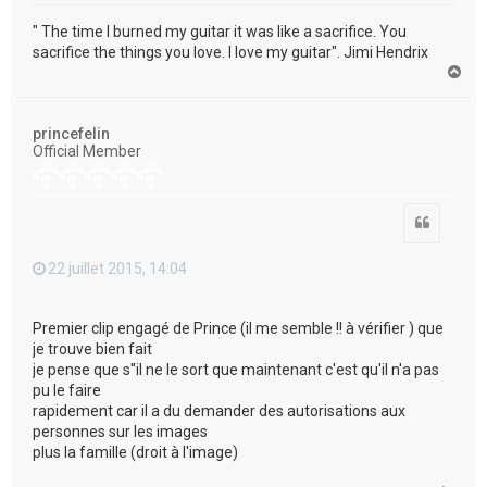
" The time I burned my guitar it was like a sacrifice. You
sacrifice the things you love. I love my guitar". Jimi Hendrix
H
a
u
t
princefelin
Official Member
Citation
22 juillet 2015, 14:04
Premier clip engagé de Prince (il me semble !! à vérifier ) que
je trouve bien fait
je pense que s''il ne le sort que maintenant c'est qu'il n'a pas
pu le faire
rapidement car il a du demander des autorisations aux
personnes sur les images
plus la famille (droit à l'image)