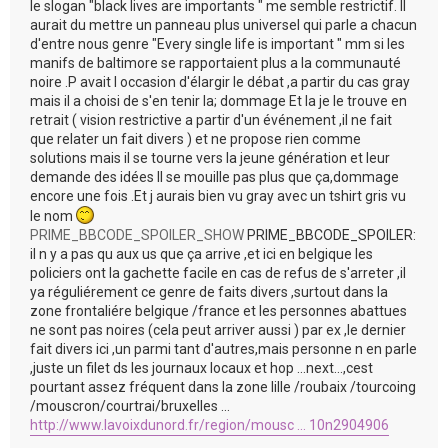
le slogan "black lives are importants " me semble restrictif. Il
aurait du mettre un panneau plus universel qui parle a chacun
d'entre nous genre "Every single life is important " mm si les
manifs de baltimore se rapportaient plus a la communauté
noire .P avait l occasion d'élargir le débat ,a partir du cas gray
mais il a choisi de s'en tenir la; dommage Et la je le trouve en
retrait ( vision restrictive a partir d'un événement ,il ne fait
que relater un fait divers ) et ne propose rien comme
solutions mais il se tourne vers la jeune génération et leur
demande des idées Il se mouille pas plus que ça,dommage
encore une fois .Et j aurais bien vu gray avec un tshirt gris vu
le nom
PRIME_BBCODE_SPOILER_SHOW
PRIME_BBCODE_SPOILER:
il n y a pas qu aux us que ça arrive ,et ici en belgique les
policiers ont la gachette facile en cas de refus de s'arreter ,il
ya réguliérement ce genre de faits divers ,surtout dans la
zone frontaliére belgique /france et les personnes abattues
ne sont pas noires (cela peut arriver aussi ) par ex ,le dernier
fait divers ici ,un parmi tant d'autres,mais personne n en parle
,juste un filet ds les journaux locaux et hop ...next...,cest
pourtant assez fréquent dans la zone lille /roubaix /tourcoing
/mouscron/courtrai/bruxelles ...
http://www.lavoixdunord.fr/region/mousc ... 10n2904906