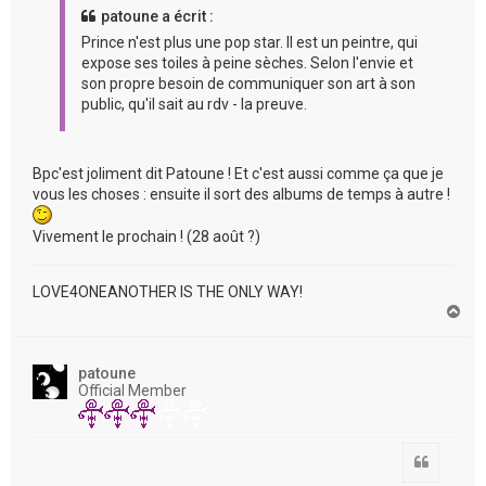
patoune a écrit :
Prince n'est plus une pop star. Il est un peintre, qui
expose ses toiles à peine sèches. Selon l'envie et
son propre besoin de communiquer son art à son
public, qu'il sait au rdv - la preuve.
Bpc'est joliment dit Patoune ! Et c'est aussi comme ça que je
vous les choses : ensuite il sort des albums de temps à autre !
Vivement le prochain ! (28 août ?)
LOVE4ONEANOTHER IS THE ONLY WAY!
H
a
u
t
patoune
Official Member
Citation