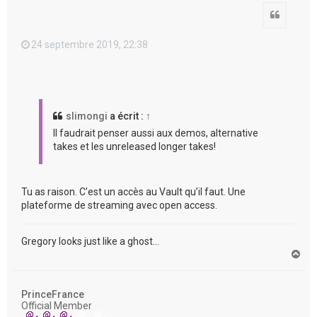
Citation
24 septembre 2019, 22:38
slimongi
a écrit :
↑
Il faudrait penser aussi aux demos, alternative
takes et les unreleased longer takes!
Tu as raison. C’est un accès au Vault qu’il faut. Une
plateforme de streaming avec open access.
Gregory looks just like a ghost...
H
a
u
t
PrinceFrance
Official Member