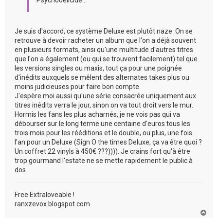
Psychodelicide...
Je suis d'accord, ce système Deluxe est plutôt naze. On se
retrouve à devoir racheter un album que l'on a déjà souvent
en plusieurs formats, ainsi qu'une multitude d'autres titres
que l'on a également (ou qui se trouvent facilement) tel que
les versions singles ou maxis, tout ça pour une poignée
d'inédits auxquels se mêlent des alternates takes plus ou
moins judicieuses pour faire bon compte.
J'espère moi aussi qu'une série consacrée uniquement aux
titres inédits verra le jour, sinon on va tout droit vers le mur.
Hormis les fans les plus acharnés, je ne vois pas qui va
débourser sur le long terme une centaine d'euros tous les
trois mois pour les rééditions et le double, ou plus, une fois
l'an pour un Deluxe (Sign O the times Deluxe, ça va être quoi ?
Un coffret 22 vinyls à 450€ ???)))). Je crains fort qu'à être
trop gourmand l'estate ne se mette rapidement le public à
dos.
Free Extraloveable !
ranxzevox.blogspot.com
H