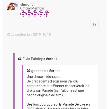
t
slimongi
Official Member
Citation
25 septembre 2019, 15:18
Elvis Paisley
a écrit :
↑
gosendo
a écrit :
↑
Une chose m'échappe.
De précédents discussions j'ai cru
comprendre que Warner conserverait les
droits sur Parade (car l'album est une
bande originale de film) .
Dès lors pourquoi sortir Parade Deluxe en