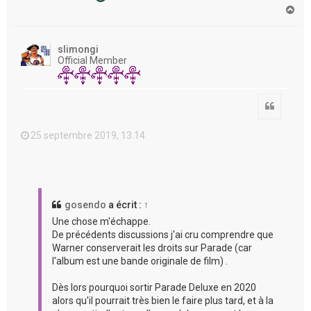
H
a
u
t
slimongi
Official Member
Citation
25 septembre 2019, 13:14
gosendo
a écrit :
↑
Une chose m'échappe.
De précédents discussions j'ai cru comprendre que
Warner conserverait les droits sur Parade (car
l'album est une bande originale de film) .
Dès lors pourquoi sortir Parade Deluxe en 2020
alors qu'il pourrait très bien le faire plus tard, et à la