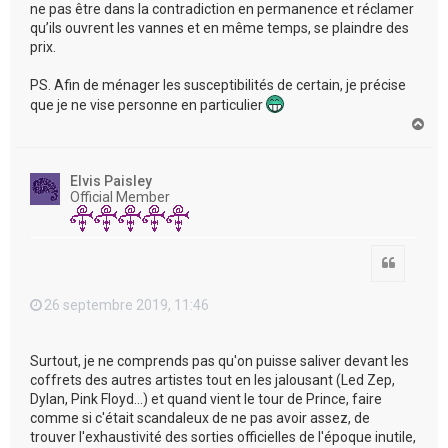
ne pas être dans la contradiction en permanence et réclamer
qu’ils ouvrent les vannes et en même temps, se plaindre des
prix.
PS. Afin de ménager les susceptibilités de certain, je précise
que je ne vise personne en particulier
H
a
u
t
Elvis Paisley
Official Member
Citation
26 septembre 2019, 11:46
Surtout, je ne comprends pas qu'on puisse saliver devant les
coffrets des autres artistes tout en les jalousant (Led Zep,
Dylan, Pink Floyd...) et quand vient le tour de Prince, faire
comme si c'était scandaleux de ne pas avoir assez, de
trouver l'exhaustivité des sorties officielles de l'époque inutile,