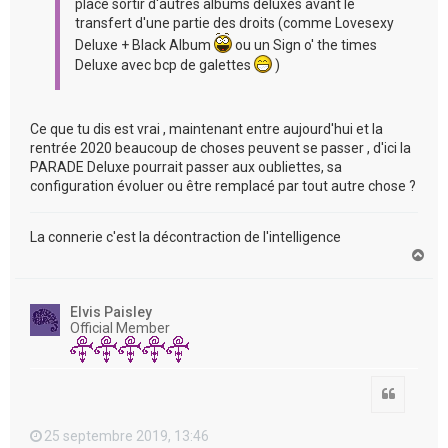
place sortir d'autres albums deluxes avant le
transfert d'une partie des droits (comme Lovesexy
Deluxe + Black Album
ou un Sign o' the times
Deluxe avec bcp de galettes
)
Ce que tu dis est vrai , maintenant entre aujourd'hui et la
rentrée 2020 beaucoup de choses peuvent se passer , d'ici la
PARADE Deluxe pourrait passer aux oubliettes, sa
configuration évoluer ou être remplacé par tout autre chose ?
La connerie c'est la décontraction de l'intelligence
H
a
u
t
Elvis Paisley
Official Member
Citation
25 septembre 2019, 13:46