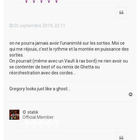
Citation
25 septembre 2019, 22:11
on ne pourra jamais avoir l’unanimité sur les sorties. Moi ce
qui me réjouis, c’est le rythme et la montée en puissance des
sorties.
On pourrait (même avec un Vault à ras bord) ne rien avoir ou
se contenter de best of ou remix de Ghetta ou
réorchestration avec des cordes...
Gregory looks just like a ghost...
H
a
u
t
© statik
Official Member
Citation