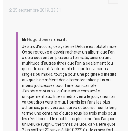
25 septembre 2019, 23:31
Hugo Spanky
a écrit :
↑
Je suis d'accord, ce système Deluxe est plutôt naze.
On se retrouve à devoir racheter un album que l'on
a déjà souvent en plusieurs formats, ainsi qu'une
multitude d'autres titres que l'on a également (ou
qui se trouvent facilement) tel que les versions
singles ou maxis, tout ça pour une poignée d'inédits
auxquels se mêlent des alternates takes plus ou
moins judicieuses pour faire bon compte.
J'espère moi aussi qu'une série consacrée
uniquement aux titres inédits verra le jour, sinon on
va tout droit vers le mur. Hormis les fans les plus
acharnés, je ne vois pas qui va débourser sur le long
terme une centaine d'euros tous les trois mois pour
les rééditions et le double, ou plus, une fois l'an pour
un Deluxe (Sign O the times Deluxe, ça va être quoi
? Un coffret 22 vinyls à 450€ ???)))). Je crains fort