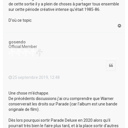
de cette sortie il y a plein de choses à partager tous ensemble
sur cette période créative intense qu'était 1985-86.
D'où ce topic.
H
a
u
t
gosendo
Official Member
Citation
25 septembre 2019, 12:48
Une chose m'échappe.
De précédents discussions j'ai cru comprendre que Warner
conserverait les droits sur Parade (car l'album est une bande
originale de film) .
Dès lors pourquoi sortir Parade Deluxe en 2020 alors qu'il
pourrait très bien le faire plus tard, et à la place sortir d'autres