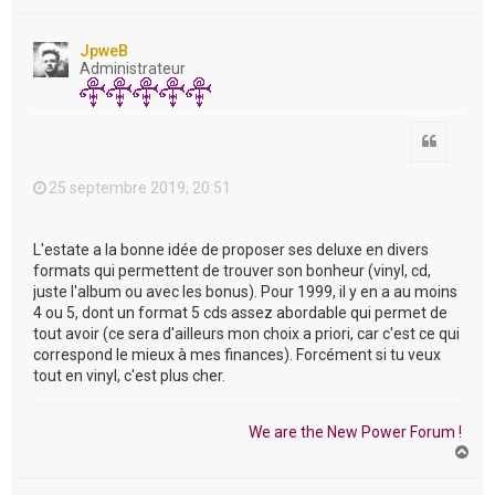
a
u
t
JpweB
Administrateur
Citation
25 septembre 2019, 20:51
L'estate a la bonne idée de proposer ses deluxe en divers
formats qui permettent de trouver son bonheur (vinyl, cd,
juste l'album ou avec les bonus). Pour 1999, il y en a au moins
4 ou 5, dont un format 5 cds assez abordable qui permet de
tout avoir (ce sera d'ailleurs mon choix a priori, car c'est ce qui
correspond le mieux à mes finances). Forcément si tu veux
tout en vinyl, c'est plus cher.
We are the New Power Forum !
H
a
u