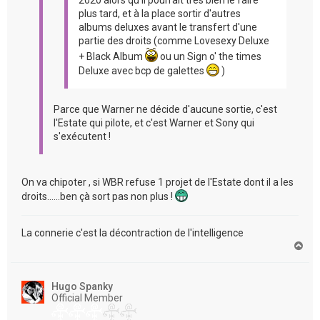
2020 alors qu'il pourrait très bien le faire
plus tard, et à la place sortir d'autres
albums deluxes avant le transfert d'une
partie des droits (comme Lovesexy Deluxe
+ Black Album
ou un Sign o' the times
Deluxe avec bcp de galettes
)
Parce que Warner ne décide d'aucune sortie, c'est
l'Estate qui pilote, et c'est Warner et Sony qui
s'exécutent !
On va chipoter , si WBR refuse 1 projet de l'Estate dont il a les
droits......ben çà sort pas non plus !
La connerie c'est la décontraction de l'intelligence
H
a
u
t
Hugo Spanky
Official Member