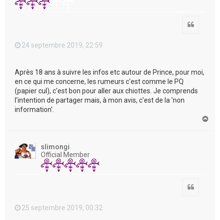
Citation
24 septembre 2019, 22:59
Après 18 ans à suivre les infos etc autour de Prince, pour moi,
en ce qui me concerne, les rumeurs c'est comme le PQ
(papier cul), c'est bon pour aller aux chiottes. Je comprends
l'intention de partager mais, à mon avis, c'est de la 'non
information'.
H
a
u
t
slimongi
Official Member
Citation
25 septembre 2019, 00:32