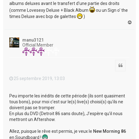
albums deluxes avant le transfert d'une partie des droits
(comme Lovesexy Deluxe + Black Album
ou un Sign o' the
times Deluxe avec bcp de galettes
)
H
a
u
t
manu3121
Official Member
Citation
25 septembre 2019, 13:03
Peu importe les inédits de cette période (ils sont quasiment
tous bons), pour moi c'est sur le(s) live(s) choisi(s) qu'ils ne
doivent pas se tromper.
En plus du DVD (Detroit 86 sans doute), J’espère qu'il nous
mettront un Aftershow.
Allez, puisque le rêve est permis, je veux le
New Morning 86
en Soundboard !