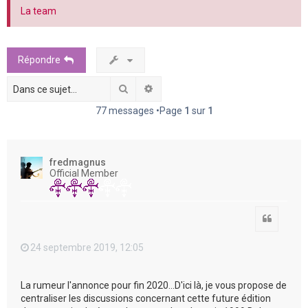
e
La team
r
Répondre
Rechercher
Recherche avancée
77 messages •Page
1
sur
1
fredmagnus
Official Member
Citation
24 septembre 2019, 12:05
La rumeur l'annonce pour fin 2020...D'ici là, je vous propose de
centraliser les discussions concernant cette future édition