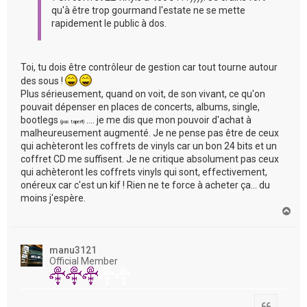
qu'à être trop gourmand l'estate ne se mette
rapidement le public à dos.
Toi, tu dois être contrôleur de gestion car tout tourne autour
des sous !
Plus sérieusement, quand on voit, de son vivant, ce qu'on
pouvait dépenser en places de concerts, albums, single,
bootlegs
.... je me dis que mon pouvoir d'achat à
(pas taper!!)
malheureusement augmenté. Je ne pense pas être de ceux
qui achèteront les coffrets de vinyls car un bon 24 bits et un
coffret CD me suffisent. Je ne critique absolument pas ceux
qui achèteront les coffrets vinyls qui sont, effectivement,
onéreux car c'est un kif ! Rien ne te force à acheter ça... du
moins j'espère.
H
a
u
t
manu3121
Official Member
Citation