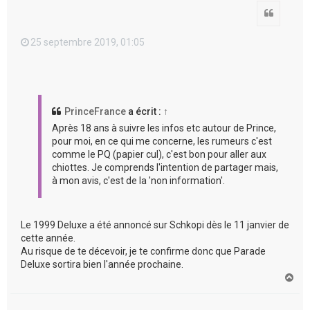
Citation
25 septembre 2019, 01:05
PrinceFrance
a écrit :
↑
Après 18 ans à suivre les infos etc autour de Prince,
pour moi, en ce qui me concerne, les rumeurs c'est
comme le PQ (papier cul), c'est bon pour aller aux
chiottes. Je comprends l'intention de partager mais,
à mon avis, c'est de la 'non information'.
Le 1999 Deluxe a été annoncé sur Schkopi dès le 11 janvier de
cette année.
Au risque de te décevoir, je te confirme donc que Parade
Deluxe sortira bien l'année prochaine.
H
a
u
t