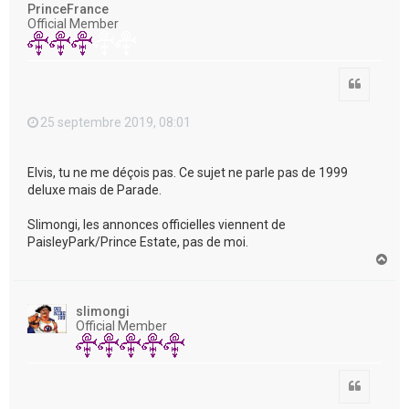
PrinceFrance
Official Member
Citation
25 septembre 2019, 08:01
Elvis, tu ne me déçois pas. Ce sujet ne parle pas de 1999
deluxe mais de Parade.
Slimongi, les annonces officielles viennent de
PaisleyPark/Prince Estate, pas de moi.
H
a
u
t
slimongi
Official Member
Citation