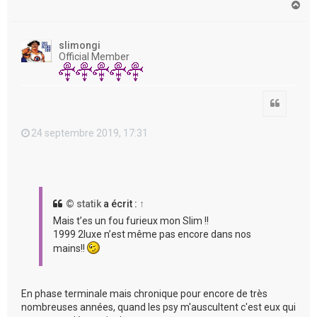
H
a
u
t
slimongi
Official Member
Citation
24 septembre 2019, 17:31
© statik
a écrit :
↑
Mais t’es un fou furieux mon Slim !!
1999 2luxe n’est même pas encore dans nos
mains!!
En phase terminale mais chronique pour encore de très
nombreuses années, quand les psy m'auscultent c'est eux qui