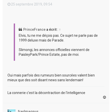
25 septembre 2019, 09:54
PrinceFrance
a écrit :
↑
Elvis, tu ne me déçois pas. Ce sujet ne parle pas de
1999 deluxe mais de Parade.
Slimongi, les annonces officielles viennent de
PaisleyPark/Prince Estate, pas de moi.
Oui mais parfois des rumeurs bien sourcées valent bien
mieux que des soit disant news sans lendemain!
La connerie c'est la décontraction de l'intelligence
H
a
u
t
fredmagnus