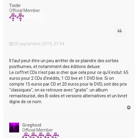
t
Tinitir
Official Member
Citation
25 septembre 2019, 21:54
Il faut peut-être un peu arrêter de se plaindre des sorties
posthumes, et notamment des éditions deluxe.
Le coffret CDs n'est pas si cher que cela pour ce qu'il inclut: 65
euros pour 2 CDs d'inédits, 1 CD live et 1 DVD live. Si on
compte 15 euros par CD et 20 euros pour le DVD, soit des prix
"classiques", on se retrouve avec "gratis": un album
remasteurisé, des B-sides et versions alternatives et un livret
digne de ce nom.
H
a
u
t
Greghost
Official Member