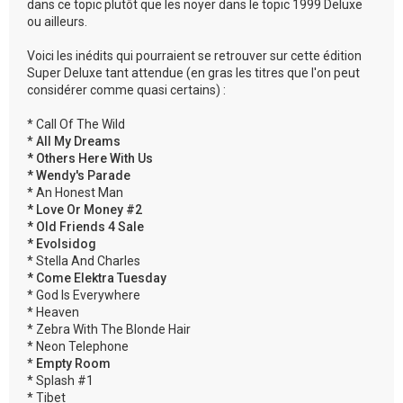
dans ce topic plutôt que les noyer dans le topic 1999 Deluxe
ou ailleurs.
Voici les inédits qui pourraient se retrouver sur cette édition
Super Deluxe tant attendue (en gras les titres que l'on peut
considérer comme quasi certains) :
* Call Of The Wild
*
All My Dreams
* Others Here With Us
* Wendy's Parade
* An Honest Man
* Love Or Money #2
* Old Friends 4 Sale
* Evolsidog
* Stella And Charles
* Come Elektra Tuesday
* God Is Everywhere
* Heaven
* Zebra With The Blonde Hair
* Neon Telephone
*
Empty Room
* Splash #1
* Tibet