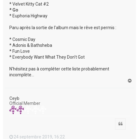
* Velvet Kitty Cat #2
* Go
* Euphoria Highway
Paru après la sortie de l'album mais le rêve est permis :
* Cosmic Day
* Adonis & Bathsheba
* Fun Love
* Everybody Want What They Don't Got
N'hésitez pas à compléter cette liste probablement
incomplète...
H
a
u
t
Ceyb
Official Member
Citation
24 septembre 2019, 16:22