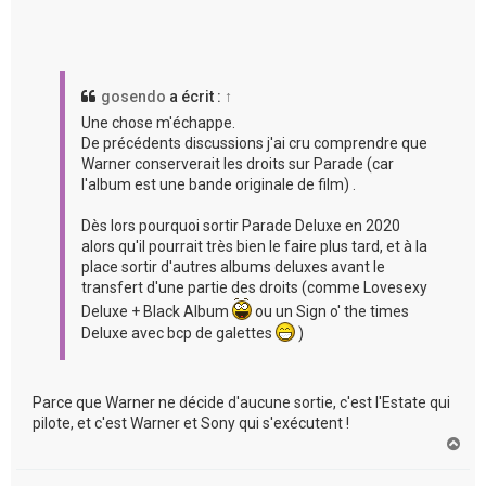
gosendo
a écrit :
↑
Une chose m'échappe.
De précédents discussions j'ai cru comprendre que
Warner conserverait les droits sur Parade (car
l'album est une bande originale de film) .
Dès lors pourquoi sortir Parade Deluxe en 2020
alors qu'il pourrait très bien le faire plus tard, et à la
place sortir d'autres albums deluxes avant le
transfert d'une partie des droits (comme Lovesexy
Deluxe + Black Album
ou un Sign o' the times
Deluxe avec bcp de galettes
)
Parce que Warner ne décide d'aucune sortie, c'est l'Estate qui
pilote, et c'est Warner et Sony qui s'exécutent !
H
a
u