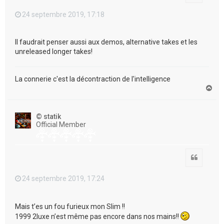
24 septembre 2019, 17:18
Il faudrait penser aussi aux demos, alternative takes et les
unreleased longer takes!
La connerie c'est la décontraction de l'intelligence
H
a
u
t
© statik
Official Member
Citation
24 septembre 2019, 17:24
Mais t’es un fou furieux mon Slim !!
1999 2luxe n’est même pas encore dans nos mains!!