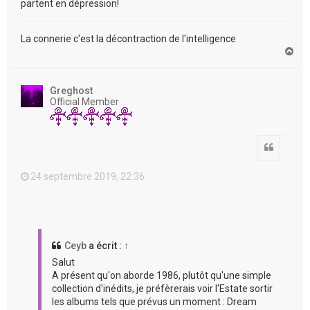
partent en dépression!
La connerie c'est la décontraction de l'intelligence
H
a
u
t
Greghost
Official Member
Citation
24 septembre 2019, 22:36
Ceyb
a écrit :
↑
Salut
A présent qu'on aborde 1986, plutôt qu'une simple
collection d'inédits, je préfèrerais voir l'Estate sortir
les albums tels que prévus un moment : Dream