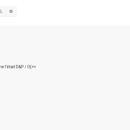
Rechercher
Recherche avancée
e l'était D&P / O(+>
.