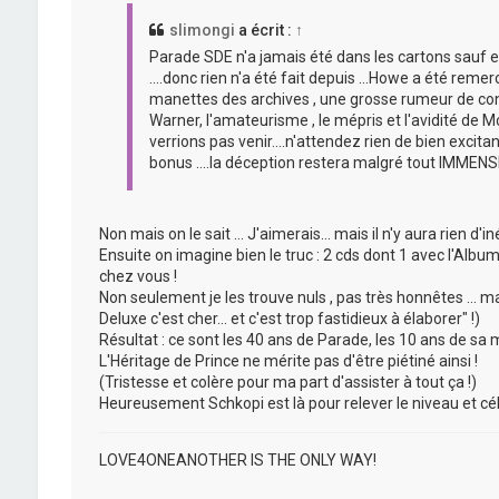
slimongi
a écrit :
↑
Parade SDE n'a jamais été dans les cartons sauf e
....donc rien n'a été fait depuis ...Howe a été rem
manettes des archives , une grosse rumeur de confli
Warner, l'amateurisme , le mépris et l'avidité de M
verrions pas venir....n'attendez rien de bien exc
bonus ....la déception restera malgré tout IMMENS
Non mais on le sait ... J'aimerais... mais il n'y aura rien d'in
Ensuite on imagine bien le truc : 2 cds dont 1 avec l'Album
chez vous !
Non seulement je les trouve nuls , pas très honnêtes ... ma
Deluxe c'est cher... et c'est trop fastidieux à élaborer" !)
Résultat : ce sont les 40 ans de Parade, les 10 ans de sa mo
L'Héritage de Prince ne mérite pas d'être piétiné ainsi !
(Tristesse et colère pour ma part d'assister à tout ça !)
Heureusement Schkopi est là pour relever le niveau et cél
LOVE4ONEANOTHER IS THE ONLY WAY!