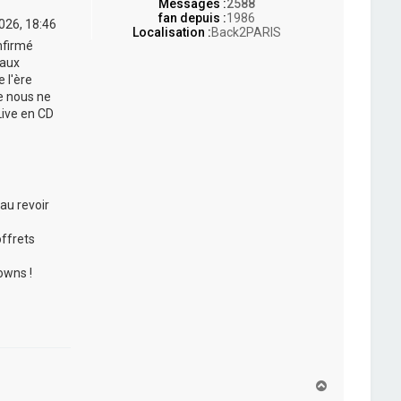
Messages :
2588
fan depuis :
1986
2026, 18:46
Localisation :
Back2PARIS
nfirmé
 aux
 l'ère
ue nous ne
Live en CD
au revoir
offrets
owns !
H
a