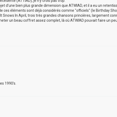
récédente (ATTIAD), je n'y crois pas trop.
projet d'une bien plus grande dimension que ATWIAD, et il a eu un retenti
ns de ces éléments sont déjà considérés comme "officiels" (le Birthday Sh
It Snows In April, trois très grandes chansons princières, largement con
cheter un beau coffret assez complet, là où ATWIAD pouvait faire un peu 
es 1990's.