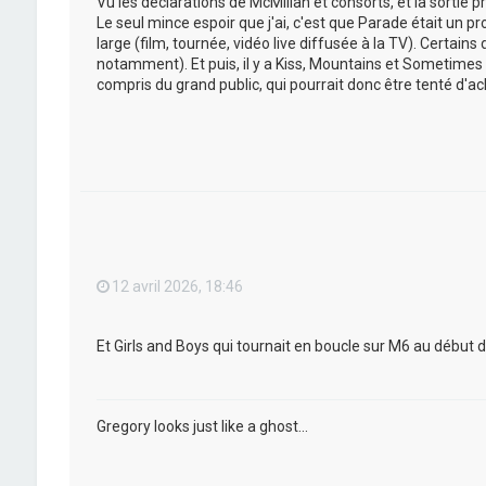
Vu les déclarations de McMillan et consorts, et la sortie p
Le seul mince espoir que j'ai, c'est que Parade était un 
large (film, tournée, vidéo live diffusée à la TV). Certai
notamment). Et puis, il y a Kiss, Mountains et Sometimes 
compris du grand public, qui pourrait donc être tenté d'a
12 avril 2026, 18:46
Et Girls and Boys qui tournait en boucle sur M6 au début d
Gregory looks just like a ghost...