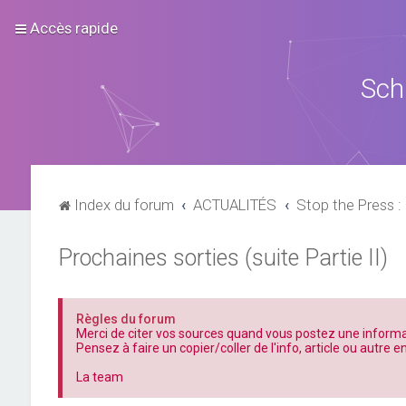
Accès rapide
Sch
Index du forum
ACTUALITÉS
Stop the Press : 
Prochaines sorties (suite Partie II)
Règles du forum
Merci de citer vos sources quand vous postez une informa
Pensez à faire un copier/coller de l'info, article ou autre e
La team