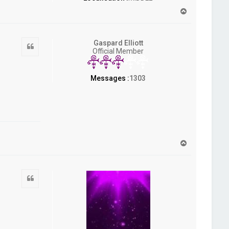
H
a
u
t
Gaspard Elliott
Citation
Official Member
Messages :
1303
H
a
u
t
Citation