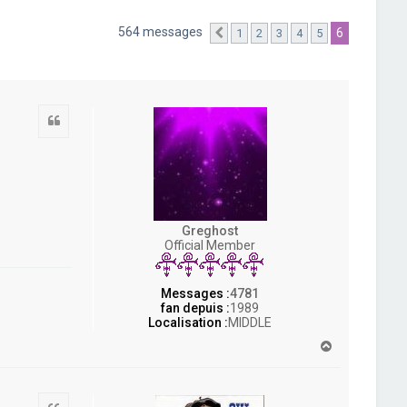
564 messages
6
1
2
3
4
5
Précédente
Citation
Greghost
Official Member
Messages :
4781
fan depuis :
1989
Localisation :
MIDDLE
H
a
u
t