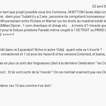
02 avril 
n tant que projet possible sous ère Comerica , M.BITTON l'avais déjà co
ercié.. idem pour Tudahl il y a 2 ans , personne de compétent/connaisseur
t persistant entre l'Estate et Warner sur les droits du matériel inédit de
cMillan/Spicer , 1 com chaotique et cheap etc.......à moins d'1 miracle q
itant pour le Deluxe potatoes Parade même couplé à 1 DETROIT ou PARIS 
E +++++ !!
édit dans ce Expanded ! Ni live ni autre ! Déjà : quant cela va-t-il sortir ?
 remasterisé et 1 cd avec les faces B et les versions Extented, et basta, 
is en plus ce sont des feignasses (dixit à la dernière Celebration " les C
rt... Et ils vont sortir de la "merde" ! On ne méritait vraiment pas ces Cl
ébrer ces 10 ans comme il se doit !