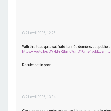
21 avril 2026, 12:25
With this tear, qui avait fuité l'année dernière, est publié o
https://youtu.be/OVvEfey2bmg?si=O1OmB1oddLosn_tg
Requiescat in pace.
21 avril 2026, 13:34
C'est vraiment le strict minimum. Un tel jour ... quelle trist