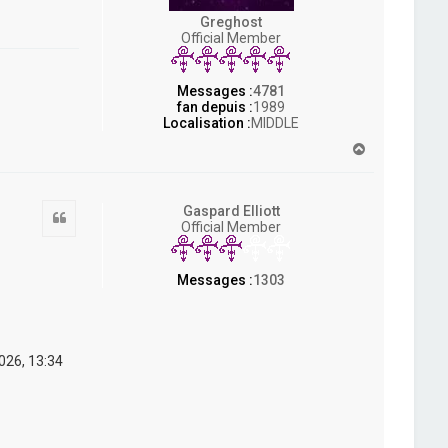
Greghost
Official Member
Messages :
4781
fan depuis :
1989
Localisation :
MIDDLE
H
a
u
t
Gaspard Elliott
Citation
Official Member
Messages :
1303
2026, 13:34