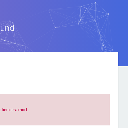
ound
e lien sera mort.