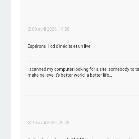
08 avril 2026, 19:28
Espérons 1 cd d'inédits et un live
I scanned my computer looking for a site, somebody to talk
make believe it's better world, a better life...
10 avril 2026, 20:28