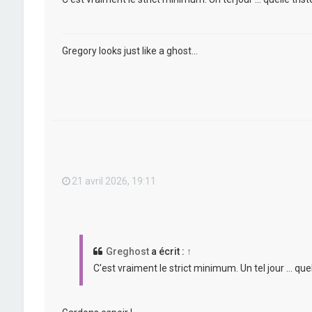
Gregory looks just like a ghost...
21 avril 2026, 19:11
Greghost
a écrit :
↑
C'est vraiment le strict minimum. Un tel jour ... quel