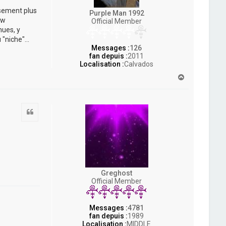
ssement plus
Purple Man 1992
ow
Official Member
nues, y
"niche"...
Messages :
126
fan depuis :
2011
Localisation :
Calvados
H
a
u
t
Citation
Greghost
Official Member
Messages :
4781
fan depuis :
1989
Localisation :
MIDDLE