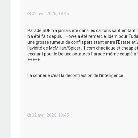
02 avril 2026, 18:46
Parade SDE n'a jamais été dans les cartons sauf en tant q
n'a été fait depuis ...Howe a été remercié..idem pour Tud
une grosse rumeur de conflit persistant entre l'Estate et W
l'avidité de McMillan/Spicer , 1 com chaotique et cheap etc
excitant pour le Deluxe potatoes Parade même couplé à 
+++++ !!
La connerie c'est la décontraction de l'intelligence
02 avril 2026, 19:45