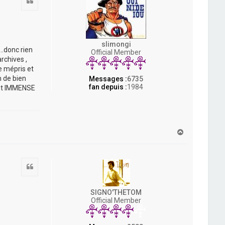
Citation
slimongi
..donc rien
Official Member
rchives ,
e mépris et
n de bien
Messages :
6735
fan depuis :
1984
out IMMENSE
H
a
u
t
Citation
SIGNO'THETOM
Official Member