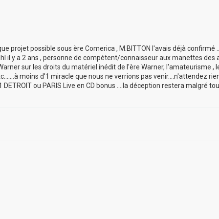
ue projet possible sous ère Comerica , M.BITTON l'avais déjà confirmé ..
ahl il y a 2 ans , personne de compétent/connaisseur aux manettes des a
arner sur les droits du matériel inédit de l'ère Warner, l'amateurisme , l
.......à moins d'1 miracle que nous ne verrions pas venir....n'attendez rie
1 DETROIT ou PARIS Live en CD bonus ....la déception restera malgré t