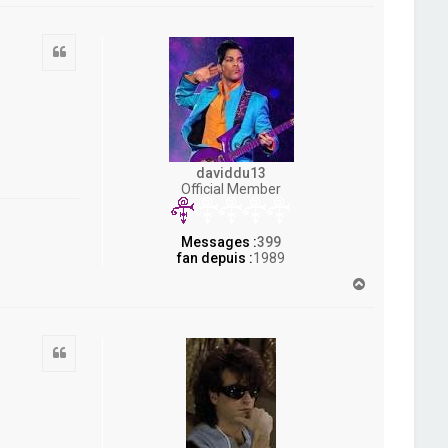
u
t
Citation
daviddu13
Official Member
Messages :
399
fan depuis :
1989
H
a
u
t
Citation