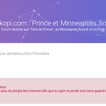
kopi.com : Prince et Minneapolis S
Forum destiné aux "fans de Prince", du Minneapolis Sound, et du Funk
Les dernières infos Princières
tion.
n plus du simple lien internet afin que le sujet ne perde tout sens quand l