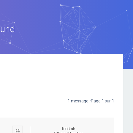
ound
1 message •Page
1
sur
1
tikkkah
Citation