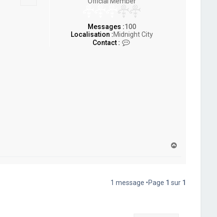
Official Member
Messages :
100
Localisation :
Midnight City
C
Contact :
o
n
t
a
c
t
e
r
t
i
k
k
k
H
a
a
h
u
t
1 message •Page
1
sur
1