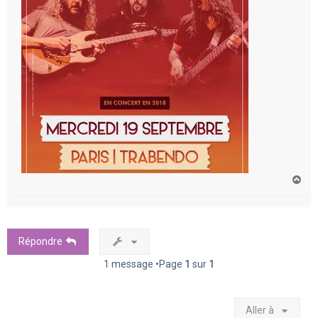
H
a
u
t
Répondre
1 message •Page
1
sur
1
Aller à