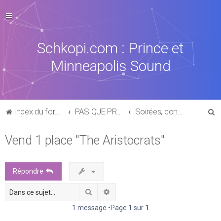
Schkopi.com : Prince et
Minneapolis Sound
R
Index du forum
PAS QUE PRINCE DANS LA VIE
Soirées, concerts...
e
Vend 1 place "The Aristocrats"
c
h
e
Répondre
r
Rechercher
Recherche avancée
c
h
1 message •Page
1
sur
1