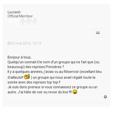
e
r
Lucienlr
Official Member
Citation
03 mai 2016, 10:13
Bonjour à tous,
Quelqu'un connait il le nom d'un groupe qui ne fait que (ou
beaucoup) des reprises Princières ?
Il y a quelques années, j'avais vu au Réservoir (excellant lieu
d'ailleuts!!
) un groupe qui nous avait régalé toute la
soirée avec des reprises top top !!
Je suis donc preneur si vous connaissez ce groupe ou un
autre. J'ai hâte de voir ou revoir du live !!!!
H
a
u
t