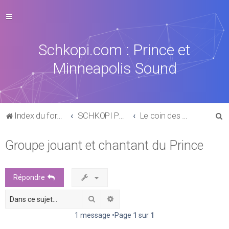
Schkopi.com : Prince et
Minneapolis Sound
R
Index du forum
SCHKOPI PARK
Le coin des musiciens et chanteurs
e
Groupe jouant et chantant du Prince
c
h
e
Répondre
r
Rechercher
Recherche avancée
c
h
1 message •Page
1
sur
1