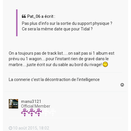
Pat_06 a écrit :
Pas plus d'info sur la sortie du support physique ?
Ce sera la même date que pour Tidal ?
On a toujours pas de track list......on sait pas si 1 album est
prévu ou 1 wagon.....pour l'instant rien de gravé dans le
marbre.....juste écrit sur du sable au bord du rivage!
La connerie c'est la décontraction de l'intelligence
H
a
u
t
manu3121
Official Member
10 août 2015, 18:02