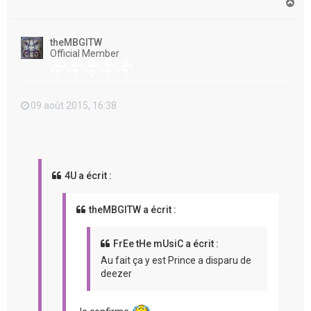
H
a
u
t
theMBGITW
Official Member
09 août 2015, 16:38
4U a écrit :
theMBGITW a écrit :
FrEe tHe mUsiC a écrit :
Au fait ça y est Prince a disparu de
deezer