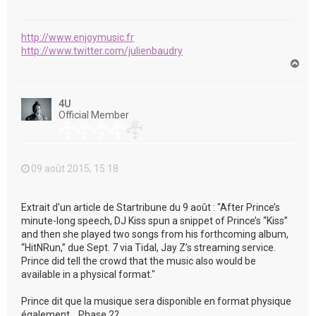
http://www.enjoymusic.fr
http://www.twitter.com/julienbaudry
H
a
u
t
4U
Official Member
09 août 2015, 15:18
Extrait d'un article de Startribune du 9 août : "After Prince’s
minute-long speech, DJ Kiss spun a snippet of Prince’s “Kiss”
and then she played two songs from his forthcoming album,
“HitNRun,” due Sept. 7 via Tidal, Jay Z’s streaming service.
Prince did tell the crowd that the music also would be
available in a physical format."
Prince dit que la musique sera disponible en format physique
également... Phase 2?