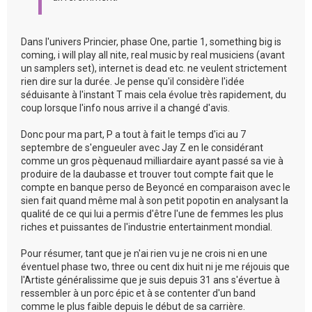
Dans l'univers Princier, phase One, partie 1, something big is
coming, i will play all nite, real music by real musiciens (avant
un samplers set), internet is dead etc. ne veulent strictement
rien dire sur la durée. Je pense qu'il considère l'idée
séduisante à l'instant T mais cela évolue très rapidement, du
coup lorsque l'info nous arrive il a changé d'avis.
Donc pour ma part, P a tout à fait le temps d'ici au 7
septembre de s'engueuler avec Jay Z en le considérant
comme un gros pèquenaud milliardaire ayant passé sa vie à
produire de la daubasse et trouver tout compte fait que le
compte en banque perso de Beyoncé en comparaison avec le
sien fait quand même mal à son petit popotin en analysant la
qualité de ce qui lui a permis d'être l'une de femmes les plus
riches et puissantes de l'industrie entertainment mondial.
Pour résumer, tant que je n'ai rien vu je ne crois ni en une
éventuel phase two, three ou cent dix huit ni je me réjouis que
l'Artiste généralissime que je suis depuis 31 ans s'évertue à
ressembler à un porc épic et à se contenter d'un band
comme le plus faible depuis le début de sa carrière.