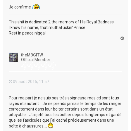
Je confirme
This shit is dedicated 2 the memory of His Royal Badness
I know his name, that muthafuckin' Prince
Rest in peace nigga!
H
a
u
t
theMBGITW
Official Member
09 août 2015, 11:57
Pour ma part je ne suis pas très soigneuse mes cd sont tous
rayés et sautent... Je ne prends jamais le temps de les ranger
correctement dans leur boiter certains sont dans un état
pitoyable... J'ai jeté tous les boîtier depuis longtemps et gardé
que les fascicules que j'ai caché précieusement dans une
boîte à chaussures....