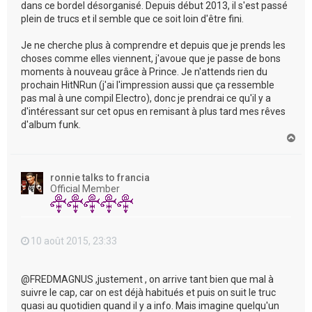
dans ce bordel désorganisé. Depuis début 2013, il s'est passé
plein de trucs et il semble que ce soit loin d'être fini.
Je ne cherche plus à comprendre et depuis que je prends les
choses comme elles viennent, j'avoue que je passe de bons
moments à nouveau grâce à Prince. Je n'attends rien du
prochain HitNRun (j'ai l'impression aussi que ça ressemble
pas mal à une compil Electro), donc je prendrai ce qu'il y a
d'intéressant sur cet opus en remisant à plus tard mes rêves
d'album funk.
H
a
u
t
ronnie talks to francia
Official Member
10 août 2015, 23:33
@FREDMAGNUS ,justement , on arrive tant bien que mal à
suivre le cap, car on est déjà habitués et puis on suit le truc
quasi au quotidien quand il y a info. Mais imagine quelqu'un