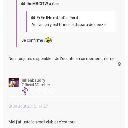
theMBGITW a écrit :
FrEe tHe mUsiC a écrit :
Au fait ça y est Prince a disparu de deezer
Je confirme
Non, toujours disponible... Je l'écoute en ce moment même...
H
a
u
t
julienbaudry
Official Member
09 août 2015, 14:27
Moi j'ai juste le small club et c'est tout.