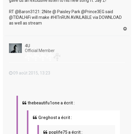
gave us an exclusive listen to his new song ft. Jay Z!
RT @Baron3121: 2Nite @ Paisley Park @Prince3EG said
@TIDALHiFi will make #HITnRUN AVAILABLE via DOWNLOAD
as well as stream
H
a
u
t
4U
Official Member
09 août 2015, 13:23
thebeautifu1one a écrit :
Greghost a écrit :
poplife75 a écrit :