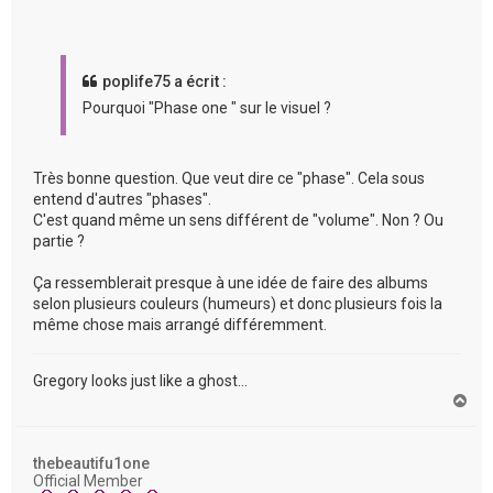
poplife75 a écrit :
Pourquoi "Phase one " sur le visuel ?
Très bonne question. Que veut dire ce "phase". Cela sous
entend d'autres "phases".
C'est quand même un sens différent de "volume". Non ? Ou
partie ?
Ça ressemblerait presque à une idée de faire des albums
selon plusieurs couleurs (humeurs) et donc plusieurs fois la
même chose mais arrangé différemment.
Gregory looks just like a ghost...
H
a
u
t
thebeautifu1one
Official Member