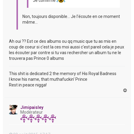
Je confirme
Non, toujours disponible... Je l'écoute en ce moment
même...
Ah oui ?? Est ce des albums ou qq music que tu as mis en
coup de coeur si c'est la ces moi aussi c'est pareil cela je peux
les écouter par contre si tu vas rechercher un album tu ne le
trouvera pas Prince 0 albums
This shit is dedicated 2 the memory of His Royal Badness
I know his name, that muthafuckin' Prince
Rest in peace nigga!
H
a
u
t
Jimipaisley
Modérateur