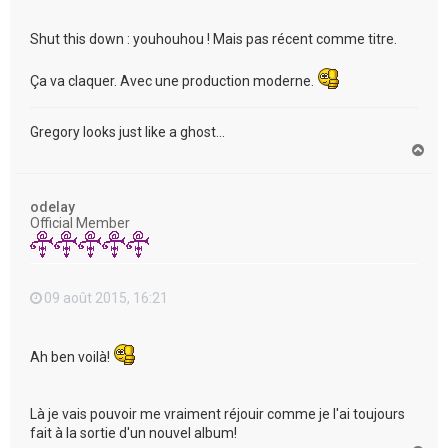
Shut this down : youhouhou ! Mais pas récent comme titre.
Ça va claquer. Avec une production moderne.
Gregory looks just like a ghost...
H
a
u
t
odelay
Official Member
09 août 2015, 16:21
Ah ben voilà!
Là je vais pouvoir me vraiment réjouir comme je l'ai toujours
fait à la sortie d'un nouvel album!