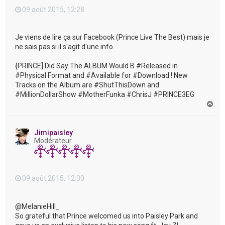
09 août 2015, 12:28
Je viens de lire ça sur Facebook (Prince Live The Best) mais je
ne sais pas si il s'agit d'une info.
{PRINCE] Did Say The ALBUM Would B ‪#‎Released‬ in
‪#‎Physical‬ Format and ‪#‎Available‬ for ‪#‎Download‬ ! New
Tracks on the Album are ‪#‎ShutThisDown‬ and
‪#‎MillionDollarShow‬ ‪#‎MotherFunka‬ ‪#‎ChrisJ‬ ‪#‎PRINCE3EG‬
H
a
u
t
Jimipaisley
Modérateur
09 août 2015, 12:30
@MelanieHill_
So grateful that Prince welcomed us into Paisley Park and