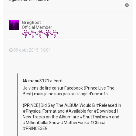
H
a
u
t
Greghost
Official Member
09 août 2015, 16:01
manu3121 a écrit :
Je viens de lire ça sur Facebook (Prince Live The
Best) mais je ne sais pas si il s'agit d'une info.
{PRINCE] Did Say The ALBUM Would B ‪#‎Released‬ in
‪#‎Physical‬ Format and ‪#‎Available‬ for ‪#‎Download‬ !
New Tracks on the Album are ‪#‎ShutThisDown‬ and
‪#‎MillionDollarShow‬ ‪#‎MotherFunka‬ ‪#‎ChrisJ‬
‪#‎PRINCE3EG‬