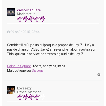
a
u
t
calhounsquare
Modérateur
09 août 2015, 23:44
Semble t'il qu'il y a un quiproquo à propos de Jay-Z... il n'y a
pas de chanson AVEC Jay-Z en revanche l'album sortira sur
Tidal qui est le service de streaming audio de Jay-Z.
Calhoun Square
: récits, analyses, infos
Ma boutique sur
Discogs
H
a
u
t
Lovesexy
Official Member