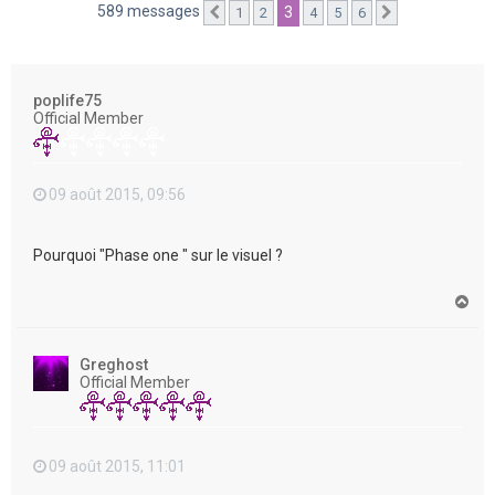
e
589 messages
3
1
2
4
5
6
Précédente
Suivante
r
poplife75
Official Member
09 août 2015, 09:56
Pourquoi "Phase one " sur le visuel ?
H
a
u
t
Greghost
Official Member
09 août 2015, 11:01