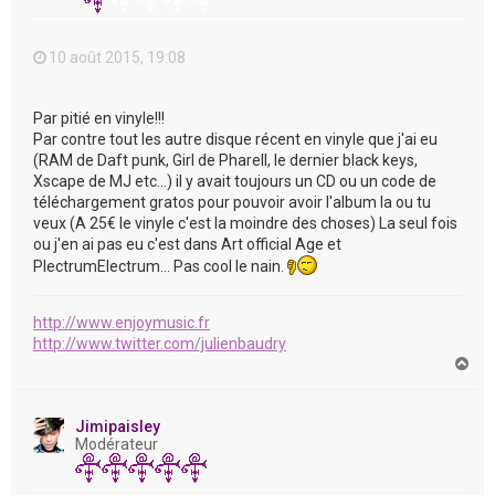
10 août 2015, 19:08
Par pitié en vinyle!!!
Par contre tout les autre disque récent en vinyle que j'ai eu
(RAM de Daft punk, Girl de Pharell, le dernier black keys,
Xscape de MJ etc...) il y avait toujours un CD ou un code de
téléchargement gratos pour pouvoir avoir l'album la ou tu
veux (A 25€ le vinyle c'est la moindre des choses) La seul fois
ou j'en ai pas eu c'est dans Art official Age et
PlectrumElectrum... Pas cool le nain.
http://www.enjoymusic.fr
http://www.twitter.com/julienbaudry
H
a
u
t
Jimipaisley
Modérateur