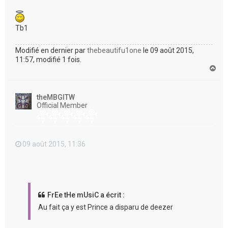
Tb1
Modifié en dernier par
thebeautifu1one
le 09 août 2015,
11:57, modifié 1 fois.
H
a
u
t
theMBGITW
Official Member
09 août 2015, 11:36
FrEe tHe mUsiC a écrit :
Au fait ça y est Prince a disparu de deezer