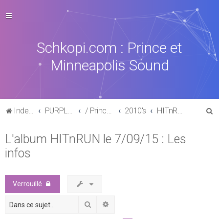
Schkopi.com : Prince et
Minneapolis Sound
R
Index du forum
PURPLE MUSIC
/ Prince : La discographie officielle
2010's
HITnRUN phase one (2015)
e
L'album HITnRUN le 7/09/15 : Les
c
infos
h
e
r
Verrouillé
c
Rechercher
Recherche avancée
h