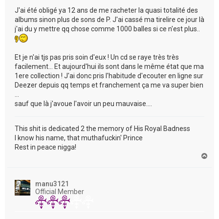
J'ai été obligé ya 12 ans de me racheter la quasi totalité des
albums sinon plus de sons de P. J'ai cassé ma tirelire ce jour là
j'ai du y mettre qq chose comme 1000 balles si ce n'est plus..
Et je n'ai tjs pas pris soin d'eux ! Un cd se raye très très
facilement... Et aujourd'hui ils sont dans le même état que ma
1ere collection ! J'ai donc pris l'habitude d'ecouter en ligne sur
Deezer depuis qq temps et franchement ça me va super bien
...
sauf que là j'avoue l'avoir un peu mauvaise....
This shit is dedicated 2 the memory of His Royal Badness
I know his name, that muthafuckin' Prince
Rest in peace nigga!
H
a
u
t
manu3121
Official Member