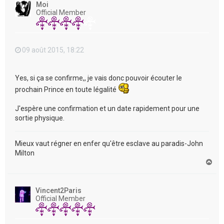
Moi
Official Member
09 août 2015, 18:22
Yes, si ça se confirme,, je vais donc pouvoir écouter le
prochain Prince en toute légalité
J'espère une confirmation et un date rapidement pour une
sortie physique.
Mieux vaut régner en enfer qu'être esclave au paradis-John
Milton
H
a
u
t
Vincent2Paris
Official Member