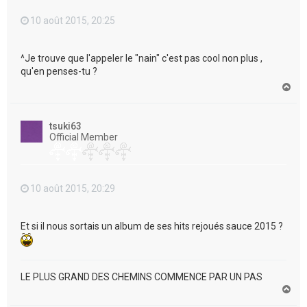
10 août 2015, 20:25
^Je trouve que l'appeler le "nain" c'est pas cool non plus ,
qu'en penses-tu ?
H
a
u
t
tsuki63
Official Member
10 août 2015, 20:29
Et si il nous sortais un album de ses hits rejoués sauce 2015 ?
LE PLUS GRAND DES CHEMINS COMMENCE PAR UN PAS
H
a