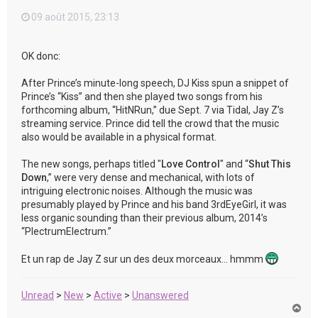
09 août 2015, 23:13
OK donc:
After Prince’s minute-long speech, DJ Kiss spun a snippet of
Prince’s “Kiss” and then she played two songs from his
forthcoming album, “HitNRun,” due Sept. 7 via Tidal, Jay Z’s
streaming service. Prince did tell the crowd that the music
also would be available in a physical format.
The new songs, perhaps titled "
Love Control
" and “
Shut This
Down
,” were very dense and mechanical, with lots of
intriguing electronic noises. Although the music was
presumably played by Prince and his band 3rdEyeGirl, it was
less organic sounding than their previous album, 2014’s
“PlectrumElectrum.”
Et un rap de Jay Z sur un des deux morceaux... hmmm
Unread
>
New
>
Active
>
Unanswered
H