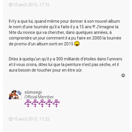
10 août 2015, 17:15
Il n'y a que lui, quand même pour donner à son nouvel album
le nom d'une tournée qu'il a faite il y a 15 ans !!! J'imagine la
tête du novice qui va chercher, dans quelques années, à
comprendre un jour comment il a pu faire en 2000 la tournée
de promo d'un album sorti en 2015
Dites à quelqu'un qu'il y a 300 milliards d'étoiles dans l'univers
et il vous croira, dites lui que la peinture n'est pas sèche, et il
aura besoin de toucher pour en être sûr.
H
a
u
t
slimongi
Official Member
10 août 2015, 17:22