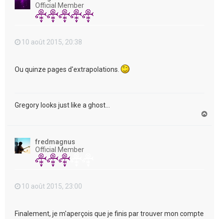
Official Member
10 août 2015, 20:38
Ou quinze pages d'extrapolations.
Gregory looks just like a ghost...
H
a
u
t
fredmagnus
Official Member
10 août 2015, 23:00
Finalement, je m'aperçois que je finis par trouver mon compte