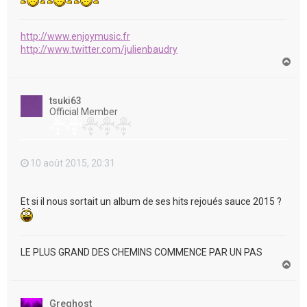
http://www.enjoymusic.fr
http://www.twitter.com/julienbaudry
H
a
u
t
tsuki63
Official Member
10 août 2015, 20:31
Et si il nous sortait un album de ses hits rejoués sauce 2015 ?
LE PLUS GRAND DES CHEMINS COMMENCE PAR UN PAS
H
a
u
t
Greghost