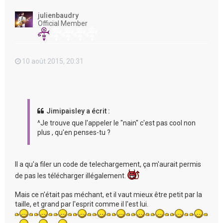
u
t
julienbaudry
Official Member
10 août 2015, 20:31
Jimipaisley a écrit :
^Je trouve que l'appeler le "nain" c'est pas cool non
plus , qu'en penses-tu ?
Il a qu'a filer un code de telechargement, ça m'aurait permis
de pas les télécharger illégalement.
Mais ce n'était pas méchant, et il vaut mieux être petit par la
taille, et grand par l'esprit comme il l'est lui.