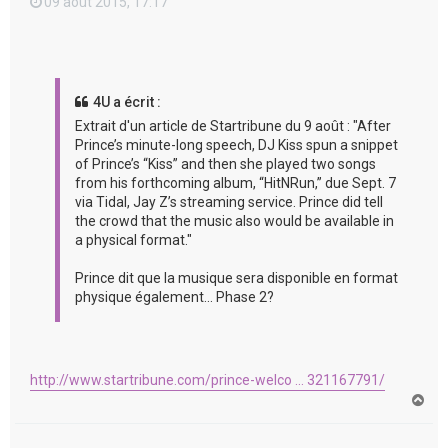
09 août 2015, 17:17
4U a écrit :
Extrait d'un article de Startribune du 9 août : "After
Prince’s minute-long speech, DJ Kiss spun a snippet
of Prince’s “Kiss” and then she played two songs
from his forthcoming album, “HitNRun,” due Sept. 7
via Tidal, Jay Z’s streaming service. Prince did tell
the crowd that the music also would be available in
a physical format."
Prince dit que la musique sera disponible en format
physique également... Phase 2?
http://www.startribune.com/prince-welco ... 321167791/
H
a
u
t