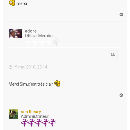
merci
H
a
u
t
adore
Official Member
Citation
19 mai 2010, 23:14
Merci Sim,c'est très clair
H
a
u
t
sim theury
Administrateur