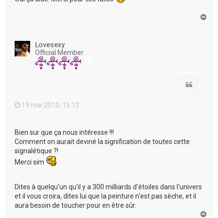
H
a
u
t
Lovesexy
Official Member
Citation
19 mai 2010, 16:12
Bien sur que ça nous intéresse !!!
Comment on aurait deviné la signification de toutes cette
signalétique ?!
Merci sim
Dites à quelqu'un qu'il y a 300 milliards d'étoiles dans l'univers
et il vous croira, dites lui que la peinture n'est pas sèche, et il
aura besoin de toucher pour en être sûr.
H