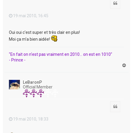
Citation
19 mai 2010, 16:45
Oui oui c'est super et très clair en plus!
Moi ça m'a bien aidée!
"En fait on n'est pas vraiment en 2010... on est en 1010"
- Prince -
H
a
u
t
LeBaronP
Official Member
Citation
19 mai 2010, 18:33