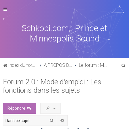
Schkopi.com : Prince et
Minneapolis Sound
R
Index du forum
A PROPOS DU FORUM
Le forum : Mode d'emploi
e
Forum 2.0 : Mode d'emploi : Les
c
fonctions dans les sujets
h
e
r
Répondre
c
Rechercher
Recherche avancée
h