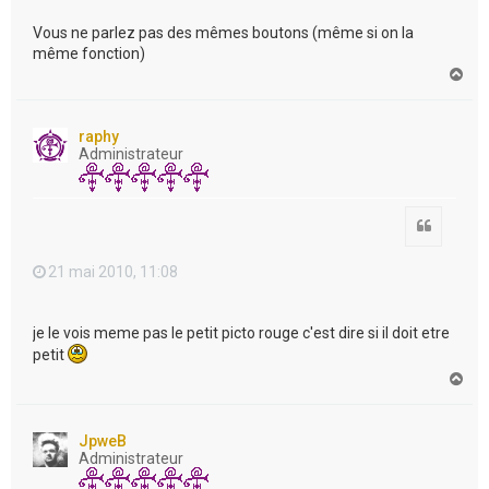
Vous ne parlez pas des mêmes boutons (même si on la
même fonction)
H
a
u
t
raphy
Administrateur
Citation
21 mai 2010, 11:08
je le vois meme pas le petit picto rouge c'est dire si il doit etre
petit
H
a
u
t
JpweB
Administrateur