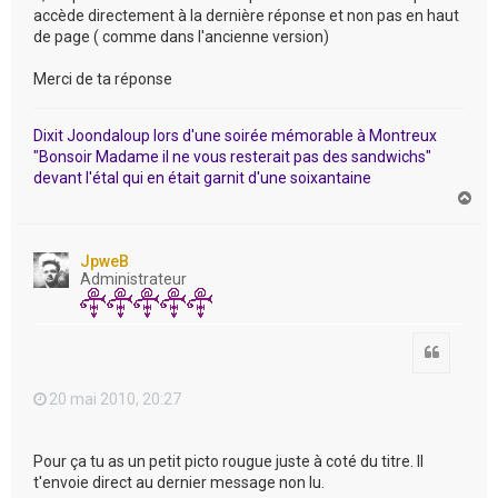
accède directement à la dernière réponse et non pas en haut
de page ( comme dans l'ancienne version)
Merci de ta réponse
Dixit Joondaloup lors d'une soirée mémorable à Montreux
"Bonsoir Madame il ne vous resterait pas des sandwichs"
devant l'étal qui en était garnit d'une soixantaine
H
a
u
t
JpweB
Administrateur
Citation
20 mai 2010, 20:27
Pour ça tu as un petit picto rougue juste à coté du titre. Il
t'envoie direct au dernier message non lu.