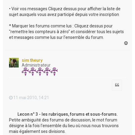
• Voir vos messages Cliquez dessus pour afficher la liste de
sujet auxquels vous avez participé depuis votre inscription
* Marquer les forums comme lus : Cliquez dessus pour
"remettre les compteurs à zéro" et considérer tous les sujets
et messages comme lus sur l'ensemble du forum.
H
a
u
t
sim theury
Administrateur
Citation
11 mai 2010, 14:21
Lecon n° 3 - les rubriques, forums et sous-forums.
Petite ambiguïté des forums de discussion, le mot forum
désigne à la fois l'ensemble du lieu où nous nous trouvons
mais également ses divisions.