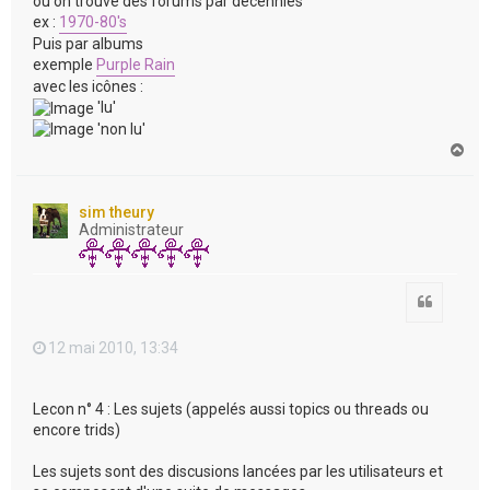
ou on trouve des forums par décennies
ex :
1970-80's
Puis par albums
exemple
Purple Rain
avec les icônes :
'lu'
'non lu'
H
a
u
t
sim theury
Administrateur
Citation
12 mai 2010, 13:34
Lecon n° 4 : Les sujets (appelés aussi topics ou threads ou
encore trids)
Les sujets sont des discusions lancées par les utilisateurs et