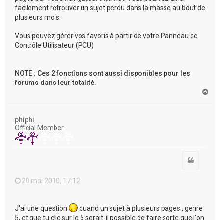
facilement retrouver un sujet perdu dans la masse au bout de
plusieurs mois.
Vous pouvez gérer vos favoris à partir de votre Panneau de
Contrôle Utilisateur (PCU)
NOTE : Ces 2 fonctions sont aussi disponibles pour les
forums dans leur totalité.
H
a
u
t
phiphi
Official Member
Citation
20 mai 2010, 17:12
J'ai une question
quand un sujet à plusieurs pages , genre
5, et que tu clic sur le 5 serait-il possible de faire sorte que l'on