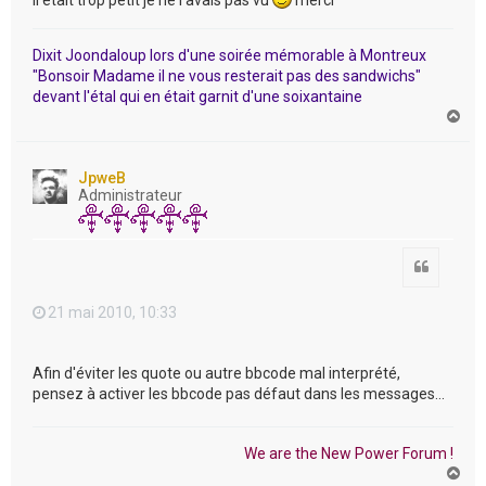
il était trop petit je ne l'avais pas vu
merci
Dixit Joondaloup lors d'une soirée mémorable à Montreux
"Bonsoir Madame il ne vous resterait pas des sandwichs"
devant l'étal qui en était garnit d'une soixantaine
H
a
u
t
JpweB
Administrateur
Citation
21 mai 2010, 10:33
Afin d'éviter les quote ou autre bbcode mal interprété,
pensez à activer les bbcode pas défaut dans les messages...
We are the New Power Forum !
H