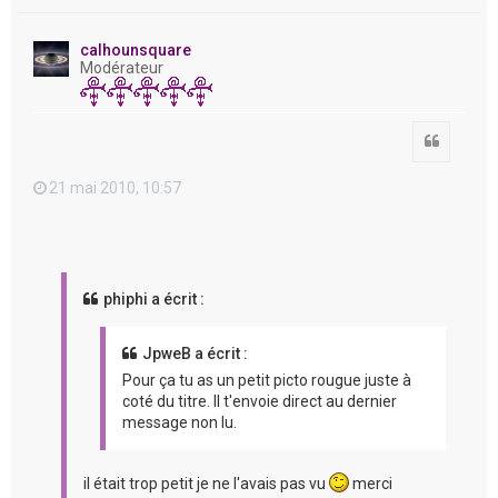
a
u
t
calhounsquare
Modérateur
Citation
21 mai 2010, 10:57
phiphi a écrit :
JpweB a écrit :
Pour ça tu as un petit picto rougue juste à
coté du titre. Il t'envoie direct au dernier
message non lu.
il était trop petit je ne l'avais pas vu
merci