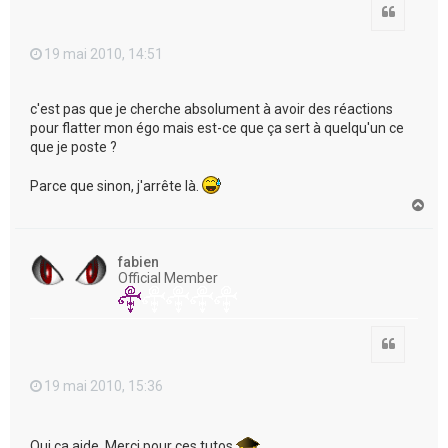
Citation
19 mai 2010, 14:51
c'est pas que je cherche absolument à avoir des réactions
pour flatter mon égo mais est-ce que ça sert à quelqu'un ce
que je poste ?
Parce que sinon, j'arrête là.
H
a
u
t
fabien
Official Member
Citation
19 mai 2010, 15:36
Oui ça aide. Merci pour ces tutos