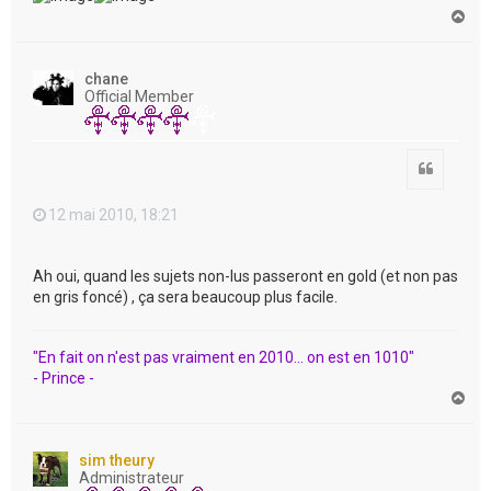
H
a
u
t
chane
Official Member
Citation
12 mai 2010, 18:21
Ah oui, quand les sujets non-lus passeront en gold (et non pas
en gris foncé) , ça sera beaucoup plus facile.
"En fait on n'est pas vraiment en 2010... on est en 1010"
- Prince -
H
a
u
t
sim theury
Administrateur