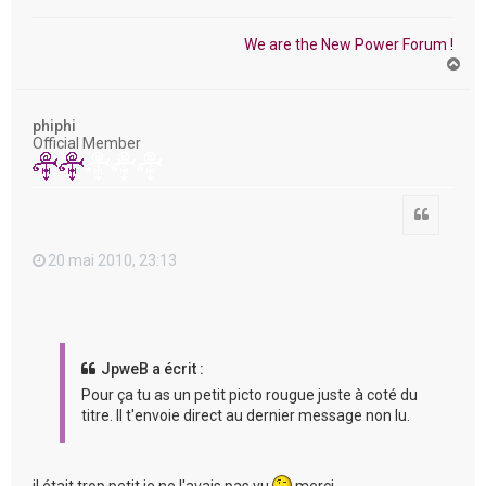
We are the New Power Forum !
H
a
u
t
phiphi
Official Member
Citation
20 mai 2010, 23:13
JpweB a écrit :
Pour ça tu as un petit picto rougue juste à coté du
titre. Il t'envoie direct au dernier message non lu.