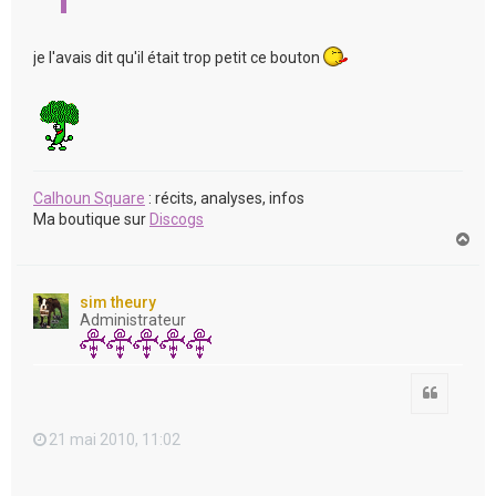
je l'avais dit qu'il était trop petit ce bouton
Calhoun Square
: récits, analyses, infos
Ma boutique sur
Discogs
H
a
u
t
sim theury
Administrateur
Citation
21 mai 2010, 11:02