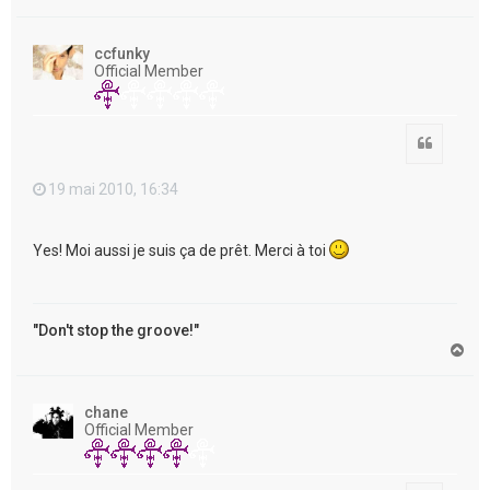
a
u
t
ccfunky
Official Member
Citation
19 mai 2010, 16:34
Yes! Moi aussi je suis ça de prêt. Merci à toi
"Don't stop the groove!"
H
a
u
t
chane
Official Member