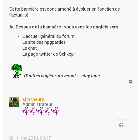
Cette bannière est donc amené à évoluer en fonction de
l'actualité.
Au Dessus de la bannière : vous avez les onglets vers :
L'accueil général du forum
Le site des npgparties
Le chat
La page twitter de Schkopi.
D'autres onglets arriveront ... stay tune
H
a
u
t
sim theury
Administrateur
Citation
11 mai 2010, 09:17