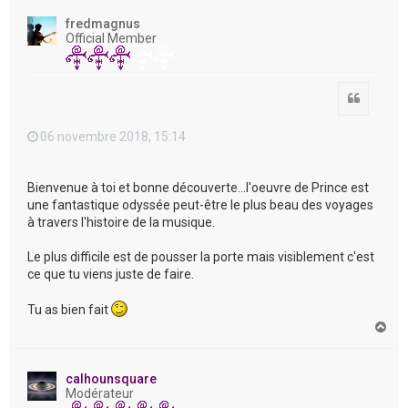
u
t
fredmagnus
Official Member
Citation
06 novembre 2018, 15:14
Bienvenue à toi et bonne découverte...l'oeuvre de Prince est
une fantastique odyssée peut-être le plus beau des voyages
à travers l'histoire de la musique.
Le plus difficile est de pousser la porte mais visiblement c'est
ce que tu viens juste de faire.
Tu as bien fait
H
a
u
t
calhounsquare
Modérateur