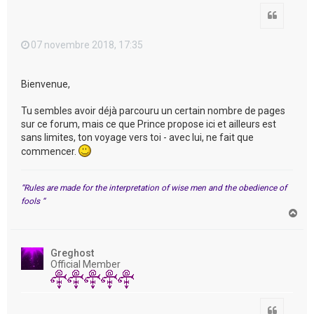
Citation
07 novembre 2018, 17:35
Bienvenue,
Tu sembles avoir déjà parcouru un certain nombre de pages
sur ce forum, mais ce que Prince propose ici et ailleurs est
sans limites, ton voyage vers toi - avec lui, ne fait que
commencer.
“Rules are made for the interpretation of wise men and the obedience of
fools “
H
a
u
t
Greghost
Official Member
Citation