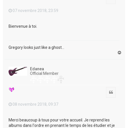
07 novembre 2018, 23:59
Bienvenue à toi.
Gregory looks just like a ghost...
H
a
u
t
Edanea
Official Member
Citation
08 novembre 2018, 09:37
Merci beaucoup à tous pour votre accueil. Je reprend les
albums dans l'ordre en prenant le temps de les étudier et je