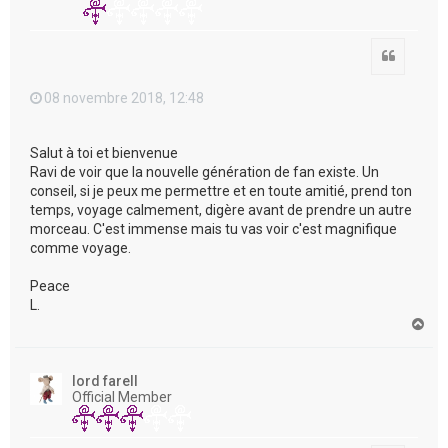
Citation
08 novembre 2018, 12:48
Salut à toi et bienvenue
Ravi de voir que la nouvelle génération de fan existe. Un
conseil, si je peux me permettre et en toute amitié, prend ton
temps, voyage calmement, digère avant de prendre un autre
morceau. C'est immense mais tu vas voir c'est magnifique
comme voyage.
Peace
L.
H
a
u
t
lord farell
Official Member