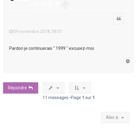
Citation
09 novembre 2018, 08:01
Pardon je continuerais " 1999 " excusez-moi.
H
a
u
t
Répondre
11 messages •Page
1
sur
1
Aller à