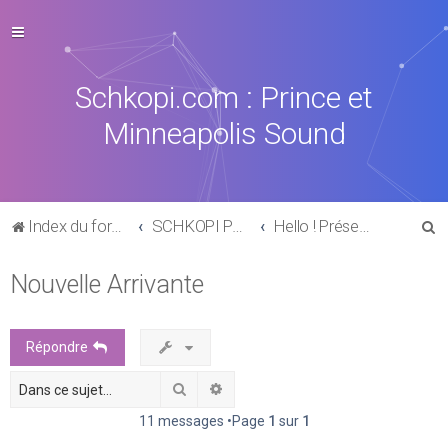
Schkopi.com : Prince et
Minneapolis Sound
R
Index du forum
SCHKOPI PARK
Hello ! Présentation
e
Nouvelle Arrivante
c
h
e
Répondre
r
Rechercher
Recherche avancée
c
h
11 messages •Page
1
sur
1