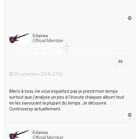
H
a
u
t
Edanea
Official Member
Citation
09 novembre 2018, 07:51
Merci à tous, ne vous inquiétez pas je prend mon temps
surtout que j'analyse un peu à l'écoute chaques album tout
en les savourant la plupart du temps. Je découvre
Controversy actuellement.
H
a
u
t
Edanea
Official Member