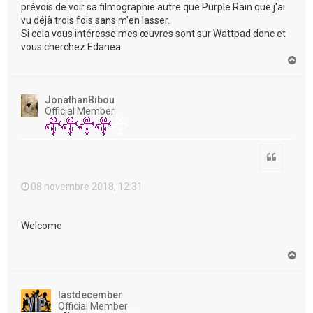
prévois de voir sa filmographie autre que Purple Rain que j'ai
vu déjà trois fois sans m'en lasser.
Si cela vous intéresse mes œuvres sont sur Wattpad donc et
vous cherchez Edanea.
H
a
u
t
JonathanBibou
Official Member
Citation
08 novembre 2018, 12:31
Welcome
H
a
u
t
lastdecember
Official Member