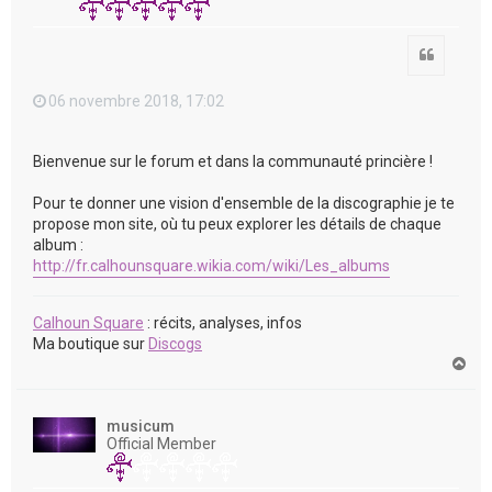
Citation
06 novembre 2018, 17:02
Bienvenue sur le forum et dans la communauté princière !
Pour te donner une vision d'ensemble de la discographie je te
propose mon site, où tu peux explorer les détails de chaque
album :
http://fr.calhounsquare.wikia.com/wiki/Les_albums
Calhoun Square
: récits, analyses, infos
Ma boutique sur
Discogs
H
a
u
t
musicum
Official Member