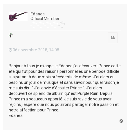
e
r
Edanea
Official Member
Citation
06 novembre 2018, 14:08
Bonjour à tous je m'appelle Edanea j'ai découvert Prince cette
été qui fut pour des raisons personnelles une période difficile
s' ajoutant à deux mois précédents de même. J'ai alors eu
besoins un jour de musique et sans savoir pour quel raison je
me suis dis : " J'ai envie d'écouter Prince ". J'ai alors
découvert ce splendide album qu' est Purple Rain. Depuis
Prince m'a beaucoup apporté. Je suis ravie de vous avoir
rejoins j'espère que nous pourrons partager nôtre passion et
notre affection pour Prince.
Edanea
H
a