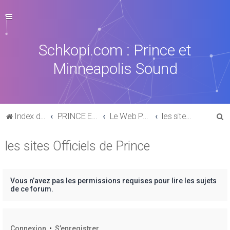
Schkopi.com : Prince et
Minneapolis Sound
R
Index du forum
PRINCE ET SON UNIVERS
Le Web Princier
les sites Officiels de Prince
e
les sites Officiels de Prince
c
h
e
Vous n’avez pas les permissions requises pour lire les sujets
r
de ce forum.
c
h
Connexion
•
S’enregistrer