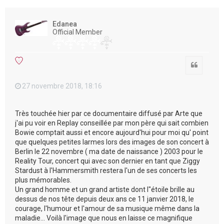
e
r
Edanea
Official Member
Citation
27 novembre 2018, 18:16
Très touchée hier par ce documentaire diffusé par Arte que
j'ai pu voir en Replay conseillée par mon père qui sait combien
Bowie comptait aussi et encore aujourd'hui pour moi qu' point
que quelques petites larmes lors des images de son concert à
Berlin le 22 novembre ( ma date de naissance ) 2003 pour le
Reality Tour, concert qui avec son dernier en tant que Ziggy
Stardust à l'Hammersmith restera l'un de ses concerts les
plus mémorables.
Un grand homme et un grand artiste dont l"étoile brille au
dessus de nos tête depuis deux ans ce 11 janvier 2018, le
courage, l'humour et l'amour de sa musique même dans la
maladie... Voilà l'image que nous en laisse ce magnifique