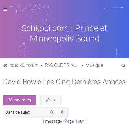
Schkopi.com : Prince et
Minneapolis Sound
R
Index du forum
PAS QUE PRINCE DANS LA VIE
Musique
e
David Bowie Les Cinq Dernières Années
c
h
e
Répondre
r
Rechercher
Recherche avancée
c
h
1 message •Page
1
sur
1