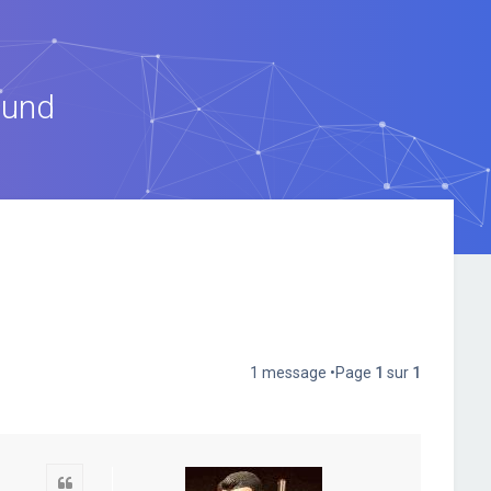
ound
1 message •Page
1
sur
1
Citation