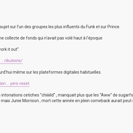
et sur l'un des groupes les plus influents du Funk et sur Prince.
 une collecte de fonds qui n'avait pas volé haut à l'époque
rk it out''
.. ributions/
urd'hui même sur les plateformes digitales habituelles.
en ... yers-reset
s intonations cetiches ''chiiiiild'' , manquait plus que les ''Aww'' de sugar
 mais Junie Morrison , mort cette année en plein comeback aurait peut ê