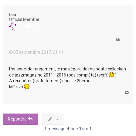
e
r
Lea
Official Member
Citation
05 septembre 2017, 01:41
Par souci de rangement, je me sépare de ma petite collection
de jazzmagazine 2011 - 2016 (pas complète) (sniff
)
A récupérer (gratuitement) dans le 20ème.
MP svp
H
a
u
t
Répondre
1 message •Page
1
sur
1