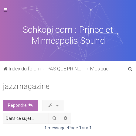
Schkopi.com : Prince et
Minneapolis Sound
R
Index du forum
PAS QUE PRINCE DANS LA VIE
Musique
e
jazzmagazine
c
h
e
Répondre
r
Rechercher
Recherche avancée
c
h
1 message •Page
1
sur
1