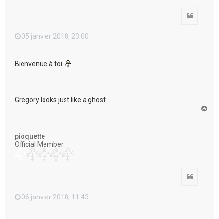
Citation
05 janvier 2018, 23:00
Bienvenue à toi.
Gregory looks just like a ghost...
H
a
u
t
pioquette
Official Member
Citation
06 janvier 2018, 11:43