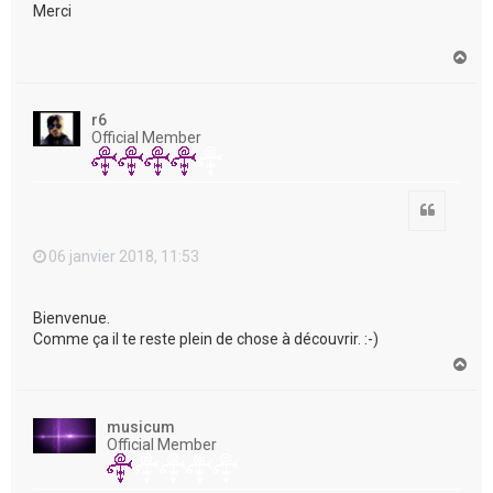
Merci
H
a
u
t
r6
Official Member
Citation
06 janvier 2018, 11:53
Bienvenue.
Comme ça il te reste plein de chose à découvrir. :-)
H
a
u
t
musicum
Official Member