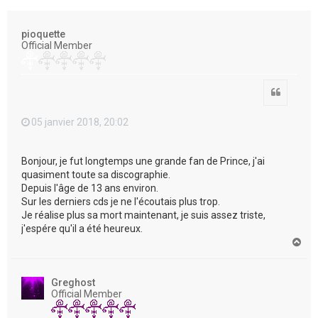
e
r
pioquette
Official Member
Citation
05 janvier 2018, 20:02
Bonjour, je fut longtemps une grande fan de Prince, j'ai
quasiment toute sa discographie.
Depuis l'âge de 13 ans environ.
Sur les derniers cds je ne l'écoutais plus trop.
Je réalise plus sa mort maintenant, je suis assez triste,
j'espére qu'il a été heureux.
H
a
u
t
Greghost
Official Member