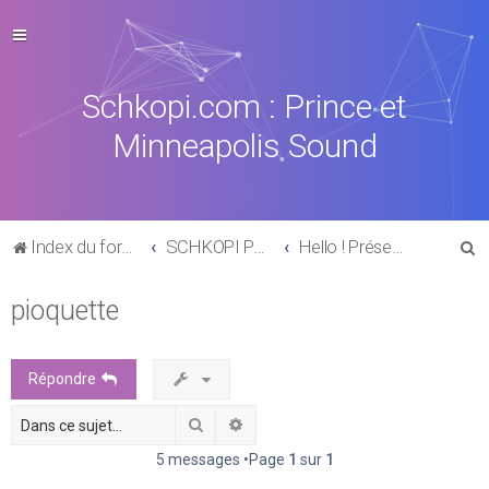
Schkopi.com : Prince et
Minneapolis Sound
R
Index du forum
SCHKOPI PARK
Hello ! Présentation
e
pioquette
c
h
e
Répondre
r
Rechercher
Recherche avancée
c
h
5 messages •Page
1
sur
1