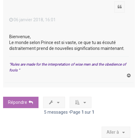
Citation
06 janvier 2018, 16:01
Bienvenue,
Le monde selon Prince est si vaste, ce que tu as écouté
distraitement prend de nouvelles significations maintenant.
“Rules are made for the interpretation of wise men and the obedience of
fools “
H
a
u
t
Répondre
5 messages •Page
1
sur
1
Aller à