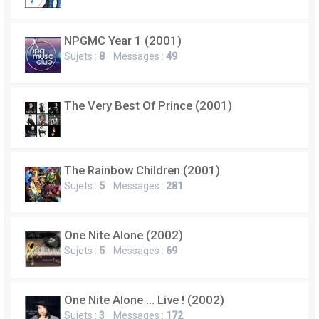
e
r
NPGMC Year 1 (2001)
Sujets :
8
Messages :
49
The Very Best Of Prince (2001)
The Rainbow Children (2001)
Sujets :
5
Messages :
281
One Nite Alone (2002)
Sujets :
5
Messages :
69
One Nite Alone ... Live ! (2002)
Sujets :
3
Messages :
172