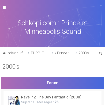
Schkopi.com : Prince et
Minneapolis Sound
R
Index du forum
PURPLE MUSIC
/ Prince : La discographie officielle
2000's
e
2000's
c
h
e
Forum
r
c
Rave In2 The Joy Fantastic (2000)
h
Sujets :
1
Messages :
26