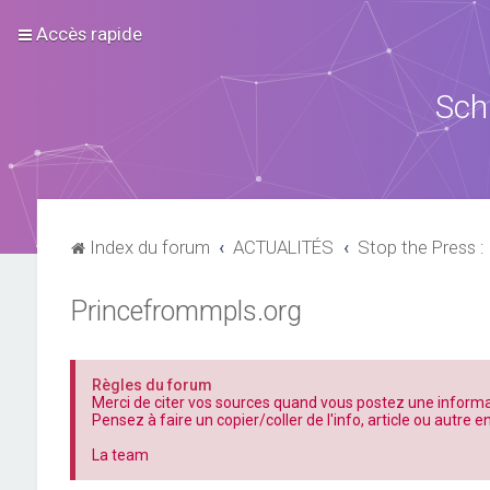
Accès rapide
Sch
Index du forum
ACTUALITÉS
Stop the Press : 
Princefrommpls.org
Règles du forum
Merci de citer vos sources quand vous postez une informa
Pensez à faire un copier/coller de l'info, article ou autre e
La team