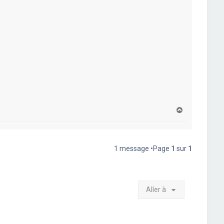
H
a
u
t
1 message •Page
1
sur
1
Aller à