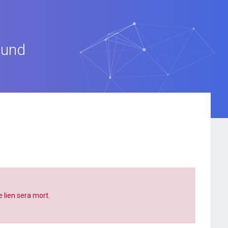
ound
e lien sera mort.