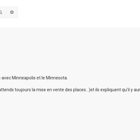
Rechercher
Recherche avancée
e avec Minneapolis et le Minnesota.
ttends toujours la mise en vente des places...)et ils expliquent qu'il y au