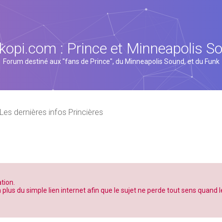
kopi.com : Prince et Minneapolis S
Forum destiné aux "fans de Prince", du Minneapolis Sound, et du Funk
Les dernières infos Princières
tion.
n plus du simple lien internet afin que le sujet ne perde tout sens quand l