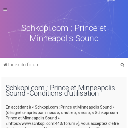
Schkopi.com : Prince et
Minneapolis Sound
R
Index du forum
e
c
Schkopi.com : Prince et Minneapolis
h
Sound -Conditions d’utilisation
e
r
En accédant à « Schkopi.com : Prince et Minneapolis Sound »
c
(désigné ci-après par « nous », « notre », « nos », « Schkopi.com :
Prince et Minneapolis Sound »,
h
« https://www.schkopi.com:443/forum »), vous acceptez d’être