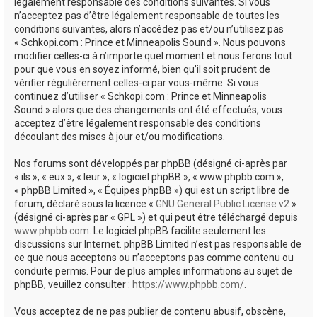
e
légalement responsable des conditions suivantes. Si vous
n’acceptez pas d’être légalement responsable de toutes les
r
conditions suivantes, alors n’accédez pas et/ou n’utilisez pas
« Schkopi.com : Prince et Minneapolis Sound ». Nous pouvons
modifier celles-ci à n’importe quel moment et nous ferons tout
pour que vous en soyez informé, bien qu’il soit prudent de
vérifier régulièrement celles-ci par vous-même. Si vous
continuez d’utiliser « Schkopi.com : Prince et Minneapolis
Sound » alors que des changements ont été effectués, vous
acceptez d’être légalement responsable des conditions
découlant des mises à jour et/ou modifications.
Nos forums sont développés par phpBB (désigné ci-après par
« ils », « eux », « leur », « logiciel phpBB », « www.phpbb.com »,
« phpBB Limited », « Équipes phpBB ») qui est un script libre de
forum, déclaré sous la licence «
GNU General Public License v2
»
(désigné ci-après par « GPL ») et qui peut être téléchargé depuis
www.phpbb.com
. Le logiciel phpBB facilite seulement les
discussions sur Internet. phpBB Limited n’est pas responsable de
ce que nous acceptons ou n’acceptons pas comme contenu ou
conduite permis. Pour de plus amples informations au sujet de
phpBB, veuillez consulter :
https://www.phpbb.com/
.
Vous acceptez de ne pas publier de contenu abusif, obscène,