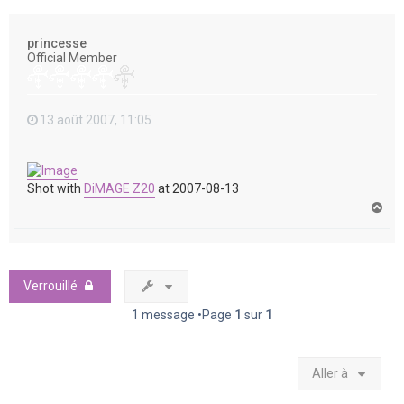
e
r
princesse
Official Member
13 août 2007, 11:05
Shot with
DiMAGE Z20
at 2007-08-13
H
a
u
t
Verrouillé
1 message •Page
1
sur
1
Aller à