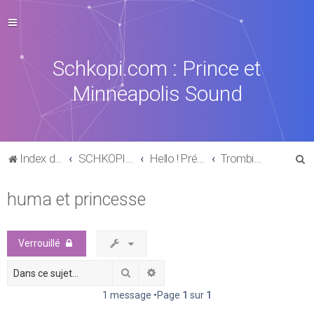
Schkopi.com : Prince et
Minneapolis Sound
R
Index du forum
SCHKOPI PARK
Hello ! Présentation
Trombinoscope
e
huma et princesse
c
h
e
Verrouillé
r
Rechercher
Recherche avancée
c
h
1 message •Page
1
sur
1