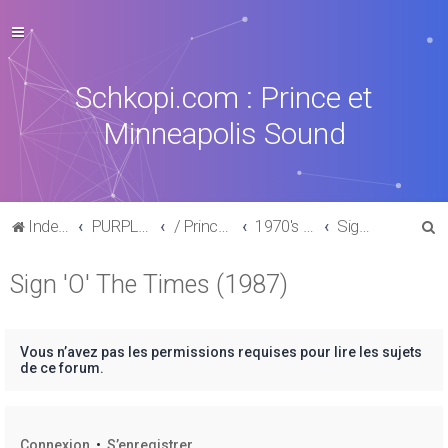
Schkopi.com : Prince et
Minneapolis Sound
R
Index du forum
PURPLE MUSIC
/ Prince : La discographie officielle
1970's /1980's
Sign 'O' The Times (1987)
e
Sign 'O' The Times (1987)
c
h
e
Vous n’avez pas les permissions requises pour lire les sujets
r
de ce forum.
c
h
Connexion
•
S’enregistrer