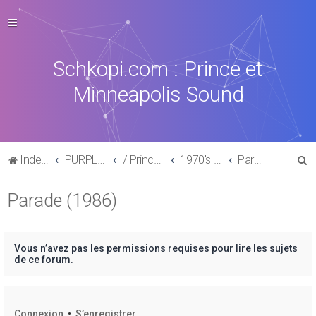
Schkopi.com : Prince et
Minneapolis Sound
R
Index du forum
PURPLE MUSIC
/ Prince : La discographie officielle
1970's /1980's
Parade (1986)
e
Parade (1986)
c
h
e
Vous n’avez pas les permissions requises pour lire les sujets
r
de ce forum.
c
h
Connexion
•
S’enregistrer