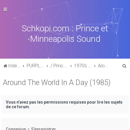
Schkopi.com : Prince et
Minneapolis Sound
R
Index du forum
PURPLE MUSIC
/ Prince : La discographie officielle
1970's /1980's
Around The World In A Day (1985)
e
Around The World In A Day (1985)
c
h
e
Vous n’avez pas les permissions requises pour lire les sujets
r
de ce forum.
c
h
Connexion
•
S’enregistrer