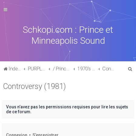
Schkopi.com : Prince et
Minneapolis Sound
R
Index du forum
PURPLE MUSIC
/ Prince : La discographie officielle
1970's /1980's
Controversy (1981)
e
Controversy (1981)
c
h
e
Vous n’avez pas les permissions requises pour lire les sujets
r
de ce forum.
c
h
Connexion
•
S’enregistrer