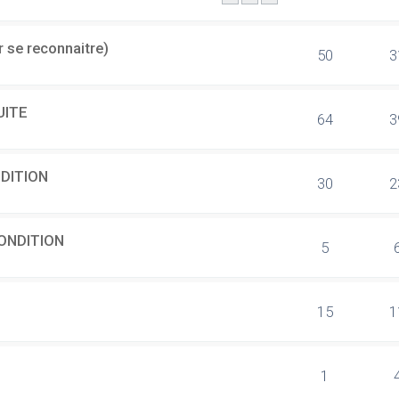
 se reconnaitre)
50
3
UITE
64
3
NDITION
30
2
CONDITION
5
15
1
1