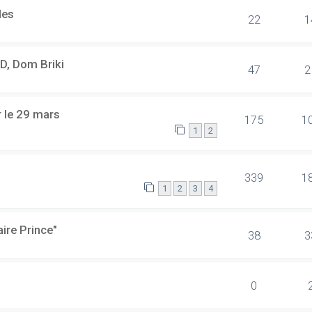
les
22
1
 D, Dom Briki
47
2
 le 29 mars
175
1
1
2
339
1
1
2
3
4
ire Prince"
38
3
0