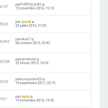
par
PURPLELILAS
4197
12 novembre 2016, 15:10
par
JpweB
5924
23 juillet 2016, 21:03
par
niko67
06493
06 octobre 2012, 03:42
par
ramatussi
83338
22 février 2012, 14:35
par
lovesymbol23
3633
19 septembre 2011, 20:19
par
raphy
2921
19 novembre 2010, 19:20