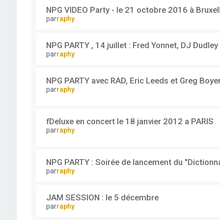
NPG VIDEO Party - le 21 octobre 2016 à Bruxel
par
raphy
NPG PARTY , 14 juillet : Fred Yonnet, DJ Dudley
par
raphy
NPG PARTY avec RAD, Eric Leeds et Greg Boyer
par
raphy
fDeluxe en concert le 18 janvier 2012 a PARIS
par
raphy
NPG PARTY : Soirée de lancement du "Dictionna
par
raphy
JAM SESSION : le 5 décembre
par
raphy