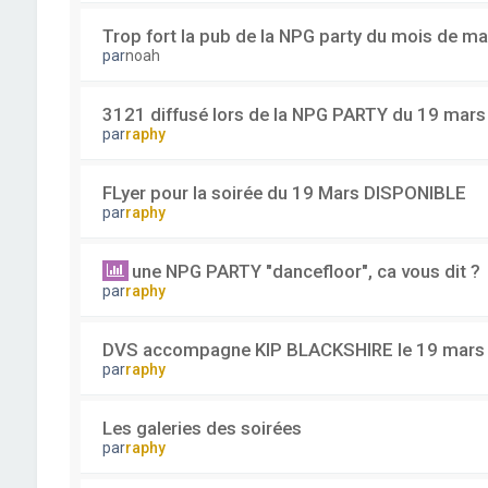
Trop fort la pub de la NPG party du mois de ma
par
noah
3121 diffusé lors de la NPG PARTY du 19 mars !
par
raphy
FLyer pour la soirée du 19 Mars DISPONIBLE
par
raphy
une NPG PARTY "dancefloor", ca vous dit ?
par
raphy
DVS accompagne KIP BLACKSHIRE le 19 mars
par
raphy
Les galeries des soirées
par
raphy