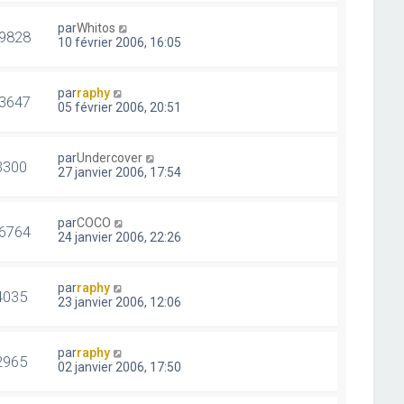
par
Whitos
9828
10 février 2006, 16:05
par
raphy
3647
05 février 2006, 20:51
par
Undercover
3300
27 janvier 2006, 17:54
par
COCO
6764
24 janvier 2006, 22:26
par
raphy
4035
23 janvier 2006, 12:06
par
raphy
2965
02 janvier 2006, 17:50