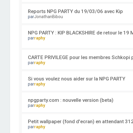
Reports NPG PARTY du 19/03/06 avec Kip
par
JonathanBibou
NPG PARTY : KIP BLACKSHIRE de retour le 19
par
raphy
CARTE PRIVILEGE pour les membres Schkopi p
par
raphy
Si vous voulez nous aider sur la NPG PARTY
par
raphy
npgparty.com : nouvelle version (beta)
par
raphy
Petit wallpaper (fond d'ecran) en attendant 31
par
raphy