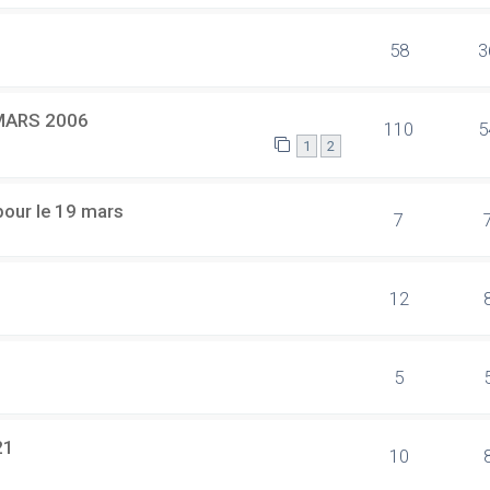
58
3
 MARS 2006
110
5
1
2
our le 19 mars
7
12
5
21
10