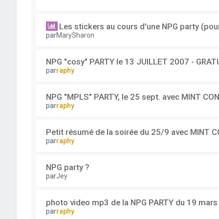
Les stickers au cours d'une NPG party (pour
par
MarySharon
NPG "cosy" PARTY le 13 JUILLET 2007 - GRAT
par
raphy
NPG "MPLS" PARTY, le 25 sept. avec MINT CO
par
raphy
Petit résumé de la soirée du 25/9 avec MINT 
par
raphy
NPG party ?
par
Jey
photo video mp3 de la NPG PARTY du 19 mars
par
raphy