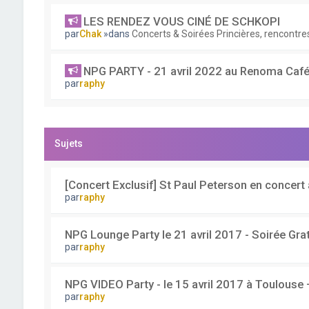
LES RENDEZ VOUS CINÉ DE SCHKOPI
par
Chak
»dans
Concerts & Soirées Princières, rencontres
NPG PARTY - 21 avril 2022 au Renoma Café
par
raphy
Sujets
[Concert Exclusif] St Paul Peterson en concert
par
raphy
NPG Lounge Party le 21 avril 2017 - Soirée Grat
par
raphy
NPG VIDEO Party - le 15 avril 2017 à Toulouse 
par
raphy