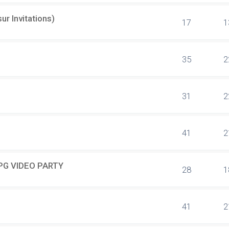
r Invitations)
17
1
35
2
31
2
41
2
 NPG VIDEO PARTY
28
1
S
41
2