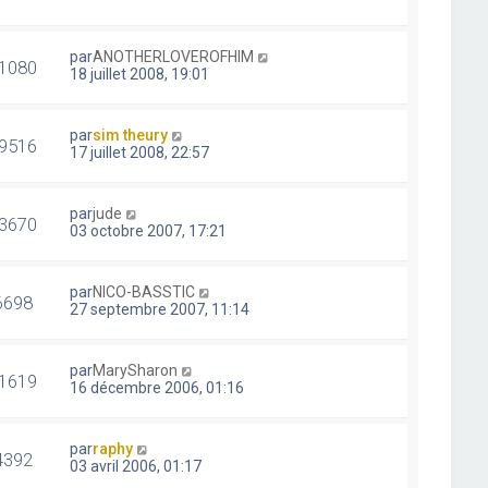
par
ANOTHERLOVEROFHIM
1080
18 juillet 2008, 19:01
par
sim theury
9516
17 juillet 2008, 22:57
par
jude
3670
03 octobre 2007, 17:21
par
NICO-BASSTIC
6698
27 septembre 2007, 11:14
par
MarySharon
1619
16 décembre 2006, 01:16
par
raphy
4392
03 avril 2006, 01:17