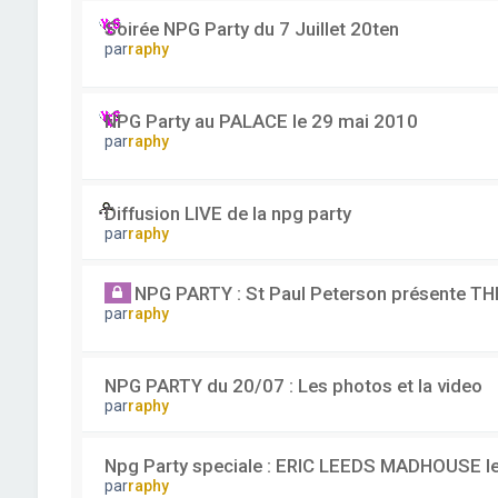
Soirée NPG Party du 7 Juillet 20ten
par
raphy
NPG Party au PALACE le 29 mai 2010
par
raphy
Diffusion LIVE de la npg party
par
raphy
NPG PARTY : St Paul Peterson présente THE
par
raphy
NPG PARTY du 20/07 : Les photos et la video
par
raphy
Npg Party speciale : ERIC LEEDS MADHOUSE le 
par
raphy