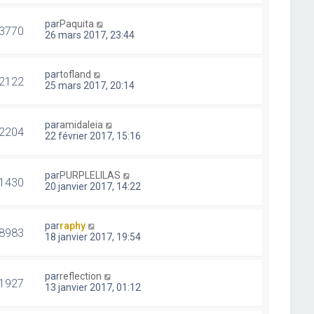
par
Paquita
3770
26 mars 2017, 23:44
par
tofland
2122
25 mars 2017, 20:14
par
amidaleia
2204
22 février 2017, 15:16
par
PURPLELILAS
1430
20 janvier 2017, 14:22
par
raphy
8983
18 janvier 2017, 19:54
par
reflection
1927
13 janvier 2017, 01:12