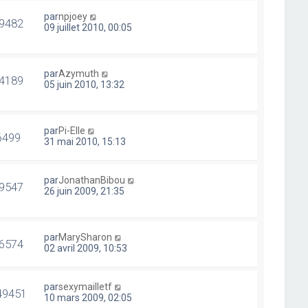
par
npjoey
9482
09 juillet 2010, 00:05
par
Azymuth
4189
05 juin 2010, 13:32
par
Pi-Elle
6499
31 mai 2010, 15:13
par
JonathanBibou
9547
26 juin 2009, 21:35
par
MarySharon
6574
02 avril 2009, 10:53
par
sexymailletf
49451
10 mars 2009, 02:05