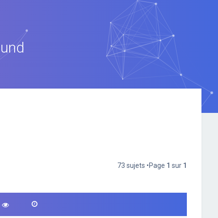
ound
73 sujets •Page
1
sur
1