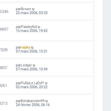
par
Brown
6346
25 mars 2006, 03:33
par
PaisleyKid
4897
15 mars 2006, 19:42
par
raphy
7008
07 mars 2006, 15:31
par
Lodger
8857
07 mars 2006, 10:34
par
PuRpLe LaDdY
5061
02 mars 2006, 20:22
par
Betakaroten99
8215
24 février 2006, 06:16