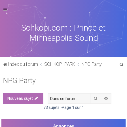
Schkopi.com : Prince et
Minneapolis Sound
R
Index du forum
SCHKOPI PARK
NPG Party
e
NPG Party
c
h
e
Rechercher
Recherch
Nouveau sujet
r
73 sujets •Page
1
sur
1
c
h
Annonces