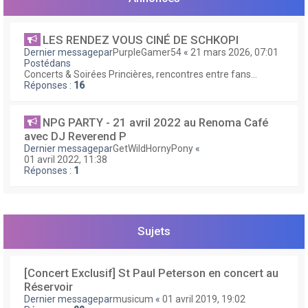
e
r
LES RENDEZ VOUS CINÉ DE SCHKOPI
Dernier messagepar
PurpleGamer54
«
21 mars 2026, 07:01
Postédans
Concerts & Soirées Princières, rencontres entre fans...
Réponses :
16
NPG PARTY - 21 avril 2022 au Renoma Café
avec DJ Reverend P
Dernier messagepar
GetWildHornyPony
«
01 avril 2022, 11:38
Réponses :
1
Sujets
[Concert Exclusif] St Paul Peterson en concert au
Réservoir
Dernier messagepar
musicum
«
01 avril 2019, 19:02