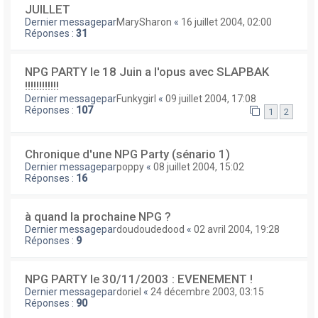
JUILLET
Dernier messagepar
MarySharon
«
16 juillet 2004, 02:00
Réponses :
31
NPG PARTY le 18 Juin a l'opus avec SLAPBAK
!!!!!!!!!!!!
Dernier messagepar
Funkygirl
«
09 juillet 2004, 17:08
Réponses :
107
1
2
Chronique d'une NPG Party (sénario 1)
Dernier messagepar
poppy
«
08 juillet 2004, 15:02
Réponses :
16
à quand la prochaine NPG ?
Dernier messagepar
doudoudedood
«
02 avril 2004, 19:28
Réponses :
9
NPG PARTY le 30/11/2003 : EVENEMENT !
Dernier messagepar
doriel
«
24 décembre 2003, 03:15
Réponses :
90