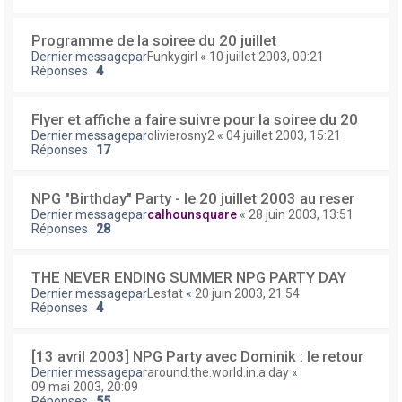
Programme de la soiree du 20 juillet
Dernier messagepar
Funkygirl
«
10 juillet 2003, 00:21
Réponses :
4
Flyer et affiche a faire suivre pour la soiree du 20
Dernier messagepar
olivierosny2
«
04 juillet 2003, 15:21
Réponses :
17
NPG "Birthday" Party - le 20 juillet 2003 au reser
Dernier messagepar
calhounsquare
«
28 juin 2003, 13:51
Réponses :
28
THE NEVER ENDING SUMMER NPG PARTY DAY
Dernier messagepar
Lestat
«
20 juin 2003, 21:54
Réponses :
4
[13 avril 2003] NPG Party avec Dominik : le retour
Dernier messagepar
around.the.world.in.a.day
«
09 mai 2003, 20:09
Réponses :
55