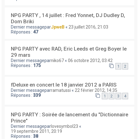
NPG PARTY , 14 juillet : Fred Yonnet, DJ Dudley D,
Dom Briki
Dernier messagepar
JpweB
«
23 juillet 2016, 21:03
Réponses :
47
NPG PARTY avec RAD, Eric Leeds et Greg Boyer le
29 mars
Dernier messagepar
niko67
«
06 octobre 2012, 03:42
Réponses :
175
1
2
fDeluxe en concert le 18 janvier 2012 a PARIS
Dernier messagepar
ramatussi
«
22 février 2012, 14:35
Réponses :
339
1
2
3
4
NPG PARTY : Soirée de lancement du "Dictionnaire
Prince"
Dernier messagepar
lovesymbol23
«
19 septembre 2011, 20:19
Réponses :
38