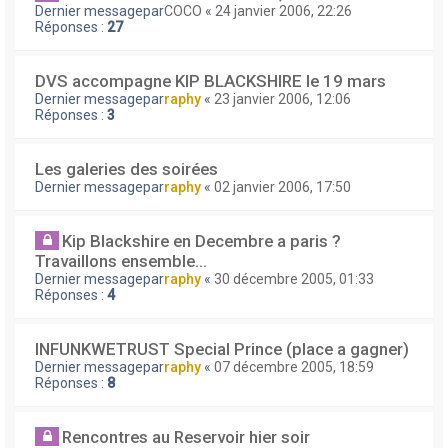
Dernier messagepar
COCO
«
24 janvier 2006, 22:26
Réponses :
27
DVS accompagne KIP BLACKSHIRE le 19 mars
Dernier messagepar
raphy
«
23 janvier 2006, 12:06
Réponses :
3
Les galeries des soirées
Dernier messagepar
raphy
«
02 janvier 2006, 17:50
Kip Blackshire en Decembre a paris ?
Travaillons ensemble...
Dernier messagepar
raphy
«
30 décembre 2005, 01:33
Réponses :
4
INFUNKWETRUST Special Prince (place a gagner)
Dernier messagepar
raphy
«
07 décembre 2005, 18:59
Réponses :
8
Rencontres au Reservoir hier soir