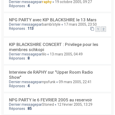
Dernier messagepar
raphy
«
19 octobre 2005, 09:27
Réponses :
4
NPG PARTY avec KIP BLACKSHIRE le 13 Mars
Dernier messagepar
bambi'style
«
17 mars 2005, 23:50
Réponses :
113
1
2
KIP BLACKSHIRE CONCERT : Privilege pour les
membres schkopi
Dernier messagepar
lilo
«
13 mars 2005, 04:49
Réponses :
8
Interview de RAPHY sur "Upper Room Radio
Show"
Dernier messagepar
npsfunk
«
09 mars 2005, 22:41
Réponses :
4
NPG PARTY le 6 FEVRIER 2005 au reservoir
Dernier messagepar
Stoned
«
12 février 2005, 13:29
Réponses :
85