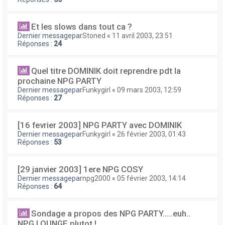
Et les slows dans tout ca ?
Dernier messagepar
Stoned
«
11 avril 2003, 23:51
Réponses :
24
Quel titre DOMINIK doit reprendre pdt la
prochaine NPG PARTY
Dernier messagepar
Funkygirl
«
09 mars 2003, 12:59
Réponses :
27
[16 fevrier 2003] NPG PARTY avec DOMINIK
Dernier messagepar
Funkygirl
«
26 février 2003, 01:43
Réponses :
53
[29 janvier 2003] 1ere NPG COSY
Dernier messagepar
npg2000
«
05 février 2003, 14:14
Réponses :
64
Sondage a propos des NPG PARTY.....euh..
NPG LOUNGE plutot !