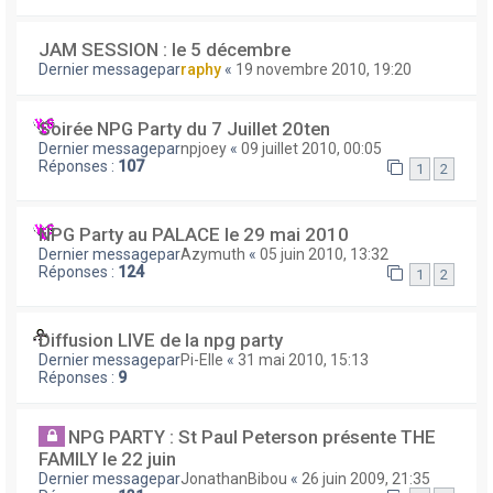
JAM SESSION : le 5 décembre
Dernier messagepar
raphy
«
19 novembre 2010, 19:20
Soirée NPG Party du 7 Juillet 20ten
Dernier messagepar
npjoey
«
09 juillet 2010, 00:05
Réponses :
107
1
2
NPG Party au PALACE le 29 mai 2010
Dernier messagepar
Azymuth
«
05 juin 2010, 13:32
Réponses :
124
1
2
Diffusion LIVE de la npg party
Dernier messagepar
Pi-Elle
«
31 mai 2010, 15:13
Réponses :
9
NPG PARTY : St Paul Peterson présente THE
FAMILY le 22 juin
Dernier messagepar
JonathanBibou
«
26 juin 2009, 21:35