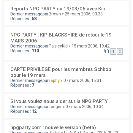
Reports NPG PARTY du 19/03/06 avec Kip
Dernier messagepar
Brown
«
25 mars 2006, 03:33
Réponses :
58
NPG PARTY : KIP BLACKSHIRE de retour le 19
MARS 2006
Dernier messagepar
PaisleyKid
«
15 mars 2006, 19:42
Réponses :
110
1
2
CARTE PRIVILEGE pour les membres Schkopi
pour le 19 mars
Dernier messagepar
raphy
«
07 mars 2006, 15:31
Réponses :
7
Si vous voulez nous aider sur la NPG PARTY
Dernier messagepar
Lodger
«
07 mars 2006, 10:34
Réponses :
12
npgparty.com : nouvelle version (beta)
Dernier messagepar
PuRpLe LaDdY
«
02 mars 2006, 20:22