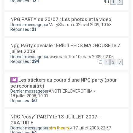
Réponses :
131
1
2
NPG PARTY du 20/07 : Les photos et la video
Dernier messagepar
MarySharon
«
02 avril 2009, 10:53
Réponses :
21
Npg Party speciale : ERIC LEEDS MADHOUSE le 7
juillet 2008
Dernier messagepar
sexymailletf
«
10 mars 2009, 02:05
Réponses :
294
1
2
3
Les stickers au cours d'une NPG party (pour
se reconnaitre)
Dernier messagepar
ANOTHERLOVEROFHIM
«
18 juillet 2008, 19:01
Réponses :
50
NPG "cosy" PARTY le 13 JUILLET 2007 -
GRATUITE
Dernier messagepar
sim theury
«
17 juillet 2008, 22:57
Réponses :
64