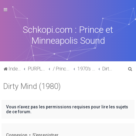
Schkopi.com : Prince et
Minneapolis Sound
R
Index du forum
PURPLE MUSIC
/ Prince : La discographie officielle
1970's /1980's
Dirty Mind (1980)
e
Dirty Mind (1980)
c
h
e
Vous n’avez pas les permissions requises pour lire les sujets
r
de ce forum.
c
h
Connexion
•
S’enregistrer