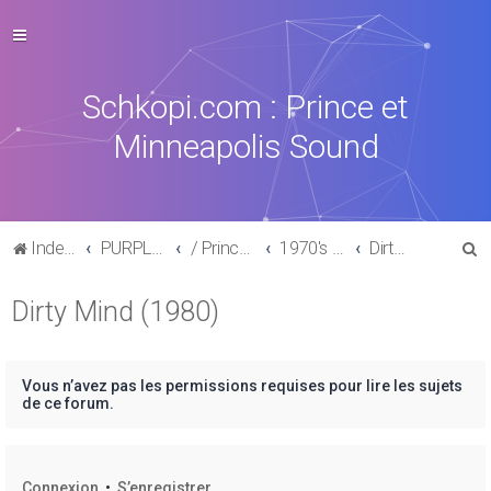
Schkopi.com : Prince et
Minneapolis Sound
R
Index du forum
PURPLE MUSIC
/ Prince : La discographie officielle
1970's /1980's
Dirty Mind (1980)
e
Dirty Mind (1980)
c
h
e
Vous n’avez pas les permissions requises pour lire les sujets
r
de ce forum.
c
h
Connexion
•
S’enregistrer