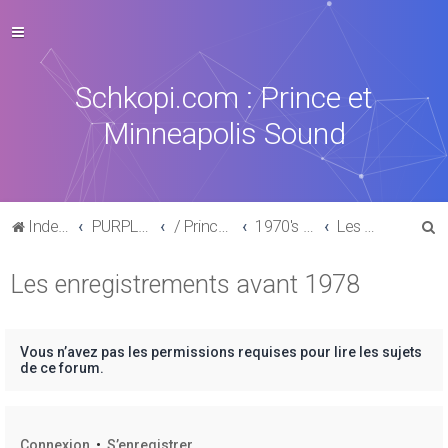
Schkopi.com : Prince et
Minneapolis Sound
R
Index du forum
PURPLE MUSIC
/ Prince : La discographie officielle
1970's /1980's
Les enregistrements avant 1978
e
Les enregistrements avant 1978
c
h
e
Vous n’avez pas les permissions requises pour lire les sujets
r
de ce forum.
c
h
Connexion
•
S’enregistrer