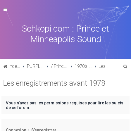
Schkopi.com : Prince et
Minneapolis Sound
R
Index du forum
PURPLE MUSIC
/ Prince : La discographie officielle
1970's /1980's
Les enregistrements avant 1978
e
Les enregistrements avant 1978
c
h
e
Vous n’avez pas les permissions requises pour lire les sujets
r
de ce forum.
c
h
Connexion
•
S’enregistrer