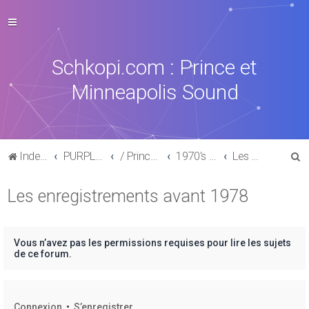
Schkopi.com : Prince et
Minneapolis Sound
R
Index du forum
PURPLE MUSIC
/ Prince : La discographie officielle
1970's /1980's
Les enregistrements avant 1978
e
Les enregistrements avant 1978
c
h
e
Vous n’avez pas les permissions requises pour lire les sujets
r
de ce forum.
c
h
Connexion
•
S’enregistrer