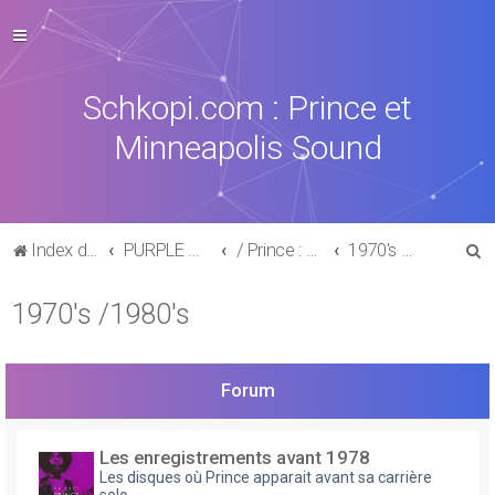
Schkopi.com : Prince et
Minneapolis Sound
R
Index du forum
PURPLE MUSIC
/ Prince : La discographie officielle
1970's /1980's
e
1970's /1980's
c
h
e
Forum
r
c
Les enregistrements avant 1978
h
Les disques où Prince apparait avant sa carrière