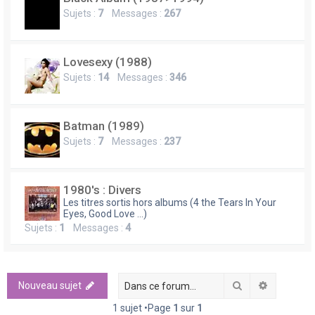
Sujets :
7
Messages :
267
Lovesexy (1988)
Sujets :
14
Messages :
346
Batman (1989)
Sujets :
7
Messages :
237
1980's : Divers
Les titres sortis hors albums (4 the Tears In Your
Eyes, Good Love ...)
Sujets :
1
Messages :
4
Rechercher
Recherch
Nouveau sujet
1 sujet •Page
1
sur
1