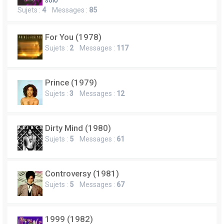
e
solo
Sujets :
4
Messages :
85
r
For You (1978)
Sujets :
2
Messages :
117
Prince (1979)
Sujets :
3
Messages :
12
Dirty Mind (1980)
Sujets :
5
Messages :
61
Controversy (1981)
Sujets :
5
Messages :
67
1999 (1982)