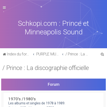
Schkopi.com : Prince et
Minneapolis Sound
R
Index du forum
PURPLE MUSIC
/ Prince : La discographie officielle
e
/ Prince : La discographie officielle
c
h
e
Forum
r
c
1970's /1980's
h
Les albums et singles de 1978 à 1989.