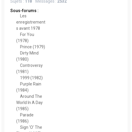
e
Sujets :
118
Messages :
2532
r
Sous-forums :
Les
enregistrement
s avant 1978
For You
(1978)
Prince (1979)
Dirty Mind
(1980)
Controversy
(1981)
1999 (1982)
Purple Rain
(1984)
Around The
World In A Day
(1985)
Parade
(1986)
Sign 'O' The