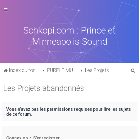
Schkopi.com : Prince et
Minneapolis Sound
R
Index du forum
PURPLE MUSIC
Les Projets abandonnés
e
Les Projets abandonnés
c
h
e
Vous n’avez pas les permissions requises pour lire les sujets
r
de ce forum.
c
h
Connexion
•
S’enregistrer