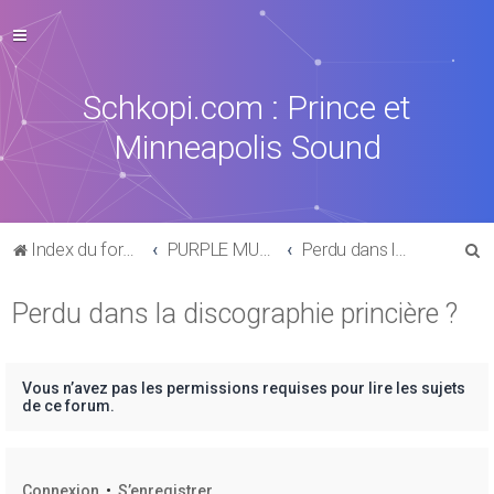
Schkopi.com : Prince et
Minneapolis Sound
R
Index du forum
PURPLE MUSIC
Perdu dans la discographie princière ?
e
Perdu dans la discographie princière ?
c
h
e
Vous n’avez pas les permissions requises pour lire les sujets
r
de ce forum.
c
h
Connexion
•
S’enregistrer