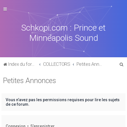
Schkopi.com : Prince et
Minneapolis Sound
R
Index du forum
COLLECTORS
Petites Annonces
e
Petites Annonces
c
h
e
Vous n’avez pas les permissions requises pour lire les sujets
r
de ce forum.
c
h
Connexion
•
S’enregistrer