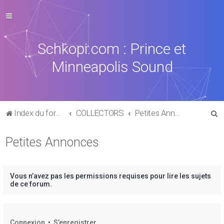
Schkopi.com : Prince et
Minneapolis Sound
R
Index du forum
COLLECTORS
Petites Annonces
e
Petites Annonces
c
h
e
Vous n’avez pas les permissions requises pour lire les sujets
r
de ce forum.
c
h
Connexion
•
S’enregistrer