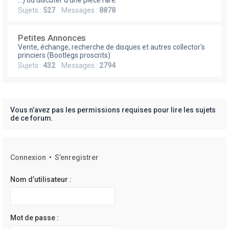
e
...) ou discuter d'une pièce rare.
Sujets :
527
Messages :
8878
r
Petites Annonces
Vente, échange, recherche de disques et autres collector's
princiers (Bootlegs proscrits)
Sujets :
432
Messages :
2794
Vous n’avez pas les permissions requises pour lire les sujets
de ce forum.
Connexion
•
S’enregistrer
Nom d’utilisateur :
Mot de passe :