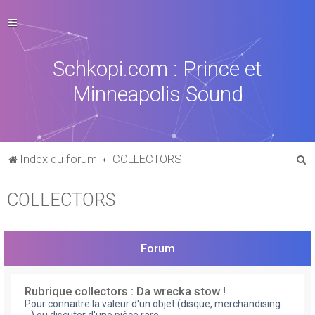
Schkopi.com : Prince et
Minneapolis Sound
R
Index du forum
COLLECTORS
e
COLLECTORS
c
h
e
Forum
r
c
Rubrique collectors : Da wrecka stow !
h
Pour connaitre la valeur d'un objet (disque, merchandising